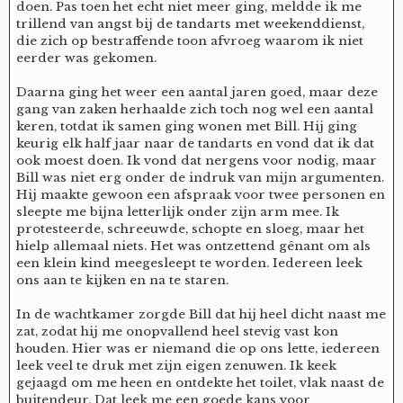
doen. Pas toen het echt niet meer ging, meldde ik me
trillend van angst bij de tandarts met weekenddienst,
Fioontje
die zich op bestraffende toon afvroeg waarom ik niet
eerder was gekomen.
Gralin
Daarna ging het weer een aantal jaren goed, maar deze
gang van zaken herhaalde zich toch nog wel een aantal
keren, totdat ik samen ging wonen met Bill. Hij ging
Henricus
keurig elk half jaar naar de tandarts en vond dat ik dat
ook moest doen. Ik vond dat nergens voor nodig, maar
Bill was niet erg onder de indruk van mijn argumenten.
Jack
Hij maakte gewoon een afspraak voor twee personen en
sleepte me bijna letterlijk onder zijn arm mee. Ik
protesteerde, schreeuwde, schopte en sloeg, maar het
Johanna
hielp allemaal niets. Het was ontzettend gênant om als
een klein kind meegesleept te worden. Iedereen leek
ons aan te kijken en na te staren.
Juliette Stark
In de wachtkamer zorgde Bill dat hij heel dicht naast me
Kersje
zat, zodat hij me onopvallend heel stevig vast kon
houden. Hier was er niemand die op ons lette, iedereen
leek veel te druk met zijn eigen zenuwen. Ik keek
Lani
gejaagd om me heen en ontdekte het toilet, vlak naast de
buitendeur. Dat leek me een goede kans voor