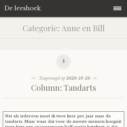
De leeshoek
Skip
Hoofdpagina
Categorie:
Anne en Bill
to
content
De Leeshoek
De Boekenkast
Wat is De Leeshoek
HD-Archief
Wie zijn we?
De hele kast
Toegevoegd op
2020-10-26
Column: Tandarts
Verhalen
Het Biechthokje
Adventskalenders
Het hele archief
Polls
Nieuw op de site
Alternatieve straffen
Hoe geef je?
Alle verhalen
Net als iedereen moet ik twee keer per jaar naar de
Averechts
Woordenboek
Instrumenten
Hoe krijg je?
Verhalen van De Leeshoek
tandarts. Maar waar dat voor de meeste mensen hooguit
twee keer een onaangenaam half uurtje betekent, is dat