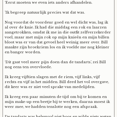
‘Eerst moeten we even iets anders afhandelen.
’Ik begreep natuurlijk precies wat dat was.
Nog voordat de voordeur goed en wel dicht was, lag ik
al over de knie. Ik had die middag een rok en laarzen
aangetrokken, omdat ik me in die outfit zelfverzekerder
voel, maar met mijn rok op mijn knieën en mijn billen
bloot was er van dat gevoel heel weinig meer over. Bill
maakte zijn broekriem los en ik voelde me nog kleiner
en banger worden.
‘Dit gaat veel meer pijn doen dan de tandarts’, zei Bill
nog eens ten overvloede.
Ik kreeg vijftien slagen met de riem, vijf links, vijf
rechts en vijf in het midden. Bill deed het vol overgave,
dit keer was er niet veel sprake van medelijden.
Ik kreeg een paar minuten de tijd om bij te komen en
mijn make-up een beetje bij te werken, daarna moest ik
weer mee, we hadden tenslotte nog een afspraak.
De tandarts was helemaal niet boos en wilde niets weten