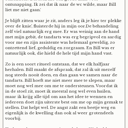
ontsnapping. Ik zei dat ik naar de wc wilde, maar Bill
Nyncke
liet me niet gaan.‘
Je blijft zitten waar je zit, anders leg ik je hier ter plekke
Rozemarijn
over de knie’, fluisterde hij in mijn oor.De behandeling
zelf viel natuurlijk erg mee. Er was weinig aan de hand
met mijn gebit, de tandarts was erg begripvol en aardig
SirTeddy
voor me en zijn assistente was helemaal geweldig, zo
ontzettend lief, geduldig en zorgzaam. En Bill was er
natuurlijk ook, die hield de hele tijd mijn hand vast.
Spelican
Zo is een soort ritueel ontstaan, dat we elk halfjaar
herhalen. Bill maakt de afspraak, dat zal ik uit mezelf
Stefan
nog steeds nooit doen, en dan gaan we samen naar de
tandarts. Bill hoeft me niet meer mee te slepen, maar
moet nog wel mee om me te ondersteunen. Voordat ik
Sunniva
in de stoel zit, moet ik meestal nog wel even huilen,
maar ik krijg alle tijd om aan het idee te wennen en
iedereen doet zijn uiterste best om me op mijn gemak te
Switch
stellen. Dat helpt wel. De angst zakt een beetje weg en
eigenlijk is de kwelling dan ook al weer grotendeels
voorbij.
Tim-