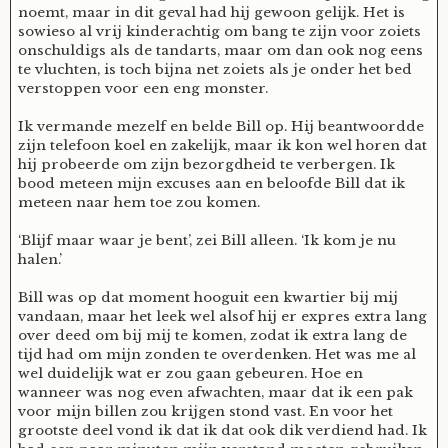
noemt, maar in dit geval had hij gewoon gelijk. Het is
sowieso al vrij kinderachtig om bang te zijn voor zoiets
onschuldigs als de tandarts, maar om dan ook nog eens
te vluchten, is toch bijna net zoiets als je onder het bed
verstoppen voor een eng monster.
Ik vermande mezelf en belde Bill op. Hij beantwoordde
zijn telefoon koel en zakelijk, maar ik kon wel horen dat
hij probeerde om zijn bezorgdheid te verbergen. Ik
bood meteen mijn excuses aan en beloofde Bill dat ik
meteen naar hem toe zou komen.
‘Blijf maar waar je bent’, zei Bill alleen. ‘Ik kom je nu
halen.’
Bill was op dat moment hooguit een kwartier bij mij
vandaan, maar het leek wel alsof hij er expres extra lang
over deed om bij mij te komen, zodat ik extra lang de
tijd had om mijn zonden te overdenken. Het was me al
wel duidelijk wat er zou gaan gebeuren. Hoe en
wanneer was nog even afwachten, maar dat ik een pak
voor mijn billen zou krijgen stond vast. En voor het
grootste deel vond ik dat ik dat ook dik verdiend had. Ik