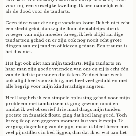
voor mij een vreselijke kwelling. Ik ben namelijk echt
Mijn Account
Op ontdekkingsreis
Instrumenten
Algae
Verhalen van de HD-site
als de dood voor de tandarts.
Geen idee waar die angst vandaan komt. Ik heb niet echt
Posities
aube
Verhalen van Anne en Bill
een slecht gebit, dankzij de fluoridentabletjes die ik
vroeger van mijn moeder kreeg, ik heb altijd aardige
tandartsen gehad en er zijn ook nog nooit echt grote
Spelletjes
Ben Hands-on
Anne
Interactieve verhalen
dingen aan mij tanden of kiezen gedaan. Een trauma is
het dus niet.
Bill-A-Cook
Bill
Het ligt ook niet aan mijn tandarts. Mijn tandarts en
haar man zijn goede vrienden van ons en zij is echt één
van de liefste personen die ik ken. Ze doet haar werk
Björn
ook altijd heel voorzichtig, met heel veel geduld en met
alle begrip voor mijn kinderachtige angsten.
Clarity
Heel lang heb ik een simpele oplossing gehad voor mijn
probleem met tandartsen: ik ging gewoon nooit en
omdat ik wel obsessief drie maal daags mijn tanden
Diderod
poetste en fanatiek floste, ging dat heel lang goed. Toch
kreeg ik op een gegeven moment last van kiespijn. Ik
verging dagenlang van de pijn, maar ik bleef liever met
Faith
veel pijnstillers in bed liggen, dan dat ik er wat aan liet