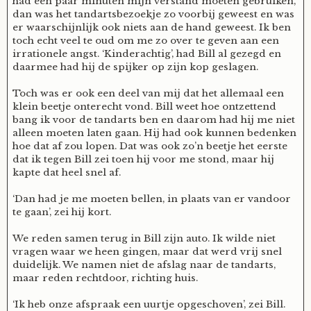
had een paar minuten mijn verstand moeten gebruiken,
dan was het tandartsbezoekje zo voorbij geweest en was
er waarschijnlijk ook niets aan de hand geweest. Ik ben
toch echt veel te oud om me zo over te geven aan een
irrationele angst. ‘Kinderachtig’, had Bill al gezegd en
daarmee had hij de spijker op zijn kop geslagen.
Toch was er ook een deel van mij dat het allemaal een
klein beetje onterecht vond. Bill weet hoe ontzettend
bang ik voor de tandarts ben en daarom had hij me niet
alleen moeten laten gaan. Hij had ook kunnen bedenken
hoe dat af zou lopen. Dat was ook zo’n beetje het eerste
dat ik tegen Bill zei toen hij voor me stond, maar hij
kapte dat heel snel af.
‘Dan had je me moeten bellen, in plaats van er vandoor
te gaan’, zei hij kort.
We reden samen terug in Bill zijn auto. Ik wilde niet
vragen waar we heen gingen, maar dat werd vrij snel
duidelijk. We namen niet de afslag naar de tandarts,
maar reden rechtdoor, richting huis.
‘Ik heb onze afspraak een uurtje opgeschoven’, zei Bill.