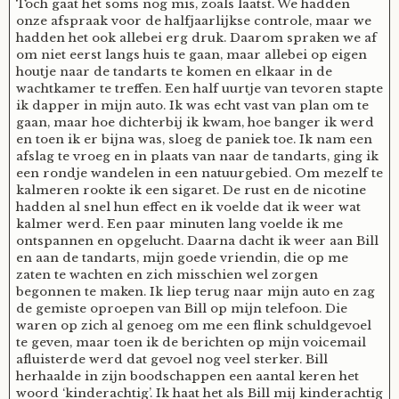
Toch gaat het soms nog mis, zoals laatst. We hadden
onze afspraak voor de halfjaarlijkse controle, maar we
Tom Mathys
hadden het ook allebei erg druk. Daarom spraken we af
om niet eerst langs huis te gaan, maar allebei op eigen
houtje naar de tandarts te komen en elkaar in de
Vorrion
wachtkamer te treffen. Een half uurtje van tevoren stapte
ik dapper in mijn auto. Ik was echt vast van plan om te
gaan, maar hoe dichterbij ik kwam, hoe banger ik werd
Vrolijke Dondersteen
en toen ik er bijna was, sloeg de paniek toe. Ik nam een
afslag te vroeg en in plaats van naar de tandarts, ging ik
een rondje wandelen in een natuurgebied. Om mezelf te
Zofianina
kalmeren rookte ik een sigaret. De rust en de nicotine
hadden al snel hun effect en ik voelde dat ik weer wat
kalmer werd. Een paar minuten lang voelde ik me
ontspannen en opgelucht. Daarna dacht ik weer aan Bill
en aan de tandarts, mijn goede vriendin, die op me
zaten te wachten en zich misschien wel zorgen
begonnen te maken. Ik liep terug naar mijn auto en zag
de gemiste oproepen van Bill op mijn telefoon. Die
waren op zich al genoeg om me een flink schuldgevoel
te geven, maar toen ik de berichten op mijn voicemail
afluisterde werd dat gevoel nog veel sterker. Bill
herhaalde in zijn boodschappen een aantal keren het
woord ‘kinderachtig’. Ik haat het als Bill mij kinderachtig