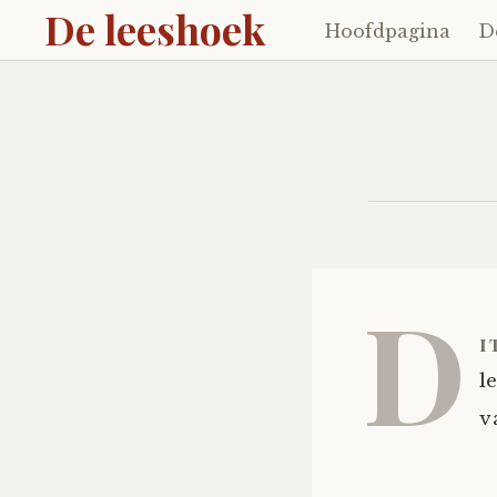
De leeshoek
Hoofdpagina
D
Skip
to
content
D
i
l
v