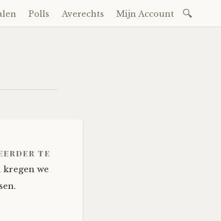
Zoeken
alen
Polls
Averechts
Mijn Account
naar:
 eerder te
Nu kregen we
sen.