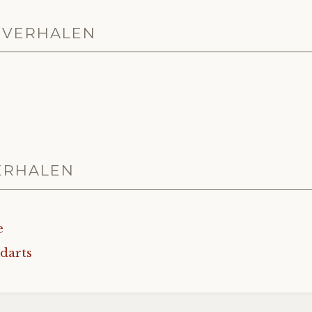
GVERHALEN
ERHALEN
e
darts