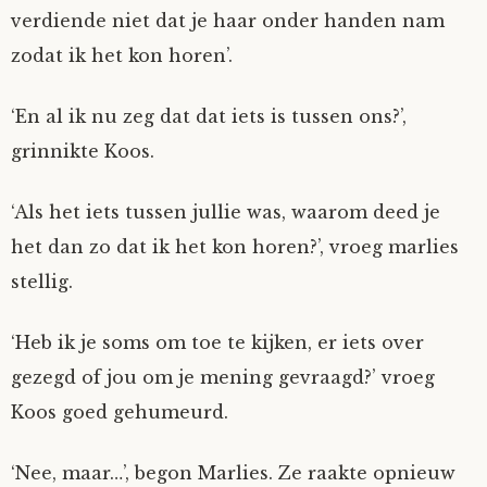
verdiende niet dat je haar onder handen nam
Fioontje
zodat ik het kon horen’.
Gralin
‘En al ik nu zeg dat dat iets is tussen ons?’,
grinnikte Koos.
Henricus
‘Als het iets tussen jullie was, waarom deed je
Jack
het dan zo dat ik het kon horen?’, vroeg marlies
Johanna
stellig.
Juliette Stark
‘Heb ik je soms om toe te kijken, er iets over
gezegd of jou om je mening gevraagd?’ vroeg
Kersje
Koos goed gehumeurd.
Lani
‘Nee, maar…’, begon Marlies. Ze raakte opnieuw