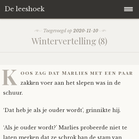
De leeshoek
Skip
Hoofdpagina
Toegevoegd op
2020-11-10
to
Wintervertelling (8)
content
De Leeshoek
De Boekenkast
Wat is De Leeshoek
K
oos zag dat Marlies met een paar
HD-Archief
Wie zijn we?
De hele kast
zakken voer aan het slepen was in de
schuur.
Verhalen
Het Biechthokje
Adventskalenders
Het hele archief
‘Dat heb je als je ouder wordt’, grinnikte hij.
Polls
Nieuw op de site
Alternatieve straffen
Hoe geef je?
Alle verhalen
‘Als je ouder wordt?’ Marlies probeerde niet te
Averechts
Woordenboek
Instrumenten
Hoe krijg je?
Verhalen van De Leeshoek
laten merken dat ze schrok ban de stam van