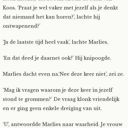
Koos. ‘Praat je wel vaker met jezelf als je denkt
Mijn Account
Op ontdekkingsreis
Instrumenten
Algae
Verhalen van de HD-site
dat niemand het kan horen?’, lachte hij
Posities
aube
Verhalen van Anne en Bill
ontwapenend?’
Spelletjes
Ben Hands-on
Anne
Interactieve verhalen
‘Ja de laatste tijd heel vaak’, lachte Marlies.
Bill-A-Cook
Bill
‘En dat deed je daarnet ook?’ Hij knipoogde.
Björn
Marlies dacht even na.‘Nee deze keer niet’, zei ze.
Clarity
‘Mag ik vragen waarom je deze keer in jezelf
stond te grommen?’ De vraag klonk vriendelijk
Diderod
en er ging geen enkele dreiging van uit.
Faith
‘U’, antwoordde Marlies naar waarheid. Je vrouw