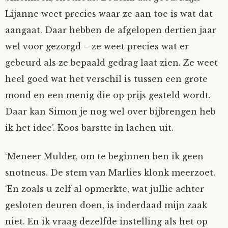
Lijanne weet precies waar ze aan toe is wat dat
Tom Mathys
aangaat. Daar hebben de afgelopen dertien jaar
Vorrion
wel voor gezorgd – ze weet precies wat er
gebeurd als ze bepaald gedrag laat zien. Ze weet
Vrolijke Dondersteen
heel goed wat het verschil is tussen een grote
mond en een menig die op prijs gesteld wordt.
Zofianina
Daar kan Simon je nog wel over bijbrengen heb
ik het idee’. Koos barstte in lachen uit.
‘Meneer Mulder, om te beginnen ben ik geen
snotneus. De stem van Marlies klonk meerzoet.
‘En zoals u zelf al opmerkte, wat jullie achter
gesloten deuren doen, is inderdaad mijn zaak
niet. En ik vraag dezelfde instelling als het op