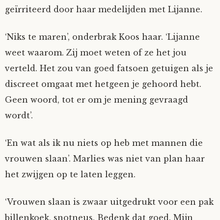
geïrriteerd door haar medelijden met Lijanne.
Nyncke
‘Niks te maren’, onderbrak Koos haar. ‘Lijanne
Rozemarijn
weet waarom. Zij moet weten of ze het jou
verteld. Het zou van goed fatsoen getuigen als je
SirTeddy
discreet omgaat met hetgeen je gehoord hebt.
Spelican
Geen woord, tot er om je mening gevraagd
wordt’.
Stefan
‘En wat als ik nu niets op heb met mannen die
Sunniva
vrouwen slaan’. Marlies was niet van plan haar
het zwijgen op te laten leggen.
Switch
‘Vrouwen slaan is zwaar uitgedrukt voor een pak
Tim-
billenkoek, snotneus. Bedenk dat goed. Mijn