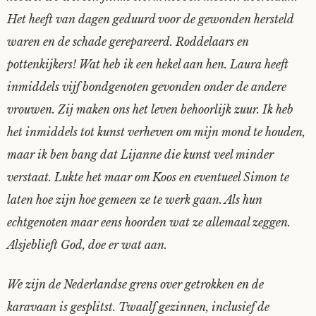
Het heeft van dagen geduurd voor de gewonden hersteld
Nyncke
waren en de schade gerepareerd. Roddelaars en
Rozemarijn
pottenkijkers! Wat heb ik een hekel aan hen. Laura heeft
inmiddels vijf bondgenoten gevonden onder de andere
SirTeddy
vrouwen. Zij maken ons het leven behoorlijk zuur. Ik heb
het inmiddels tot kunst verheven om mijn mond te houden,
Spelican
maar ik ben bang dat Lijanne die kunst veel minder
verstaat. Lukte het maar om Koos en eventueel Simon te
Stefan
laten hoe zijn hoe gemeen ze te werk gaan. Als hun
Sunniva
echtgenoten maar eens hoorden wat ze allemaal zeggen.
Alsjeblieft God, doe er wat aan.
Switch
We zijn de Nederlandse grens over getrokken en de
Tim-
karavaan is gesplitst. Twaalf gezinnen, inclusief de