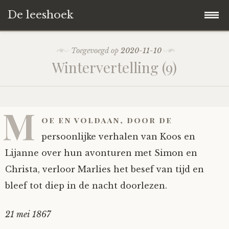
De leeshoek
Skip
Hoofdpagina
Toegevoegd op
2020-11-10
to
Wintervertelling (9)
content
De Leeshoek
De Boekenkast
Wat is De Leeshoek
M
oe en voldaan, door de
HD-Archief
Wie zijn we?
De hele kast
persoonlijke verhalen van Koos en
Lijanne over hun avonturen met Simon en
Verhalen
Het Biechthokje
Adventskalenders
Het hele archief
Christa, verloor Marlies het besef van tijd en
bleef tot diep in de nacht doorlezen.
Polls
Nieuw op de site
Alternatieve straffen
Hoe geef je?
Alle verhalen
21 mei 1867
Averechts
Woordenboek
Instrumenten
Hoe krijg je?
Verhalen van De Leeshoek