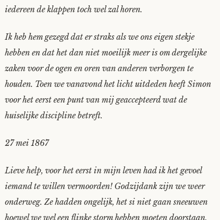
iedereen de klappen toch wel zal horen.
Fioontje
Ik heb hem gezegd dat er straks als we ons eigen stekje
Gralin
hebben en dat het dan niet moeilijk meer is om dergelijke
zaken voor de ogen en oren van anderen verborgen te
Henricus
houden. Toen we vanavond het licht uitdeden heeft Simon
Jack
voor het eerst een punt van mij geaccepteerd wat de
huiselijke discipline betreft.
Johanna
27 mei 1867
Juliette Stark
Lieve help, voor het eerst in mijn leven had ik het gevoel
Kersje
iemand te willen vermoorden! Godzijdank zijn we weer
onderweg. Ze hadden ongelijk, het si niet gaan sneeuwen
Lani
hoewel we wel een flinke storm hebben moeten doorstaan.