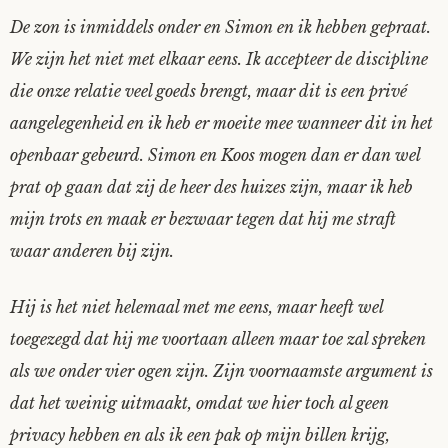
De zon is inmiddels onder en Simon en ik hebben gepraat.
Mijn Account
Op ontdekkingsreis
Instrumenten
Algae
Verhalen van de HD-site
We zijn het niet met elkaar eens. Ik accepteer de discipline
Posities
aube
Verhalen van Anne en Bill
die onze relatie veel goeds brengt, maar dit is een privé
aangelegenheid en ik heb er moeite mee wanneer dit in het
Spelletjes
Ben Hands-on
Anne
Interactieve verhalen
openbaar gebeurd. Simon en Koos mogen dan er dan wel
prat op gaan dat zij de heer des huizes zijn, maar ik heb
Bill-A-Cook
Bill
mijn trots en maak er bezwaar tegen dat hij me straft
waar anderen bij zijn.
Björn
Hij is het niet helemaal met me eens, maar heeft wel
Clarity
toegezegd dat hij me voortaan alleen maar toe zal spreken
Diderod
als we onder vier ogen zijn. Zijn voornaamste argument is
dat het weinig uitmaakt, omdat we hier toch al geen
Faith
privacy hebben en als ik een pak op mijn billen krijg,