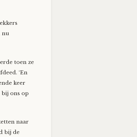
lekkers
n nu
derde toen ze
fdeed. ‘En
gende keer
j bij ons op
zetten naar
d bij de