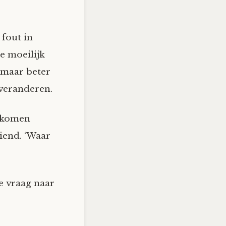
 fout in
e moeilijk
 maar beter
veranderen.
s komen
iend. ‘Waar
de vraag naar