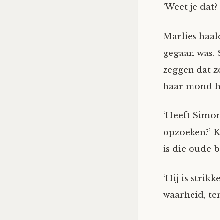
‘Weet je dat?
Marlies haal
gegaan was. 
zeggen dat z
haar mond h
‘Heeft Simon 
opzoeken?’ K
is die oude b
‘Hij is stri
waarheid, ter