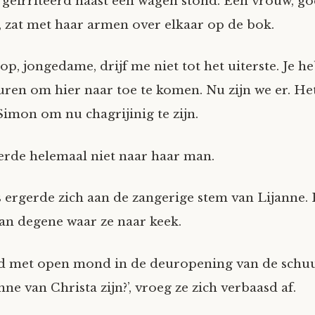
geïrriteerd naast een wagen stond. Een vrouw, g
, zat met haar armen over elkaar op de bok.
 op, jongedame, drijf me niet tot het uiterste. Je h
uren om hier naar toe te komen. Nu zijn we er. Het
Simon om nu chagrijinig te zijn.
terde helemaal niet naar haar man.
s ergerde zich aan de zangerige stem van Lijanne. 
van degene waar ze naar keek.
d met open mond in de deuropening van de schuur
ne van Christa zijn?’, vroeg ze zich verbaasd af.