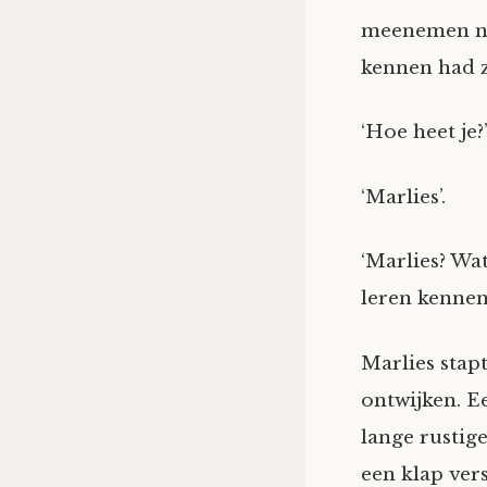
meenemen naa
kennen had 
‘Hoe heet je?
‘Marlies’.
‘Marlies? Wa
leren kennen
Marlies stap
ontwijken. E
lange rustig
een klap ver