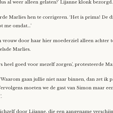
 dus al weer alleen gelaten?’ Lijanne klonk bezorgd.
rde Marlies hen te corrigeren. ‘Het is prima! De di
lpt me omdat…’
n vrouw door haar hier moederziel alleen achter te
lsde Marlies.
rs heel goed voor mezelf zorgen’, protesteerde Mar
 ‘Waarom gaan jullie niet naar binnen, dan zet ik 
Vervolgens moeten we de gast van Simon maar een
.
 zichzelf door Lijanne, die een aangename verschij