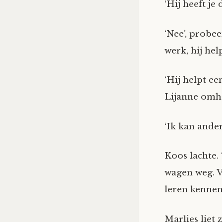
‘Hij heeft je
‘Nee’, probee
werk, hij he
‘Hij helpt ee
Lijanne omhe
‘Ik kan ande
Koos lachte.
wagen weg. 
leren kennen’
Marlies liet