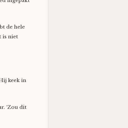
oed ingepakt
ebt de hele
 is niet
Hij keek in
. ‘Zou dit