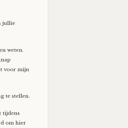
 jullie
len weten.
knap
cht voor mijn
 te stellen.
 tijdens
rd om hier