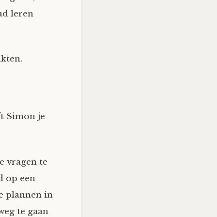
ad leren
ikten.
t Simon je
e vragen te
d op een
e plannen in
weg te gaan