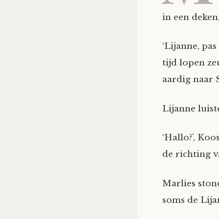
in een deken
‘Lijanne, pas
tijd lopen ze
aardig naar 
Lijanne luis
‘Hallo?’, Koo
de richting 
Marlies ston
soms de Lijan