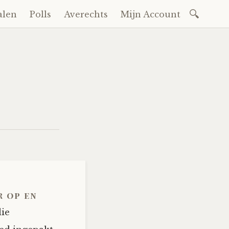
Zoeken
alen
Polls
Averechts
Mijn Account
naar:
r op en
die