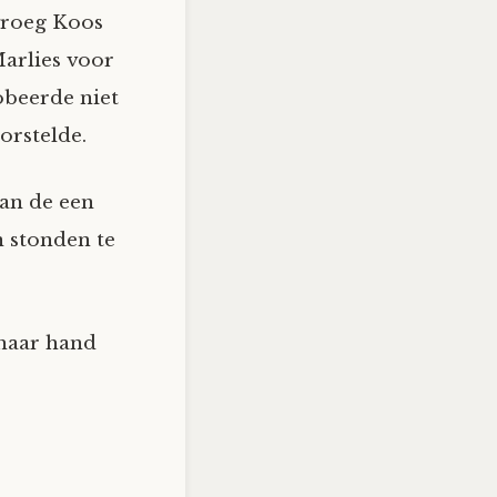
 vroeg Koos
Marlies voor
robeerde niet
orstelde.
van de een
n stonden te
 haar hand