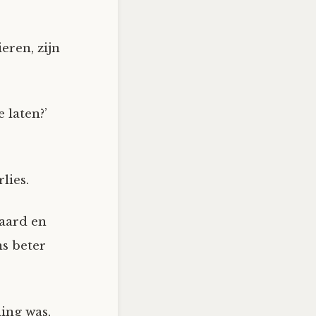
eren, zijn
 laten?’
lies.
paard en
s beter
ning was,