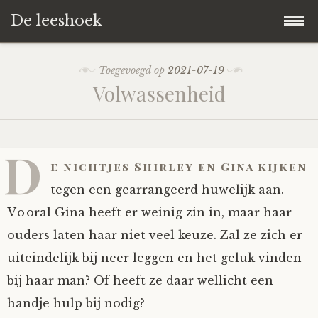
De leeshoek
Skip
Hoofdpagina
Toegevoegd op
2021-07-19
to
Volwassenheid
content
De Leeshoek
De Boekenkast
Wat is De Leeshoek
D
e nichtjes Shirley en Gina kijken
HD-Archief
Wie zijn we?
De hele kast
tegen een gearrangeerd huwelijk aan.
Vooral Gina heeft er weinig zin in, maar haar
Verhalen
Het Biechthokje
Adventskalenders
Het hele archief
ouders laten haar niet veel keuze. Zal ze zich er
uiteindelijk bij neer leggen en het geluk vinden
Polls
Nieuw op de site
Alternatieve straffen
Hoe geef je?
Alle verhalen
bij haar man? Of heeft ze daar wellicht een
Averechts
Woordenboek
Instrumenten
Hoe krijg je?
Verhalen van De Leeshoek
handje hulp bij nodig?