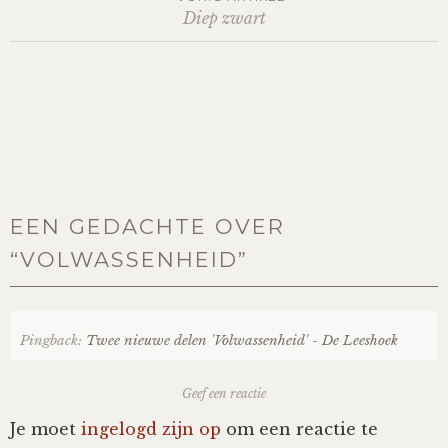
Post
Diep zwart
Nyncke
navigation
Rozemarijn
SirTeddy
Spelican
EEN GEDACHTE OVER
“
VOLWASSENHEID
”
Stefan
Sunniva
Pingback:
Twee nieuwe delen 'Volwassenheid' - De Leeshoek
Switch
Geef een reactie
Tim-
Je moet
ingelogd zijn op
om een reactie te