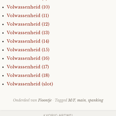
Volwassenheid (10)
Fioontje
Volwassenheid (11)
Gralin
Volwassenheid (12)
Volwassenheid (13)
Henricus
Volwassenheid (14)
Volwassenheid (15)
Jack
Volwassenheid (16)
Johanna
Volwassenheid (17)
Volwassenheid (18)
Juliette Stark
Volwassenheid (slot)
Kersje
Onderdeel van
Fioontje
Tagged
M/F
,
main
,
spanking
Lani
VORIG ARTIKEL