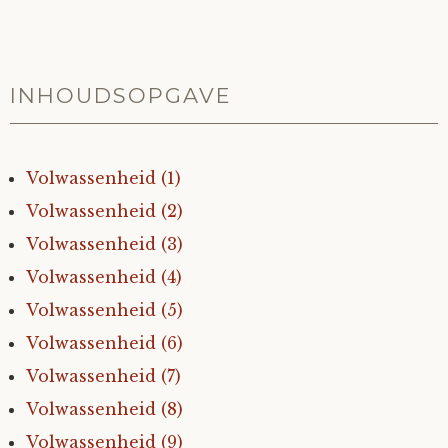
Mijn Account
Op ontdekkingsreis
Instrumenten
Algae
Verhalen van de HD-site
Posities
aube
Verhalen van Anne en Bill
INHOUDSOPGAVE
Spelletjes
Ben Hands-on
Anne
Interactieve verhalen
Volwassenheid (1)
Bill-A-Cook
Bill
Volwassenheid (2)
Volwassenheid (3)
Björn
Volwassenheid (4)
Volwassenheid (5)
Clarity
Volwassenheid (6)
Diderod
Volwassenheid (7)
Volwassenheid (8)
Faith
Volwassenheid (9)