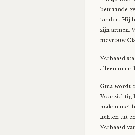
betraande gez
tanden. Hij h
zijn armen. V
mevrouw Cla
Verbaasd sta
alleen maar 
Gina wordt e
Voorzichtig l
maken met he
lichten uit e
Verbaasd van