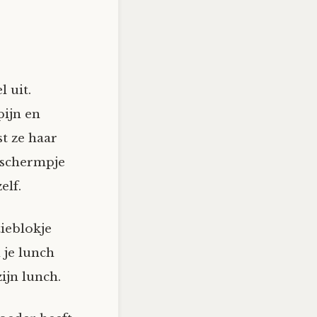
 uit.
pijn en
st ze haar
t schermpje
elf.
tieblokje
 je lunch
zijn lunch.