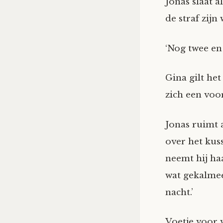
Jonas slaat 
de straf zijn
‘Nog twee en 
Gina gilt het
zich een voo
Jonas ruimt 
over het kus
neemt hij haa
wat gekalmee
nacht.’
Voetje voor 