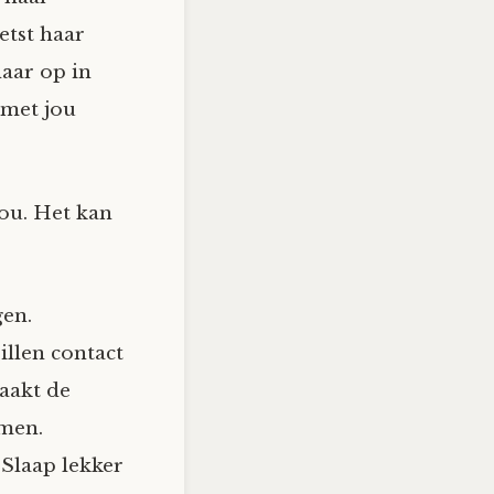
etst haar
haar op in
 met jou
jou. Het kan
gen.
billen contact
aakt de
rmen.
‘Slaap lekker