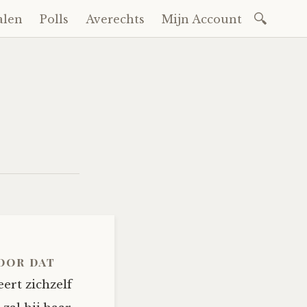
Zoeken
alen
Polls
Averechts
Mijn Account
naar:
oor dat
ert zichzelf