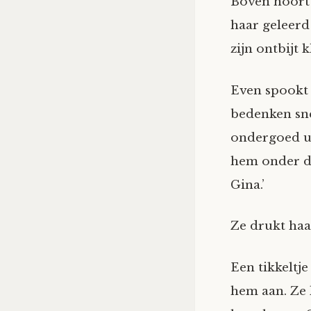
Boven hoort 
haar geleerd
zijn ontbijt 
Even spookt 
bedenken sne
ondergoed uit
hem onder d
Gina.’
Ze drukt haa
Een tikkeltj
hem aan. Ze k