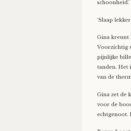
schoonheid.’
‘Slaap lekker 
Gina kreunt 
Voorzichtig s
pijnlijke bil
tanden. Het 
van de thermo
Gina zet de k
voor de bood
echtgenoot. L