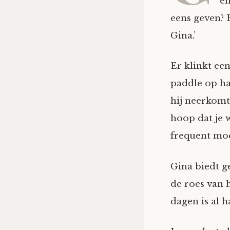
en
eens geven? H
Gina.’
Er klinkt ee
paddle op ha
hij neerkomt 
hoop dat je w
frequent moe
Gina biedt g
de roes van 
dagen is al 