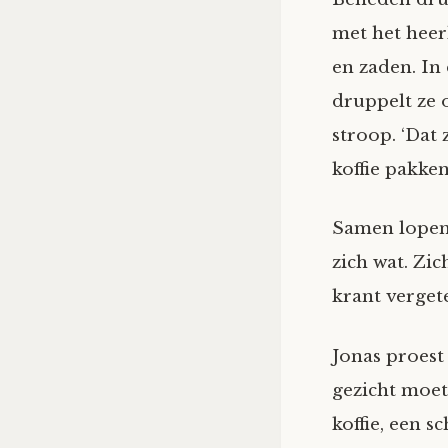
met het heerl
en zaden. In
druppelt ze 
stroop. ‘Dat 
koffie pakken.
Samen lopen z
zich wat. Zic
krant vergete
Jonas proest 
gezicht moete
koffie, een s