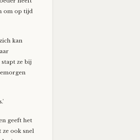
oeder heeft
n om op tijd
zich kan
haar
stapt ze bij
edemorgen
.’
en geeft het
t ze ook snel