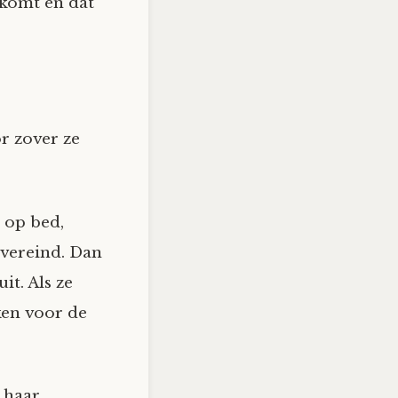
nkomt en dat
or zover ze
d op bed,
overeind. Dan
it. Als ze
ken voor de
e haar