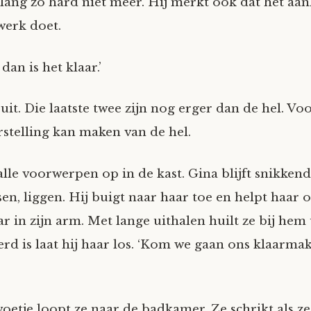
allang zo hard niet meer. Hij merkt ook dat het aa
 werk doet.
dan is het klaar.’
 uit. Die laatste twee zijn nog erger dan de hel. Vo
rstelling kan maken van de hel.
alle voorwerpen op in de kast. Gina blijft snikken
sen, liggen. Hij buigt naar haar toe en helpt haar 
r in zijn arm. Met lange uithalen huilt ze bij hem u
rd is laat hij haar los. ‘Kom we gaan ons klaarma
voetje loopt ze naar de badkamer. Ze schrikt als z