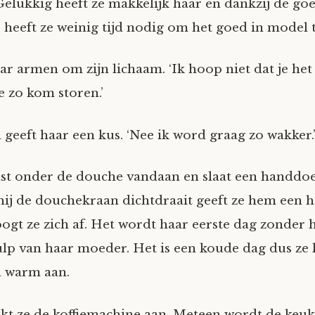
Gelukkig heeft ze makkelijk haar en dankzij de goe
heeft ze weinig tijd nodig om het goed in model t
aar armen om zijn lichaam. ‘Ik hoop niet dat je he
je zo kom storen.’
n geeft haar een kus. ‘Nee ik word graag zo wakker.
ast onder de douche vandaan en slaat een handdo
 hij de douchekraan dichtdraait geeft ze hem een
oogt ze zich af. Het wordt haar eerste dag zonder
lp van haar moeder. Het is een koude dag dus ze 
d warm aan.
t ze de koffiemachine aan. Meteen wordt de keuk