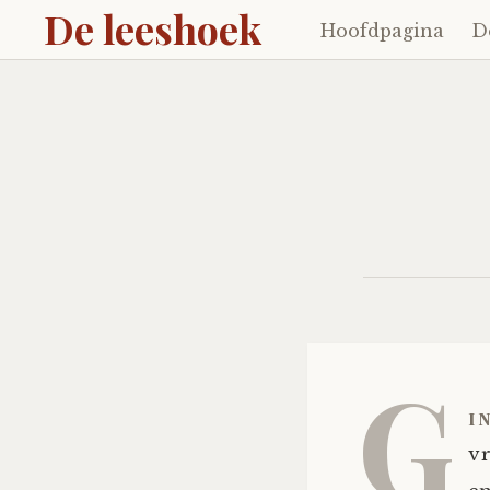
De leeshoek
Hoofdpagina
D
Skip
to
content
G
i
vr