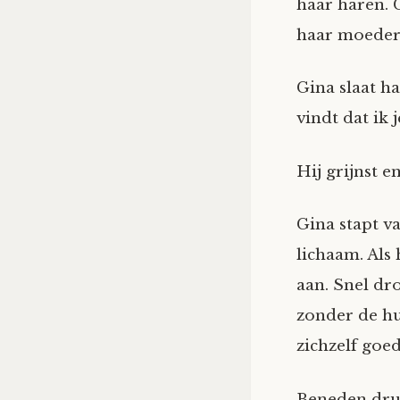
haar haren. 
haar moeder 
Gina slaat h
vindt dat ik 
Hij grijnst e
Gina stapt v
lichaam. Als
aan. Snel dr
zonder de hu
zichzelf goe
Beneden druk