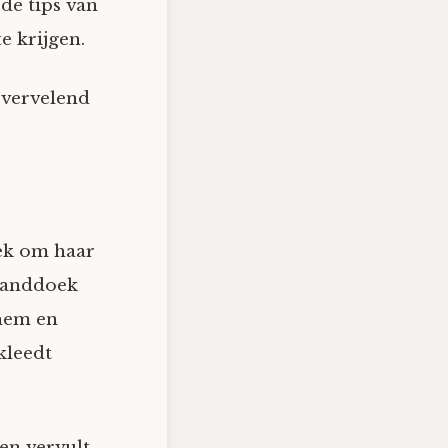
de tips van
e krijgen.
t vervelend
’
ek om haar
 handdoek
 hem en
kleedt
en vervult