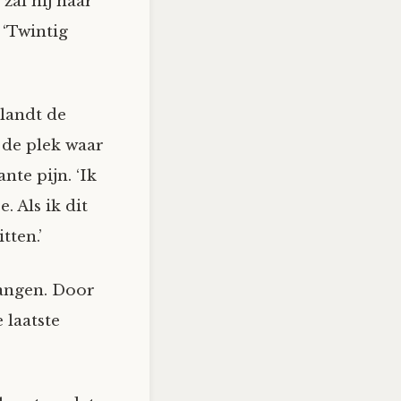
zal hij haar
 ‘Twintig
 landt de
 de plek waar
nte pijn. ‘Ik
. Als ik dit
tten.’
wangen. Door
 laatste