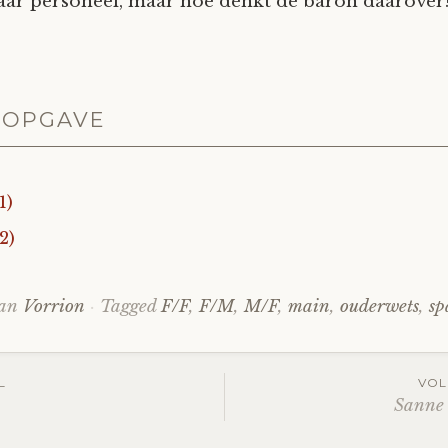
aar personeel, maar hoe denkt de baron daarover
SOPGAVE
1)
2)
van
Vorrion
Tagged
F/F
,
F/M
,
M/F
,
main
,
ouderwets
,
sp
L
VOL
Sanne 