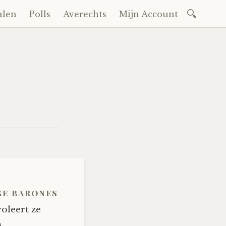
Zoeken
alen
Polls
Averechts
Mijn Account
naar:
ge barones
oleert ze