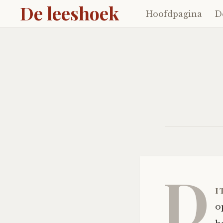
De leeshoek
Hoofdpagina
D
Skip
to
content
D
i
o