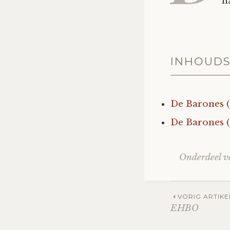
h
INHOUD
De Barones (
De Barones (
Onderdeel 
Post
VORIG ARTIKE
EHBO