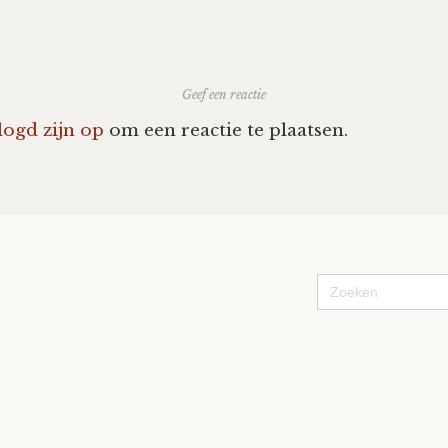
ation
Geef een reactie
logd zijn op
om een reactie te plaatsen.
Zoek
naar: