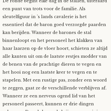
De ronde begint elke dag in de stallen, uiteraard
Fioontje
een punt van trots voor de familie. Als
sleutelfiguur in ’s lands cavalerie is het
Gralin
essentieel dat de baron goed verzorgde paarden
kan berijden. Wanneer de barones de stal
Henricus
binnenloopt en het personeel het klakken van
haar laarzen op de vloer hoort, schieten ze altijd
Jack
alle kanten uit om de laatste restjes modder van
Johanna
de benen van de prachtige dieren te vegen en
het hooi nog een laatste keer te vegen en te
Juliette Stark
stapelen. Met een rustige pas, zonder een woord
te zeggen, gaat ze de verschillende verblijven af.
Kersje
Wanneer ze een nerveus ogend lid van het
personeel passeert, kunnen er drie dingen
Lani