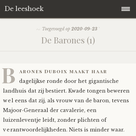
De leeshoek
Skip
Hoofdpagina
Toegevoegd op
2020-09-23
to
De Barones (1)
content
De Leeshoek
De Boekenkast
Wat is De Leeshoek
B
arones Duboix maakt haar
HD-Archief
Wie zijn we?
De hele kast
dagelijkse ronde door het gigantische
landhuis dat zij bestiert. Kwade tongen beweren
Verhalen
Het Biechthokje
Adventskalenders
Het hele archief
wel eens dat zij, als vrouw van de baron, tevens
Majoor-Generaal der cavalerie, een
Polls
Nieuw op de site
Alternatieve straffen
Hoe geef je?
Alle verhalen
luizenleventje leidt, zonder plichten of
Averechts
Woordenboek
Instrumenten
Hoe krijg je?
Verhalen van De Leeshoek
verantwoordelijkheden. Niets is minder waar.