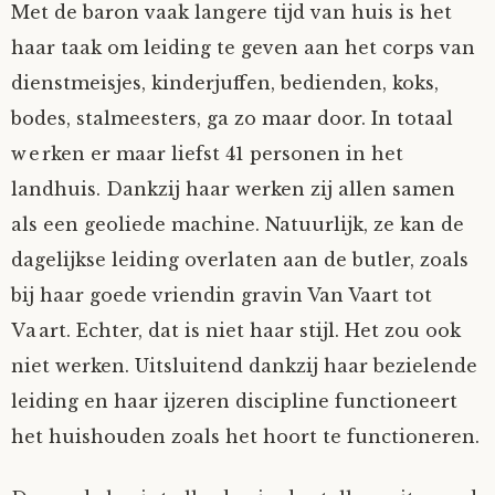
Met de baron vaak langere tijd van huis is het
Mijn Account
Op ontdekkingsreis
Instrumenten
Algae
Verhalen van de HD-site
haar taak om leiding te geven aan het corps van
dienstmeisjes, kinderjuffen, bedienden, koks,
Posities
aube
Verhalen van Anne en Bill
bodes, stalmeesters, ga zo maar door. In totaal
werken er maar liefst 41 personen in het
Spelletjes
Ben Hands-on
Anne
Interactieve verhalen
landhuis. Dankzij haar werken zij allen samen
Bill-A-Cook
Bill
als een geoliede machine. Natuurlijk, ze kan de
dagelijkse leiding overlaten aan de butler, zoals
Björn
bij haar goede vriendin gravin Van Vaart tot
Vaart. Echter, dat is niet haar stijl. Het zou ook
Clarity
niet werken. Uitsluitend dankzij haar bezielende
leiding en haar ijzeren discipline functioneert
Diderod
het huishouden zoals het hoort te functioneren.
Faith