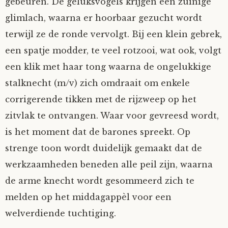
gebeuren. De geluksvogels krijgen een zuinige
Nyncke
glimlach, waarna er hoorbaar gezucht wordt
terwijl ze de ronde vervolgt. Bij een klein gebrek,
Rozemarijn
een spatje modder, te veel rotzooi, wat ook, volgt
een klik met haar tong waarna de ongelukkige
SirTeddy
stalknecht (m/v) zich omdraait om enkele
corrigerende tikken met de rijzweep op het
Spelican
zitvlak te ontvangen. Waar voor gevreesd wordt,
Stefan
is het moment dat de barones spreekt. Op
strenge toon wordt duidelijk gemaakt dat de
Sunniva
werkzaamheden beneden alle peil zijn, waarna
de arme knecht wordt gesommeerd zich te
Switch
melden op het middagappèl voor een
welverdiende tuchtiging.
Tim-