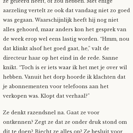
ze geleerd heeft, of zou hebben. Met enige
Fioontje
aarzeling vertelt ze ook dat vandaag niet zo goed
was gegaan. Waarschijnlijk heeft hij nog niet
Gralin
alles gehoord, maar anders kon het gesprek van
de week erop wel eens lastig worden. “Hmm, nou
Henricus
dat klinkt alsof het goed gaat, he,” valt de
directeur haar op het eind in de rede. Sanne
Jack
knikt. “Toch is er iets waar ik het met je over wil
Johanna
hebben. Vanuit het dorp hoorde ik klachten dat
je abonnementen voor telefoons aan het
Juliette Stark
verkopen was. Klopt dat verhaal?”
Kersje
Ze denkt razendsnel na. Gaat ze voor
ontkennen? Zegt ze dat ze onder druk stond om
Lani
dit te doen? Biecht ze alles op? Ze besluit voor