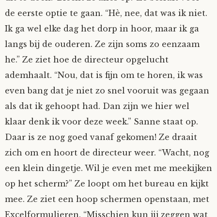
de eerste optie te gaan. “Hè, nee, dat was ik niet.
Nyncke
Ik ga wel elke dag het dorp in hoor, maar ik ga
Rozemarijn
langs bij de ouderen. Ze zijn soms zo eenzaam
he.” Ze ziet hoe de directeur opgelucht
SirTeddy
ademhaalt. “Nou, dat is fijn om te horen, ik was
even bang dat je niet zo snel vooruit was gegaan
Spelican
als dat ik gehoopt had. Dan zijn we hier wel
klaar denk ik voor deze week.” Sanne staat op.
Stefan
Daar is ze nog goed vanaf gekomen! Ze draait
Sunniva
zich om en hoort de directeur weer. “Wacht, nog
een klein dingetje. Wil je even met me meekijken
Switch
op het scherm?” Ze loopt om het bureau en kijkt
mee. Ze ziet een hoop schermen openstaan, met
Tim-
Excelformulieren. “Misschien kun jij zeggen wat