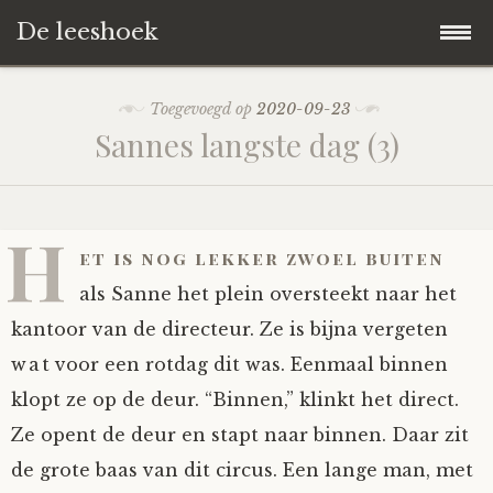
De leeshoek
Skip
Hoofdpagina
Toegevoegd op
2020-09-23
to
Sannes langste dag (3)
content
De Leeshoek
De Boekenkast
Wat is De Leeshoek
H
et is nog lekker zwoel buiten
HD-Archief
Wie zijn we?
De hele kast
als Sanne het plein oversteekt naar het
kantoor van de directeur. Ze is bijna vergeten
Verhalen
Het Biechthokje
Adventskalenders
Het hele archief
wat voor een rotdag dit was. Eenmaal binnen
klopt ze op de deur. “Binnen,” klinkt het direct.
Polls
Nieuw op de site
Alternatieve straffen
Hoe geef je?
Alle verhalen
Ze opent de deur en stapt naar binnen. Daar zit
Averechts
Woordenboek
Instrumenten
Hoe krijg je?
Verhalen van De Leeshoek
de grote baas van dit circus. Een lange man, met