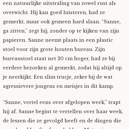
een natuurlijke uitstraling van zowel rust als
Mijn Account
Op ontdekkingsreis
Instrumenten
Algae
Verhalen van de HD-site
overwicht. Hij kan goed luisteren, had ze
gemerkt, maar ook gemeen hard slaan. “Sanne,
Posities
aube
Verhalen van Anne en Bill
ga zitten,” zegt hij, zonder op te kijken van zijn
papieren. Sanne neemt plaats in een plastic
Spelletjes
Ben Hands-on
Anne
Interactieve verhalen
stoel voor zijn grote houten bureau. Zijn
Bill-A-Cook
Bill
bureaustoel staat net 20 cm hoger, had ze bij
eerdere bezoeken al gemerkt, zodat hij altijd op
Björn
je neerkijkt. Een slim trucje, zeker bij de wat
agressievere jongens en meisjes in dit kamp.
Clarity
“Sanne, vertel eens over afgelopen week,” trapt
Diderod
hij af. Sanne begint te vertellen over haar week,
de lessen die ze gevolgd heeft en de dingen die
Faith