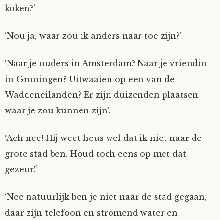
koken?’
Nyncke
‘Nou ja, waar zou ik anders naar toe zijn?’
Rozemarijn
‘Naar je ouders in Amsterdam? Naar je vriendin
SirTeddy
in Groningen? Uitwaaien op een van de
Waddeneilanden? Er zijn duizenden plaatsen
Spelican
waar je zou kunnen zijn’.
Stefan
‘Ach nee! Hij weet heus wel dat ik niet naar de
grote stad ben. Houd toch eens op met dat
Sunniva
gezeur!’
Switch
‘Nee natuurlijk ben je niet naar de stad gegaan,
Tim-
daar zijn telefoon en stromend water en