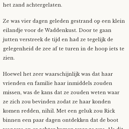
het zand achtergelaten.
Mijn Account
Op ontdekkingsreis
Instrumenten
Algae
Verhalen van de HD-site
Ze was vier dagen geleden gestrand op een klein
Posities
aube
Verhalen van Anne en Bill
eilandje voor de Waddenkust. Door te gaan
jutten verstreek de tijd en had ze tegelijk de
Spelletjes
Ben Hands-on
Anne
Interactieve verhalen
gelegenheid de zee af te turen in de hoop iets te
zien.
Bill-A-Cook
Bill
Hoewel het zeer waarschijnlijk was dat haar
Björn
vrienden en familie haar inmiddels zouden
Clarity
missen, was de kans dat ze zouden weten waar
ze zich zou bevinden zodat ze haar konden
Diderod
komen redden, nihil. Met een geluk zou Rick
binnen een paar dagen ontdekken dat de boot
Faith