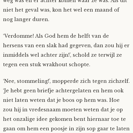
weg was en er achter komen waar ze was. Als dit
niet het geval was, kon het wel een maand of
Fioontje
nog langer duren.
Gralin
‘Verdomme! Als God hem de helft van de
Henricus
hersens van een slak had gegeven, dan zou hij er
inmiddels wel achter zijn!’, schold ze terwijl ze
Jack
tegen een stuk wrakhout schopte.
Johanna
‘Nee, stommeling!’, mopperde zich tegen zichzelf.
‘Je hebt geen briefje achtergelaten en hem ook
Juliette Stark
niet laten weten dat je boos op hem was. Hoe
zou hij in vredesnaam moeten weten dat je op
Kersje
het onzalige idee gekomen bent hiernaar toe te
Lani
gaan om hem een poosje in zijn sop gaar te laten