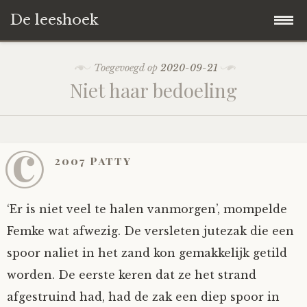
De leeshoek
Skip
Hoofdpagina
Toegevoegd op
2020-09-21
to
Niet haar bedoeling
content
De Leeshoek
De Boekenkast
Wat is De Leeshoek
©
2007 Patty
HD-Archief
Wie zijn we?
De hele kast
‘Er is niet veel te halen vanmorgen’, mompelde
Verhalen
Het Biechthokje
Adventskalenders
Het hele archief
Femke wat afwezig. De versleten jutezak die een
spoor naliet in het zand kon gemakkelijk getild
Polls
Nieuw op de site
Alternatieve straffen
Hoe geef je?
Alle verhalen
worden. De eerste keren dat ze het strand
Averechts
Woordenboek
Instrumenten
Hoe krijg je?
Verhalen van De Leeshoek
afgestruind had, had de zak een diep spoor in