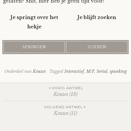
gelaten? Shit, hier heb je geen tijd voor!
Fioontje
Je springt over het
Je blijft zoeken
Gralin
hekje
Henricus
Jack
Onderdeel van
Keuzes
Tagged
Interactief
,
M/F
,
Serial
,
spanking
Johanna
Post
VORIG ARTIKEL
Juliette Stark
Keuzes (13)
navigation
VOLGEND ARTIKEL
Kersje
Keuzes (11)
Lani