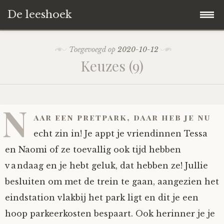
De leeshoek
Skip
Hoofdpagina
Toegevoegd op
2020-10-12
to
Keuzes (9)
content
De Leeshoek
De Boekenkast
Wat is De Leeshoek
N
aar een pretpark, daar heb je nu
HD-Archief
Wie zijn we?
De hele kast
echt zin in! Je appt je vriendinnen Tessa
en Naomi of ze toevallig ook tijd hebben
Verhalen
Het Biechthokje
Adventskalenders
Het hele archief
vandaag en je hebt geluk, dat hebben ze! Jullie
besluiten om met de trein te gaan, aangezien het
Polls
Nieuw op de site
Alternatieve straffen
Hoe geef je?
Alle verhalen
eindstation vlakbij het park ligt en dit je een
Averechts
Woordenboek
Instrumenten
Hoe krijg je?
Verhalen van De Leeshoek
hoop parkeerkosten bespaart. Ook herinner je je