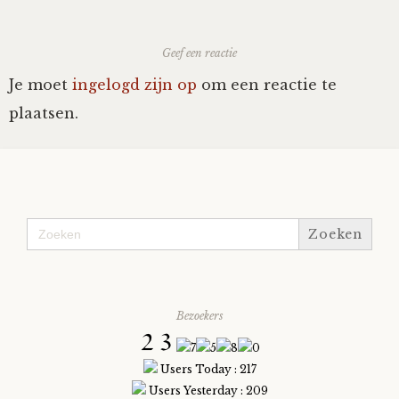
Nyncke
Geef een reactie
Rozemarijn
Je moet
ingelogd zijn op
om een reactie te
plaatsen.
SirTeddy
Spelican
Zoek
Stefan
naar:
Sunniva
Bezoekers
Switch
Users Today : 217
Tim-
Users Yesterday : 209