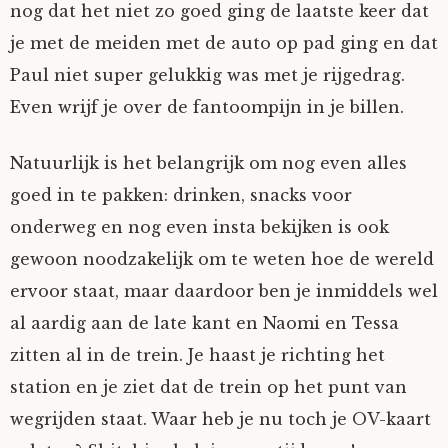
nog dat het niet zo goed ging de laatste keer dat
Mijn Account
Op ontdekkingsreis
Instrumenten
Algae
Verhalen van de HD-site
je met de meiden met de auto op pad ging en dat
Paul niet super gelukkig was met je rijgedrag.
Posities
aube
Verhalen van Anne en Bill
Even wrijf je over de fantoompijn in je billen.
Spelletjes
Ben Hands-on
Anne
Interactieve verhalen
Natuurlijk is het belangrijk om nog even alles
goed in te pakken: drinken, snacks voor
Bill-A-Cook
Bill
onderweg en nog even insta bekijken is ook
Björn
gewoon noodzakelijk om te weten hoe de wereld
ervoor staat, maar daardoor ben je inmiddels wel
Clarity
al aardig aan de late kant en Naomi en Tessa
zitten al in de trein. Je haast je richting het
Diderod
station en je ziet dat de trein op het punt van
wegrijden staat. Waar heb je nu toch je OV-kaart
Faith