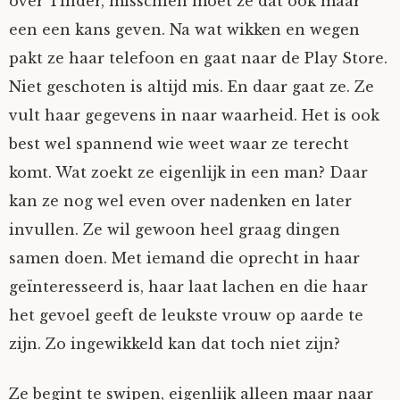
over Tinder, misschien moet ze dat ook maar
een een kans geven. Na wat wikken en wegen
Fioontje
pakt ze haar telefoon en gaat naar de Play Store.
Gralin
Niet geschoten is altijd mis. En daar gaat ze. Ze
vult haar gegevens in naar waarheid. Het is ook
Henricus
best wel spannend wie weet waar ze terecht
komt. Wat zoekt ze eigenlijk in een man? Daar
Jack
kan ze nog wel even over nadenken en later
invullen. Ze wil gewoon heel graag dingen
Johanna
samen doen. Met iemand die oprecht in haar
Juliette Stark
geïnteresseerd is, haar laat lachen en die haar
het gevoel geeft de leukste vrouw op aarde te
Kersje
zijn. Zo ingewikkeld kan dat toch niet zijn?
Lani
Ze begint te swipen, eigenlijk alleen maar naar