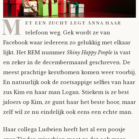
Mijn Account
Op ontdekkingsreis
Instrumenten
Algae
Verhalen van de HD-site
M
et een zucht legt Anna haar
Posities
aube
Verhalen van Anne en Bill
telefoon weg. Gek wordt ze van
Facebook waar iedereen zo gelukkig met elkaar
Spelletjes
Ben Hands-on
Anne
Interactieve verhalen
lijkt. Het REM nummer
Shiny Happy People
is vast
en zeker in de decembermaand geschreven. De
Bill-A-Cook
Bill
meest prachtige kerstbomen komen weer voorbij.
Björn
En natuurlijk ook de zoetsappige selfies van haar
zus Kim en haar man Logan. Stiekem is ze best
Clarity
jaloers op Kim, ze gunt haar het beste hoor, maar
zelf wil ze nu eindelijk ook eens een echte man.
Diderod
Haar collega Ludwien heeft het al een poosje
Faith