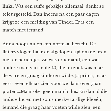
links. Wat een suffe gebakjes allemaal, denkt ze
Nyncke
teleurgesteld. Dan ineens na een paar dagen
krijgt ze een melding van Tinder. Er is een
Rozemarijn
match met iemand!
SirTeddy
Anna hoopt nu op een normaal bericht. De
Spelican
flaters vlogen haar de afgelopen tijd om de oren
met de berichtjes. Zo was er iemand, een wat
Stefan
oudere man van in de 40, die op zoek was naar
de ware en graag kinderen wilde. Ja prima, maar
Sunniva
eerst even elkaar zien voor we daar over gaan
praten….Maar oké, geen match dus. En dan al die
Switch
andere heren met soms merkwaardige ideeën,
Tim-
iemand die graag haar voeten wilde zien, een