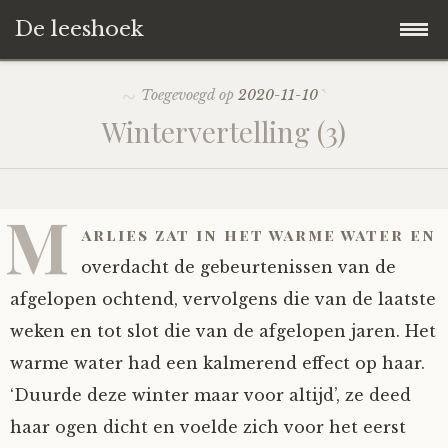
De leeshoek
Skip
Hoofdpagina
Toegevoegd op
2020-11-10
to
Wintervertelling (3)
content
De Leeshoek
De Boekenkast
Wat is De Leeshoek
M
arlies zat in het warme water en
HD-Archief
Wie zijn we?
De hele kast
overdacht de gebeurtenissen van de
afgelopen ochtend, vervolgens die van de laatste
Verhalen
Het Biechthokje
Adventskalenders
Het hele archief
weken en tot slot die van de afgelopen jaren. Het
warme water had een kalmerend effect op haar.
Polls
Nieuw op de site
Alternatieve straffen
Hoe geef je?
Alle verhalen
‘Duurde deze winter maar voor altijd’, ze deed
Averechts
Woordenboek
Instrumenten
Hoe krijg je?
Verhalen van De Leeshoek
haar ogen dicht en voelde zich voor het eerst