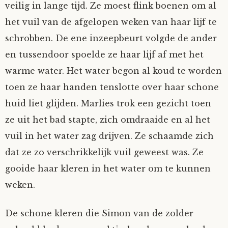
veilig in lange tijd. Ze moest flink boenen om al
Mijn Account
Op ontdekkingsreis
Instrumenten
Algae
Verhalen van de HD-site
het vuil van de afgelopen weken van haar lijf te
schrobben. De ene inzeepbeurt volgde de ander
Posities
aube
Verhalen van Anne en Bill
en tussendoor spoelde ze haar lijf af met het
warme water. Het water begon al koud te worden
Spelletjes
Ben Hands-on
Anne
Interactieve verhalen
toen ze haar handen tenslotte over haar schone
Bill-A-Cook
Bill
huid liet glijden. Marlies trok een gezicht toen
ze uit het bad stapte, zich omdraaide en al het
Björn
vuil in het water zag drijven. Ze schaamde zich
dat ze zo verschrikkelijk vuil geweest was. Ze
Clarity
gooide haar kleren in het water om te kunnen
weken.
Diderod
De schone kleren die Simon van de zolder
Faith