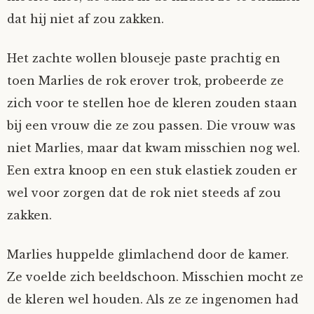
dat hij niet af zou zakken.
Nyncke
Het zachte wollen blouseje paste prachtig en
Rozemarijn
toen Marlies de rok erover trok, probeerde ze
SirTeddy
zich voor te stellen hoe de kleren zouden staan
bij een vrouw die ze zou passen. Die vrouw was
Spelican
niet Marlies, maar dat kwam misschien nog wel.
Een extra knoop en een stuk elastiek zouden er
Stefan
wel voor zorgen dat de rok niet steeds af zou
zakken.
Sunniva
Marlies huppelde glimlachend door de kamer.
Switch
Ze voelde zich beeldschoon. Misschien mocht ze
Tim-
de kleren wel houden. Als ze ze ingenomen had