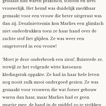
gehaald had waren praktisch, schoon en heel
Fioontje
vrouwelijk. Het hemd was duidelijk merkbaar
gemaakt voor een vrouw die beter uitgerust was
Gralin
dan zij. Desalniettemin kon Marlies een glimlach
niet onderdrukken toen ze haar hand over de
Henricus
zachte stof liet glijden. Ze was weer een
omgetoverd in een vrouw!
Jack
‘Moet je deze onderbroek een zien!’, fluisterde ze,
Johanna
terwijl ze het volgende witte katoenen
Juliette Stark
kledingstuk oppakte. Ze had in haar hele leven
nog nooit zulk mooi ondergoed gezien. Ze was
Kersje
gemaakt voor vrouwen die wat forser gebouw
waren dan haar, maar Marlies had er geen
Lani
moeite mee, de band in de middel zo te strikken