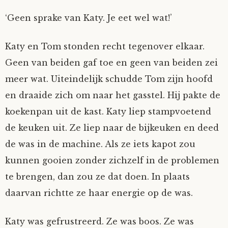
Nyncke
‘Geen sprake van Katy. Je eet wel wat!’
Rozemarijn
Katy en Tom stonden recht tegenover elkaar.
Geen van beiden gaf toe en geen van beiden zei
SirTeddy
meer wat. Uiteindelijk schudde Tom zijn hoofd
en draaide zich om naar het gasstel. Hij pakte de
Spelican
koekenpan uit de kast. Katy liep stampvoetend
de keuken uit. Ze liep naar de bijkeuken en deed
Stefan
de was in de machine. Als ze iets kapot zou
Sunniva
kunnen gooien zonder zichzelf in de problemen
te brengen, dan zou ze dat doen. In plaats
Switch
daarvan richtte ze haar energie op de was.
Tim-
Katy was gefrustreerd. Ze was boos. Ze was