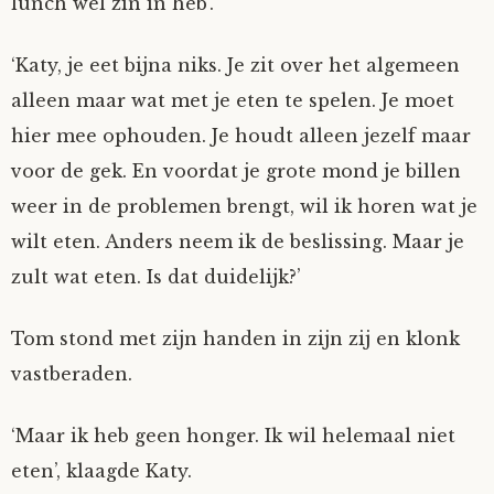
lunch wel zin in heb’.
Fioontje
‘Katy, je eet bijna niks. Je zit over het algemeen
Gralin
alleen maar wat met je eten te spelen. Je moet
hier mee ophouden. Je houdt alleen jezelf maar
Henricus
voor de gek. En voordat je grote mond je billen
weer in de problemen brengt, wil ik horen wat je
Jack
wilt eten. Anders neem ik de beslissing. Maar je
zult wat eten. Is dat duidelijk?’
Johanna
Tom stond met zijn handen in zijn zij en klonk
Juliette Stark
vastberaden.
Kersje
‘Maar ik heb geen honger. Ik wil helemaal niet
Lani
eten’, klaagde Katy.