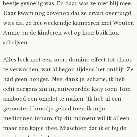
beetje gevoelig was. En daar was ze niet blij mee.
Mijn Account
Op ontdekkingsreis
Instrumenten
Algae
Verhalen van de HD-site
Daar kwam nog bovenop dat ze ervan overtuigd
was dat ze het weekendje kamperen met Wouter,
Posities
aube
Verhalen van Anne en Bill
Annie en de kinderen wel op haar buik kon
schrijven.
Spelletjes
Ben Hands-on
Anne
Interactieve verhalen
Alles leek met een soort domino effect tot chaos
Bill-A-Cook
Bill
te verworden, wat al begon tijdens het ontbijt. Ze
Björn
had geen honger. ‘Nee, dank je, schatje, ik heb
echt nergens zin in’, antwoordde Katy toen Tom
Clarity
aanbood een omelet te maken. ‘Ik heb al een
geroosterd broodje gehad toen ik mijn
Diderod
medicijnen innam. Op dit moment wil ik alleen
maar een kopje thee. Misschien dat ik er bij de
Faith