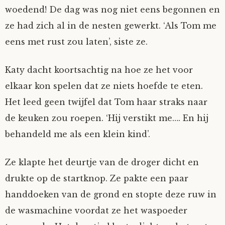
woedend! De dag was nog niet eens begonnen en
Tom Mathys
ze had zich al in de nesten gewerkt. ‘Als Tom me
eens met rust zou laten’, siste ze.
Vorrion
Katy dacht koortsachtig na hoe ze het voor
Vrolijke Dondersteen
elkaar kon spelen dat ze niets hoefde te eten.
Zofianina
Het leed geen twijfel dat Tom haar straks naar
de keuken zou roepen. ‘Hij verstikt me…. En hij
behandeld me als een klein kind’.
Ze klapte het deurtje van de droger dicht en
drukte op de startknop. Ze pakte een paar
handdoeken van de grond en stopte deze ruw in
de wasmachine voordat ze het waspoeder