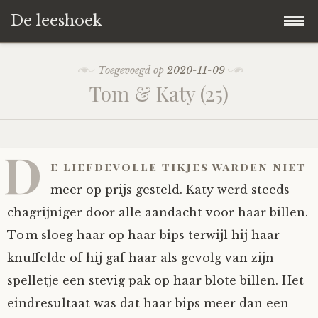
De leeshoek
Skip
Hoofdpagina
Toegevoegd op
2020-11-09
to
Tom & Katy (25)
content
De Leeshoek
De Boekenkast
Wat is De Leeshoek
D
e liefdevolle tikjes warden niet
HD-Archief
Wie zijn we?
De hele kast
meer op prijs gesteld. Katy werd steeds
chagrijniger door alle aandacht voor haar billen.
Verhalen
Het Biechthokje
Adventskalenders
Het hele archief
Tom sloeg haar op haar bips terwijl hij haar
knuffelde of hij gaf haar als gevolg van zijn
Polls
Nieuw op de site
Alternatieve straffen
Hoe geef je?
Alle verhalen
spelletje een stevig pak op haar blote billen. Het
Averechts
Woordenboek
Instrumenten
Hoe krijg je?
Verhalen van De Leeshoek
eindresultaat was dat haar bips meer dan een