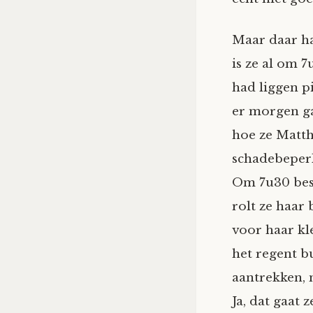
Maar daar ha
is ze al om 7
had liggen pi
er morgen ga
hoe ze Matth
schadebeperk
Om 7u30 besl
rolt ze haar
voor haar kl
het regent bu
aantrekken, 
Ja, dat gaat 