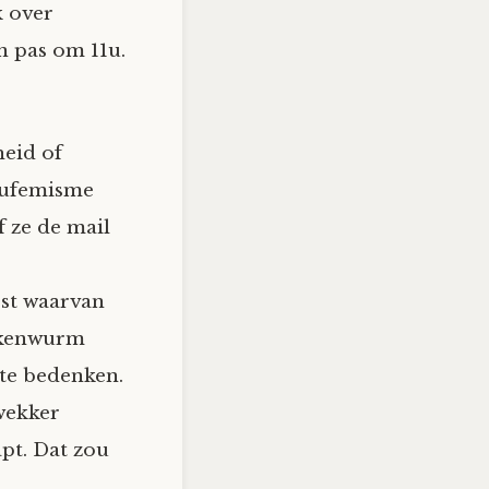
k over
n pas om 11u.
heid of
 eufemisme
f ze de mail
est waarvan
oekenwurm
 te bedenken.
wekker
apt. Dat zou