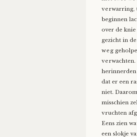
verwarring, 
beginnen lach
over de knie l
gezicht in d
weg geholpen
verwachten.
herinnerden 
dat er een ra
niet. Daarom
misschien zel
vruchten afg
Eens zien wat
een slokje va