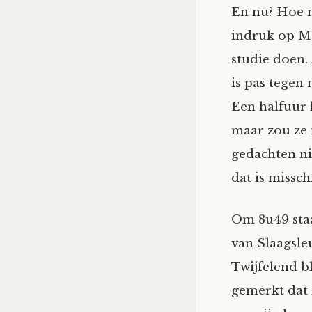
En nu? Hoe m
indruk op Ma
studie doen.
is pas tegen
Een halfuur l
maar zou ze 
gedachten nie
dat is missc
Om 8u49 staa
van Slaagsle
Twijfelend bl
gemerkt dat 