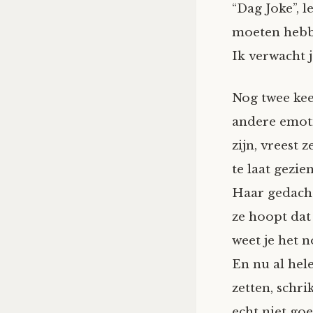
“Dag Joke”, l
moeten hebbe
Ik verwacht j
Nog twee kee
andere emoti
zijn, vreest 
te laat gezie
Haar gedachte
ze hoopt dat
weet je het n
En nu al hel
zetten, schri
echt niet goe