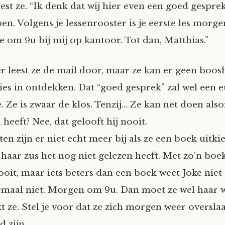
eest ze. “Ik denk dat wij hier even een goed gespre
n. Volgens je lessenrooster is je eerste les morge
e om 9u bij mij op kantoor. Tot dan, Matthias.”
r leest ze de mail door, maar ze kan er geen boos
es in ontdekken. Dat “goed gesprek” zal wel een
ze. Ze is zwaar de klos. Tenzij… Ze kan net doen also
n heeft? Nee, dat gelooft hij nooit.
n zijn er niet echt meer bij als ze een boek uitki
 haar zus het nog niet gelezen heeft. Met zo’n b
ooit, maar iets beters dan een boek weet Joke niet
emaal niet. Morgen om 9u. Dan moet ze wel haar 
kt ze. Stel je voor dat ze zich morgen weer oversla
d zijn.