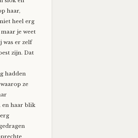
n slok en
op haar,
niet heel erg
 maar je weet
 was er zelf
est zijn. Dat
ng hadden
r waarop ze
aar
 en haar blik
 erg
pgedragen
oprechte