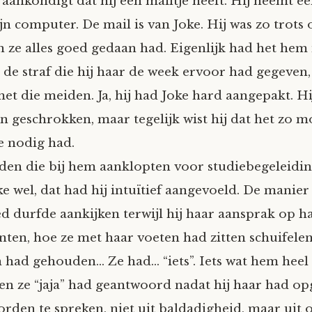
aankondigt dat hij een mailtje heeft. Hij neemt ee
jn computer. De mail is van Joke. Hij was zo trots 
n ze alles goed gedaan had. Eigenlijk had het hem 
 de straf die hij haar de week ervoor had gegeven,
t die meiden. Ja, hij had Joke hard aangepakt. Hij
n geschrokken, maar tegelijk wist hij dat het zo mo
e nodig had.
iden die bij hem aanklopten voor studiebegeleidi
ke wel, dat had hij intuïtief aangevoeld. De manie
d durfde aankijken terwijl hij haar aansprak op h
ten, hoe ze met haar voeten had zitten schuifelen
 had gehouden… Ze had… “iets”. Iets wat hem heel
en ze “jaja” had geantwoord nadat hij haar had o
rden te spreken, niet uit baldadigheid, maar uit 