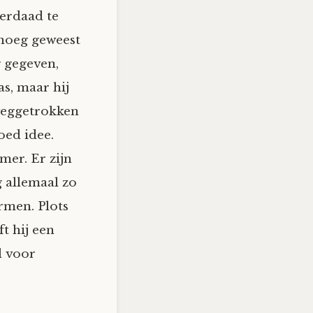
derdaad te
enoeg geweest
g gegeven,
as, maar hij
 weggetrokken
oed idee.
mer. Er zijn
g allemaal zo
rmen. Plots
t hij een
d voor