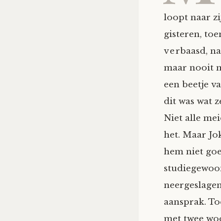
loopt naar zi
gisteren, toe
verbaasd, na
maar nooit me
een beetje va
dit was wat z
Niet alle me
het. Maar Jo
hem niet goe
studiegewoon
neergeslagen
aansprak. To
met twee woo