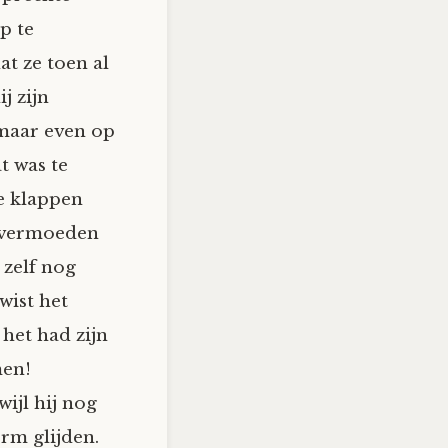
p te
at ze toen al
j zijn
 maar even op
t was te
e klappen
n vermoeden
 zelf nog
wist het
 het had zijn
men!
wijl hij nog
erm glijden.