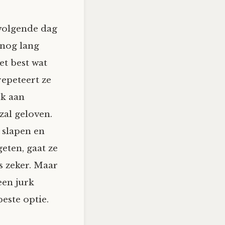
volgende dag
 nog lang
et best wat
repeteert ze
jk aan
zal geloven.
 slapen en
eten, gaat ze
s zeker. Maar
een jurk
este optie.