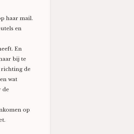
op haar mail.
eutels en
heeft. En
aar bij te
 richting de
ven wat
r de
nenkomen op
et.