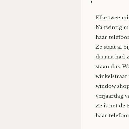
Elke twee mi
Na twintig m
haar telefoon
Ze staat al b
daarna had z
staan dus. W
winkelstraat 
window shopp
verjaardag v
Ze is net de
haar telefoon