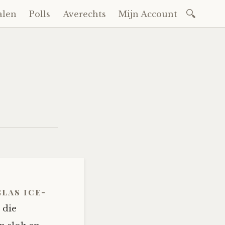
Zoeken
alen
Polls
Averechts
Mijn Account
naar:
las ice-
 die