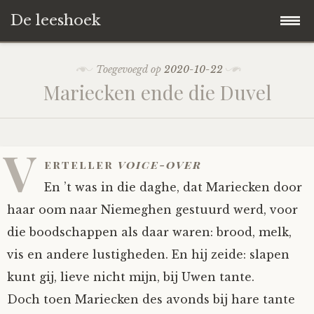
De leeshoek
Skip
Hoofdpagina
Toegevoegd op
2020-10-22
to
Mariecken ende die Duvel
content
De Leeshoek
De Boekenkast
Wat is De Leeshoek
V
erteller
voice-over
HD-Archief
Wie zijn we?
De hele kast
En ’t was in die daghe, dat Mariecken door
haar oom naar Niemeghen gestuurd werd, voor
Verhalen
Het Biechthokje
Adventskalenders
Het hele archief
die boodschappen als daar waren: brood, melk,
vis en andere lustigheden. En hij zeide: slapen
Polls
Nieuw op de site
Alternatieve straffen
Hoe geef je?
Alle verhalen
kunt gij, lieve nicht mijn, bij Uwen tante.
Averechts
Woordenboek
Instrumenten
Hoe krijg je?
Verhalen van De Leeshoek
Doch toen Mariecken des avonds bij hare tante