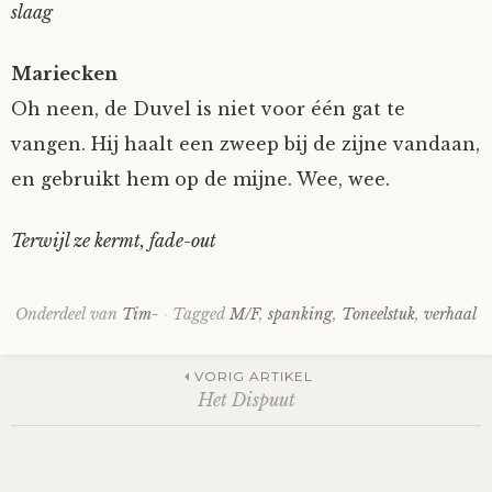
slaag
Mariecken
Oh neen, de Duvel is niet voor één gat te
vangen. Hij haalt een zweep bij de zijne vandaan,
en gebruikt hem op de mijne. Wee, wee.
Terwijl ze kermt, fade-out
Onderdeel van
Tim-
Tagged
M/F
,
spanking
,
Toneelstuk
,
verhaal
Post
VORIG ARTIKEL
Het Dispuut
navigation