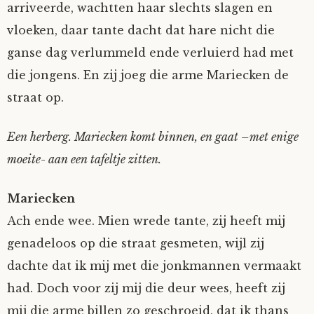
arriveerde, wachtten haar slechts slagen en
Mijn Account
Op ontdekkingsreis
Instrumenten
Algae
Verhalen van de HD-site
vloeken, daar tante dacht dat hare nicht die
ganse dag verlummeld ende verluierd had met
Posities
aube
Verhalen van Anne en Bill
die jongens. En zij joeg die arme Mariecken de
straat op.
Spelletjes
Ben Hands-on
Anne
Interactieve verhalen
Een herberg. Mariecken komt binnen, en gaat –met enige
Bill-A-Cook
Bill
moeite- aan een tafeltje zitten.
Björn
Mariecken
Clarity
Ach ende wee. Mien wrede tante, zij heeft mij
genadeloos op die straat gesmeten, wijl zij
Diderod
dachte dat ik mij met die jonkmannen vermaakt
had. Doch voor zij mij die deur wees, heeft zij
Faith
mij die arme billen zo geschroeid, dat ik thans