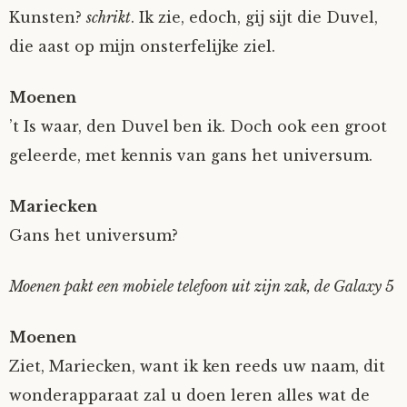
Kunsten?
schrikt
. Ik zie, edoch, gij sijt die Duvel,
Tom Mathys
die aast op mijn onsterfelijke ziel.
Vorrion
Moenen
’t Is waar, den Duvel ben ik. Doch ook een groot
Vrolijke Dondersteen
geleerde, met kennis van gans het universum.
Zofianina
Mariecken
Gans het universum?
Moenen pakt een mobiele telefoon uit zijn zak, de Galaxy 5
Moenen
Ziet, Mariecken, want ik ken reeds uw naam, dit
wonderapparaat zal u doen leren alles wat de