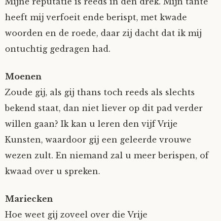
Mijne reputatie is reeds in den drek. Mijn tante
Nyncke
heeft mij verfoeit ende berispt, met kwade
woorden en de roede, daar zij dacht dat ik mij
Rozemarijn
ontuchtig gedragen had.
SirTeddy
Moenen
Zoude gij, als gij thans toch reeds als slechts
Spelican
bekend staat, dan niet liever op dit pad verder
willen gaan? Ik kan u leren den vijf Vrije
Stefan
Kunsten, waardoor gij een geleerde vrouwe
Sunniva
wezen zult. En niemand zal u meer berispen, of
kwaad over u spreken.
Switch
Mariecken
Tim-
Hoe weet gij zoveel over die Vrije