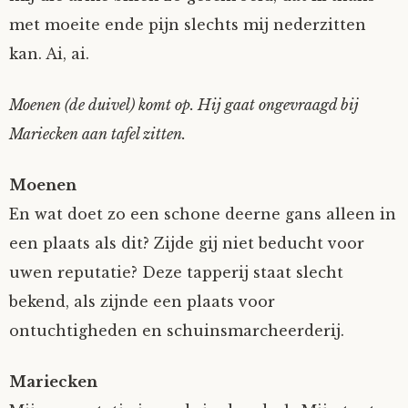
met moeite ende pijn slechts mij nederzitten
Fioontje
kan. Ai, ai.
Gralin
Moenen (de duivel) komt op. Hij gaat ongevraagd bij
Henricus
Mariecken aan tafel zitten.
Jack
Moenen
En wat doet zo een schone deerne gans alleen in
Johanna
een plaats als dit? Zijde gij niet beducht voor
uwen reputatie? Deze tapperij staat slecht
Juliette Stark
bekend, als zijnde een plaats voor
ontuchtigheden en schuinsmarcheerderij.
Kersje
Mariecken
Lani