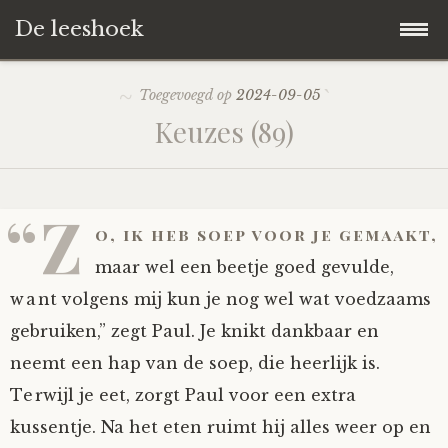
De leeshoek
Skip
Hoofdpagina
Toegevoegd op
2024-09-05
to
Keuzes (89)
content
De Leeshoek
De Boekenkast
Wat is De Leeshoek
“Z
o, ik heb soep voor je gemaakt,
HD-Archief
Wie zijn we?
De hele kast
maar wel een beetje goed gevulde,
want volgens mij kun je nog wel wat voedzaams
Verhalen
Het Biechthokje
Adventskalenders
Het hele archief
gebruiken,” zegt Paul. Je knikt dankbaar en
neemt een hap van de soep, die heerlijk is.
Polls
Nieuw op de site
Alternatieve straffen
Hoe geef je?
Alle verhalen
Terwijl je eet, zorgt Paul voor een extra
Averechts
Woordenboek
Instrumenten
Hoe krijg je?
Verhalen van De Leeshoek
kussentje. Na het eten ruimt hij alles weer op en