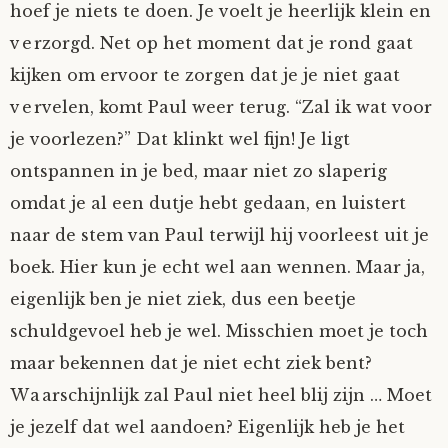
hoef je niets te doen. Je voelt je heerlijk klein en
Mijn Account
Op ontdekkingsreis
Instrumenten
Algae
Verhalen van de HD-site
verzorgd. Net op het moment dat je rond gaat
kijken om ervoor te zorgen dat je je niet gaat
Posities
aube
Verhalen van Anne en Bill
vervelen, komt Paul weer terug. “Zal ik wat voor
je voorlezen?” Dat klinkt wel fijn! Je ligt
Spelletjes
Ben Hands-on
Anne
Interactieve verhalen
ontspannen in je bed, maar niet zo slaperig
Bill-A-Cook
Bill
omdat je al een dutje hebt gedaan, en luistert
naar de stem van Paul terwijl hij voorleest uit je
Björn
boek. Hier kun je echt wel aan wennen. Maar ja,
eigenlijk ben je niet ziek, dus een beetje
Clarity
schuldgevoel heb je wel. Misschien moet je toch
maar bekennen dat je niet echt ziek bent?
Diderod
Waarschijnlijk zal Paul niet heel blij zijn … Moet
Faith
je jezelf dat wel aandoen? Eigenlijk heb je het