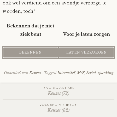
ook wel verdiend om een avondje verzorgd te
Fioontje
worden, toch?
Gralin
Bekennen dat je niet
ziek bent
Voor je laten zorgen
Henricus
Jack
Johanna
Onderdeel van
Keuzes
Tagged
Interactief
,
M/F
,
Serial
,
spanking
Juliette Stark
Post
VORIG ARTIKEL
Keuzes (72)
Kersje
navigation
VOLGEND ARTIKEL
Keuzes (82)
Lani