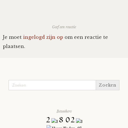
Nyncke
Rozemarijn
Geef een reactie
Je moet
ingelogd zijn op
om een reactie te
SirTeddy
plaatsen.
Spelican
Stefan
Zoek
naar:
Sunniva
Switch
Bezoekers
Tim-