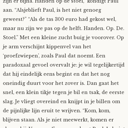
zijn er bijna. Handen op de stoel,” kondigt Paul
Nyncke
aan. “Alsjeblieft Paul, is het niet genoeg
geweest?” “Als de tas 300 euro had gekost wel,
Rozemarijn
maar nu zijn we pas op de helft. Handen. Op. De.
Stoel.” Met een kleine zucht buig je voorover. Op
SirTeddy
je arm verschijnt kippenvel van het
‘proefzwiepen’, zoals Paul dat noemt. Een
Spelican
paradoxaal gevoel overvalt je: je wil tegelijkertijd
Stefan
dat hij eindelijk eens begint en dat het nog
oneindig duurt voor het zover is. Dan gaat het
Sunniva
snel, een klein tikje tegen je bil en tsak, de eerste
slag. Je vliegt overeind en knijpt in je billen om
Switch
de pijnlijke lijn eruit te wrijven. “Kom, kom,
blijven staan. Als je niet meewerkt, komen er
Tim-