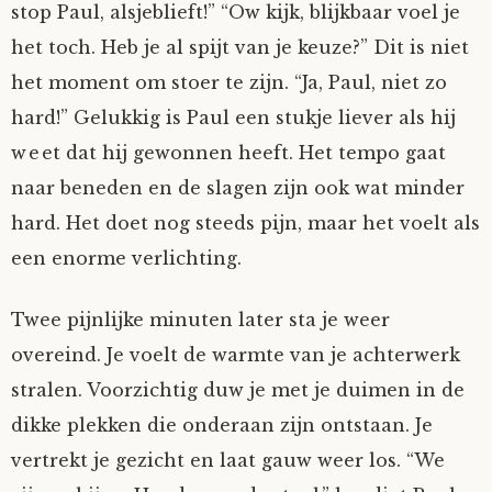
stop Paul, alsjeblieft!” “Ow kijk, blijkbaar voel je
Fioontje
het toch. Heb je al spijt van je keuze?” Dit is niet
het moment om stoer te zijn. “Ja, Paul, niet zo
Gralin
hard!” Gelukkig is Paul een stukje liever als hij
weet dat hij gewonnen heeft. Het tempo gaat
Henricus
naar beneden en de slagen zijn ook wat minder
Jack
hard. Het doet nog steeds pijn, maar het voelt als
een enorme verlichting.
Johanna
Twee pijnlijke minuten later sta je weer
Juliette Stark
overeind. Je voelt de warmte van je achterwerk
stralen. Voorzichtig duw je met je duimen in de
Kersje
dikke plekken die onderaan zijn ontstaan. Je
vertrekt je gezicht en laat gauw weer los. “We
Lani