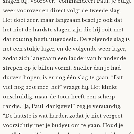
slagen bij. Voorover!” commandeert Paul. Je buigt
Tom Mathys
weer voorover en direct volgt de tweede slag.
Het doet zeer, maar langzaam besef je ook dat
Vorrion
het niet de hardste slagen zijn die hij ooit met
dat rotding heeft uitgedeeld. De volgende slag is
Vrolijke Dondersteen
net een stukje lager, en de volgende weer lager,
zodat zich langzaam een ladder van brandende
Zofianina
strepen op je billen vormt. Sneller dan je had
durven hopen, is er nog één slag te gaan. “Dat
viel nog best mee, he?” vraagt hij. Het klinkt
onschuldig, maar de toon heeft een scherp
randje. “Ja, Paul, dankjewel,” zeg je verstandig.
“De laatste is wat harder, zodat je niet vergeet
voorzichtig met je budget om te gaan. Houd je