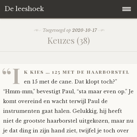
De leeshoek
Skip
Hoofdpagina
Toegevoegd op
2020-10-17
to
Keuzes (38)
content
De Leeshoek
De Boekenkast
Wat is De Leeshoek
“I
k kies … 125 met de haarborstel
HD-Archief
Wie zijn we?
De hele kast
en 15 met de cane. Dat klopt toch?”
“Hmm-mm,” bevestigt Paul, “sta maar even op.” Je
Verhalen
Het Biechthokje
Adventskalenders
Het hele archief
komt overeind en wacht terwijl Paul de
instrumenten gaat halen. Gelukkig, hij heeft
Polls
Nieuw op de site
Alternatieve straffen
Hoe geef je?
Alle verhalen
niet de grootste haarborstel uitgekozen, maar nu
Averechts
Woordenboek
Instrumenten
Hoe krijg je?
Verhalen van De Leeshoek
je dat ding in zijn hand ziet, twijfel je toch over