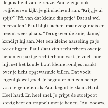
de juistheid van je keuze. Paul ziet je ook
Mijn Account
Op ontdekkingsreis
Instrumenten
Algae
Verhalen van de HD-site
twijfelen en kijkt je glimlachend aan. “Krijg je al
spijt?” “Pff, van dat kleine dingetje? Dat zal wel
Posities
aube
Verhalen van Anne en Bill
meevallen.” Paul blijft lachen, maar zegt niets en
neemt weer plaats. “Terug over de knie, dame,”
Spelletjes
Ben Hands-on
Anne
Interactieve verhalen
kondigt hij aan. Met een kleine aarzeling ga je
Bill-A-Cook
Bill
weer liggen. Paul slaat zijn rechterbeen over je
benen en pakt je rechterhand vast. Je voelt hoe
Björn
hij met het koude hout kleine rondjes maakt
over je licht opgewarmde billen. Dat voelt
Clarity
eigenlijk wel goed. Je begint er net een beetje
van te genieten als Paul begint te slaan. Hard.
Diderod
Heel hard. En heel snel. Je grijpt de stoelpoot
Faith
stevig beet en trappelt met je benen. “Au, oooww,