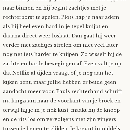
naar binnen en hij begint zachtjes met je
Tom Mathys
rechterborst te spelen. Plots hap je naar adem
Vorrion
als hij heel even hard in je tepel knijpt en
daarna direct weer loslaat. Dan gaat hij weer
Vrolijke Dondersteen
verder met zachtjes strelen om niet veel later
nog net iets harder te knijpen. Zo wisselt hij de
Zofianina
zachte en harde bewegingen af. Even valt je op
dat Netflix al tijden vraagt of je nog aan het
kijken bent, maar jullie hebben er beide geen
aandacht meer voor. Pauls rechterhand schuift
nu langzaam naar de voorkant van je broek en
terwijl hij je in je nek kust, maakt hij de knoop
en de rits los om vervolgens met zijn vingers
tussen je benen te glijden. Je kreunt inmiddels