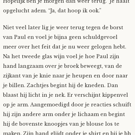
Hopelijk ben je morgen dan weer terug.” Je haalt
Nyncke
opgelucht adem. “Ja, dat hoop ik ook.”
Rozemarijn
Niet veel later lig je weer terug tegen de borst
van Paul en voel je bijna geen schuldgevoel
SirTeddy
meer over het feit dat je nu weer gelogen hebt.
Na het tweede glas wijn voel je hoe Paul zijn
Spelican
hand langzaam over je broek beweegt, van de
zijkant van je knie naar je heupen en door naar
Stefan
je billen. Zachtjes begint hij de kneden. Dan
Sunniva
blaast hij licht in je nek. Er verschijnt kippenvel
op je arm. Aangemoedigd door je reacties schuift
Switch
hij zijn andere arm onder je lichaam en begint
hij de bovenste knoopjes van je blouse los te
Tim-
maken. Zijn hand glijdt onder je shirt en bij je bh