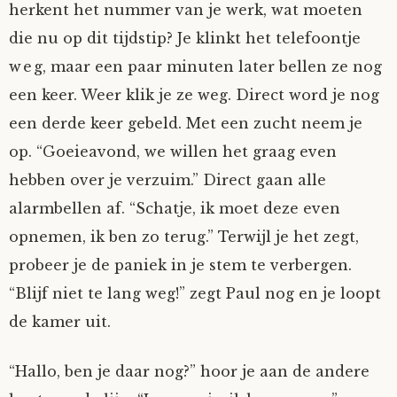
herkent het nummer van je werk, wat moeten
Mijn Account
Op ontdekkingsreis
Instrumenten
Algae
Verhalen van de HD-site
die nu op dit tijdstip? Je klinkt het telefoontje
weg, maar een paar minuten later bellen ze nog
Posities
aube
Verhalen van Anne en Bill
een keer. Weer klik je ze weg. Direct word je nog
een derde keer gebeld. Met een zucht neem je
Spelletjes
Ben Hands-on
Anne
Interactieve verhalen
op. “Goeieavond, we willen het graag even
Bill-A-Cook
Bill
hebben over je verzuim.” Direct gaan alle
alarmbellen af. “Schatje, ik moet deze even
Björn
opnemen, ik ben zo terug.” Terwijl je het zegt,
probeer je de paniek in je stem te verbergen.
Clarity
“Blijf niet te lang weg!” zegt Paul nog en je loopt
de kamer uit.
Diderod
“Hallo, ben je daar nog?” hoor je aan de andere
Faith