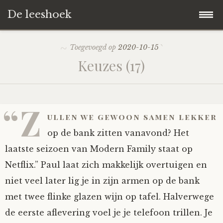
De leeshoek
Skip
Hoofdpagina
Toegevoegd op
2020-10-15
to
Keuzes (17)
content
De Leeshoek
De Boekenkast
Wat is De Leeshoek
“Z
ullen we gewoon samen lekker
HD-Archief
Wie zijn we?
De hele kast
op de bank zitten vanavond? Het
laatste seizoen van Modern Family staat op
Verhalen
Het Biechthokje
Adventskalenders
Het hele archief
Netflix.” Paul laat zich makkelijk overtuigen en
niet veel later lig je in zijn armen op de bank
Polls
Nieuw op de site
Alternatieve straffen
Hoe geef je?
Alle verhalen
met twee flinke glazen wijn op tafel. Halverwege
Averechts
Woordenboek
Instrumenten
Hoe krijg je?
Verhalen van De Leeshoek
de eerste aflevering voel je je telefoon trillen. Je