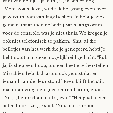
kant van de lijn. “Ja, eum, ja, ik ben er nog.”
Fioontje
“Mooi, zoals ik zei, wilde ik het graag even over
je verzuim van vandaag hebben. Je hebt je ziek
Gralin
gemeld, maar toen de bedrijfsarts langskwam
voor de controle, was je niet thuis. We kregen je
Henricus
ook niet telefonisch te pakken.” Shit, al die
belletjes van het werk die je genegeerd hebt! Je
Jack
hebt nooit aan deze mogelijkheid gedacht. “Euh,
Johanna
ja, ik sliep een hoop, om een beetje te herstellen.
Misschien heb ik daarom ook gemist dat er
Juliette Stark
iemand aan de deur stond.” Even blijft het stil,
maar dan volgt een goedkeurend bromgeluid.
Kersje
“Nu ja, beterschap in elk geval.” “Het gaat al veel
beter, hoor!” zeg je snel. “Nou, dat is mooi!
Lani