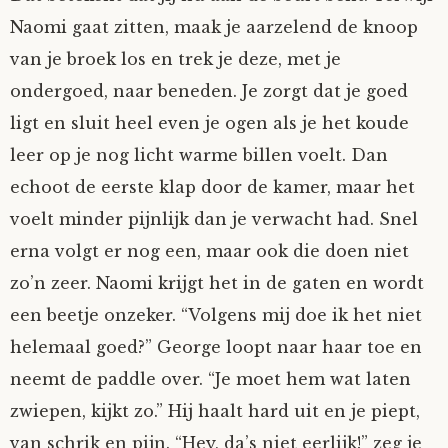
Naomi gaat zitten, maak je aarzelend de knoop
Tom Mathys
van je broek los en trek je deze, met je
Vorrion
ondergoed, naar beneden. Je zorgt dat je goed
ligt en sluit heel even je ogen als je het koude
Vrolijke Dondersteen
leer op je nog licht warme billen voelt. Dan
echoot de eerste klap door de kamer, maar het
Zofianina
voelt minder pijnlijk dan je verwacht had. Snel
erna volgt er nog een, maar ook die doen niet
zo’n zeer. Naomi krijgt het in de gaten en wordt
een beetje onzeker. “Volgens mij doe ik het niet
helemaal goed?” George loopt naar haar toe en
neemt de paddle over. “Je moet hem wat laten
zwiepen, kijkt zo.” Hij haalt hard uit en je piept,
van schrik en pijn. “Hey, da’s niet eerlijk!” zeg je