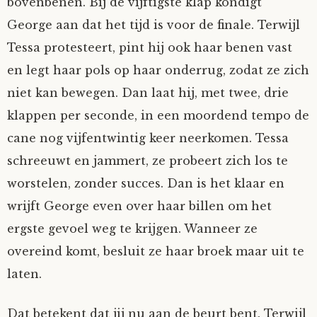
bovenbenen. Bij de vijftigste klap kondigt
Nyncke
George aan dat het tijd is voor de finale. Terwijl
Tessa protesteert, pint hij ook haar benen vast
Rozemarijn
en legt haar pols op haar onderrug, zodat ze zich
niet kan bewegen. Dan laat hij, met twee, drie
SirTeddy
klappen per seconde, in een moordend tempo de
cane nog vijfentwintig keer neerkomen. Tessa
Spelican
schreeuwt en jammert, ze probeert zich los te
Stefan
worstelen, zonder succes. Dan is het klaar en
wrijft George even over haar billen om het
Sunniva
ergste gevoel weg te krijgen. Wanneer ze
overeind komt, besluit ze haar broek maar uit te
Switch
laten.
Tim-
Dat betekent dat jij nu aan de beurt bent. Terwijl