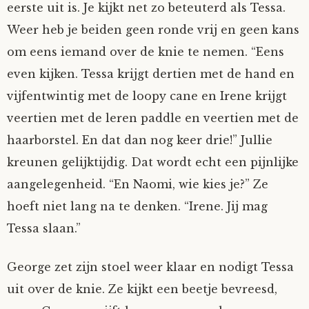
eerste uit is. Je kijkt net zo beteuterd als Tessa.
Mijn Account
Op ontdekkingsreis
Instrumenten
Algae
Verhalen van de HD-site
Weer heb je beiden geen ronde vrij en geen kans
om eens iemand over de knie te nemen. “Eens
Posities
aube
Verhalen van Anne en Bill
even kijken. Tessa krijgt dertien met de hand en
vijfentwintig met de loopy cane en Irene krijgt
Spelletjes
Ben Hands-on
Anne
Interactieve verhalen
veertien met de leren paddle en veertien met de
Bill-A-Cook
Bill
haarborstel. En dat dan nog keer drie!” Jullie
kreunen gelijktijdig. Dat wordt echt een pijnlijke
Björn
aangelegenheid. “En Naomi, wie kies je?” Ze
hoeft niet lang na te denken. “Irene. Jij mag
Clarity
Tessa slaan.”
Diderod
George zet zijn stoel weer klaar en nodigt Tessa
uit over de knie. Ze kijkt een beetje bevreesd,
Faith