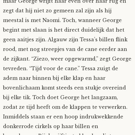
maar George wrijft haar even over haar rug en
Fioontje
zegt dat hij niet zo gemeen zal zijn als hij
meestal is met Naomi. Toch, wanneer George
Gralin
begint met slaan is het direct duidelijk dat het
geen aaitjes zijn. Algauw zijn Tessa’s billen flink
Henricus
rood, met nog streepjes van de cane eerder aan
de zijkant. “Ziezo, weer opgewarmd,” zegt George
Jack
tevreden. “Tijd voor de cane.” Tessa zuigt de
Johanna
adem naar binnen bij elke klap en haar
bovenlichaam komt steeds een stukje overeind
Juliette Stark
bij elke tik. Toch doet George het langzaam,
zodat ze tijd heeft om de klappen te verwerken.
Kersje
Inmiddels staan er een hoop indrukwekkende
donkerrode cirkels op haar billen en
Lani