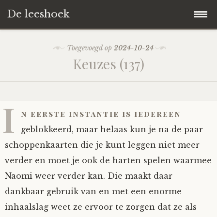
De leeshoek
Skip
Hoofdpagina
Toegevoegd op
2024-10-24
to
Keuzes (137)
content
De Leeshoek
De Boekenkast
Wat is De Leeshoek
I
n eerste instantie is iedereen
HD-Archief
Wie zijn we?
De hele kast
geblokkeerd, maar helaas kun je na de paar
schoppenkaarten die je kunt leggen niet meer
Verhalen
Het Biechthokje
Adventskalenders
Het hele archief
verder en moet je ook de harten spelen waarmee
Naomi weer verder kan. Die maakt daar
Polls
Nieuw op de site
Alternatieve straffen
Hoe geef je?
Alle verhalen
dankbaar gebruik van en met een enorme
Averechts
Woordenboek
Instrumenten
Hoe krijg je?
Verhalen van De Leeshoek
inhaalslag weet ze ervoor te zorgen dat ze als