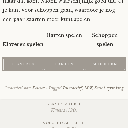
maar dat komt Naomi waarschijnlijk goed uit. Of
Tom Mathys
je kunt voor schoppen gaan, waardoor je nog
een paar kaarten meer kunt spelen.
Vorrion
Harten spelen
Schoppen
Vrolijke Dondersteen
Klaveren spelen
spelen
Zofianina
Onderdeel van
Keuzes
Tagged
Interactief
,
M/F
,
Serial
,
spanking
Post
VORIG ARTIKEL
Keuzes (130)
VOLGEND ARTIKEL