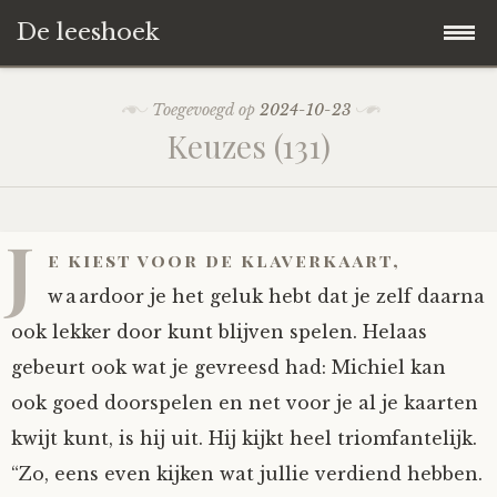
De leeshoek
Skip
Hoofdpagina
Toegevoegd op
2024-10-23
to
Keuzes (131)
content
De Leeshoek
De Boekenkast
Wat is De Leeshoek
J
e kiest voor de klaverkaart,
HD-Archief
Wie zijn we?
De hele kast
waardoor je het geluk hebt dat je zelf daarna
ook lekker door kunt blijven spelen. Helaas
Verhalen
Het Biechthokje
Adventskalenders
Het hele archief
gebeurt ook wat je gevreesd had: Michiel kan
ook goed doorspelen en net voor je al je kaarten
Polls
Nieuw op de site
Alternatieve straffen
Hoe geef je?
Alle verhalen
kwijt kunt, is hij uit. Hij kijkt heel triomfantelijk.
Averechts
Woordenboek
Instrumenten
Hoe krijg je?
Verhalen van De Leeshoek
“Zo, eens even kijken wat jullie verdiend hebben.