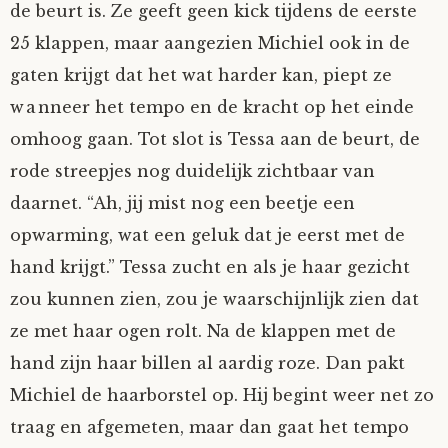
de beurt is. Ze geeft geen kick tijdens de eerste
Fioontje
25 klappen, maar aangezien Michiel ook in de
gaten krijgt dat het wat harder kan, piept ze
Gralin
wanneer het tempo en de kracht op het einde
omhoog gaan. Tot slot is Tessa aan de beurt, de
Henricus
rode streepjes nog duidelijk zichtbaar van
Jack
daarnet. “Ah, jij mist nog een beetje een
opwarming, wat een geluk dat je eerst met de
Johanna
hand krijgt.” Tessa zucht en als je haar gezicht
zou kunnen zien, zou je waarschijnlijk zien dat
Juliette Stark
ze met haar ogen rolt. Na de klappen met de
hand zijn haar billen al aardig roze. Dan pakt
Kersje
Michiel de haarborstel op. Hij begint weer net zo
Lani
traag en afgemeten, maar dan gaat het tempo