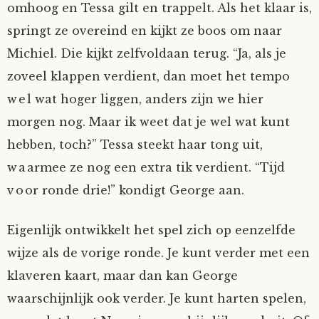
omhoog en Tessa gilt en trappelt. Als het klaar is,
Nyncke
springt ze overeind en kijkt ze boos om naar
Michiel. Die kijkt zelfvoldaan terug. “Ja, als je
Rozemarijn
zoveel klappen verdient, dan moet het tempo
wel wat hoger liggen, anders zijn we hier
SirTeddy
morgen nog. Maar ik weet dat je wel wat kunt
Spelican
hebben, toch?” Tessa steekt haar tong uit,
waarmee ze nog een extra tik verdient. “Tijd
Stefan
voor ronde drie!” kondigt George aan.
Sunniva
Eigenlijk ontwikkelt het spel zich op eenzelfde
wijze als de vorige ronde. Je kunt verder met een
Switch
klaveren kaart, maar dan kan George
waarschijnlijk ook verder. Je kunt harten spelen,
Tim-