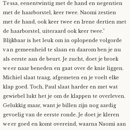
Tessa, eenentwintig met de hand en negentien
Mijn Account
Op ontdekkingsreis
Instrumenten
Algae
Verhalen van de HD-site
met de haarborstel, keer twee. Naomi zestien
met de hand, ook keer twee en Irene dertien met
Posities
aube
Verhalen van Anne en Bill
de haarborstel, uiteraard ook keer twee.”
Blijkbaar is het leuk om in oplopende volgorde
Spelletjes
Ben Hands-on
Anne
Interactieve verhalen
van gemeenheid te slaan en daarom ben je nu
Bill-A-Cook
Bill
als eerste aan de beurt. Je zucht, doet je broek
weer naar beneden en gaat over de knie liggen.
Björn
Michiel slaat traag, afgemeten en je voelt elke
klap goed. Toch, Paul slaat harder en met wat
Clarity
gewiebel lukt het je om de klappen te overleven.
Gelukkig maar, want je billen zijn nog aardig
Diderod
gevoelig van de eerste ronde. Je doet je kleren
Faith
weer goed en komt overeind, waarna Naomi aan