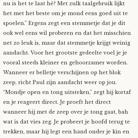
nu is het te laat hè? Met zulk taalgebruik lijkt
Fioontje
het met het beste om je mond eens goed uit te
spoelen.” Ergens zegt een stemmetje dat je dit
Gralin
ook wel eens wil proberen en dat het misschien
net zo leuk is, maar dat stemmetje krijgt weinig
Henricus
aandacht. Voor het grootste gedeelte voel je je
Jack
vooral steeds kleiner en gehoorzamer worden.
Wanneer er belletje verschijnen op het blok
Johanna
zeep, richt Paul zijn aandacht weer op jou.
“Mondje open en tong uitsteken,” zegt hij kortaf
Juliette Stark
en je reageert direct. Je proeft het direct
wanneer hij met de zeep over je tong gaat, bah
Kersje
wat is dat vies zeg. Je probeert je hoofd terug te
Lani
trekken, maar hij legt een hand onder je kin en