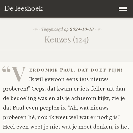
De leeshoek
Skip
Hoofdpagina
Toegevoegd op
2024-10-18
to
Keuzes (124)
content
De Leeshoek
De Boekenkast
Wat is De Leeshoek
“V
erdomme Paul, dat doet pijn!
HD-Archief
Wie zijn we?
De hele kast
Ik wil gewoon eens iets nieuws
proberen!” Oeps, dat kwam er iets feller uit dan
Verhalen
Het Biechthokje
Adventskalenders
Het hele archief
de bedoeling was en als je achterom kijkt, zie je
dat Paul even perplex is. “Ah, wat nieuws
Polls
Nieuw op de site
Alternatieve straffen
Hoe geef je?
Alle verhalen
proberen hè, nou ik weet wel wat er nodig is.”
Averechts
Woordenboek
Instrumenten
Hoe krijg je?
Verhalen van De Leeshoek
Heel even weet je niet wat je moet denken, is het