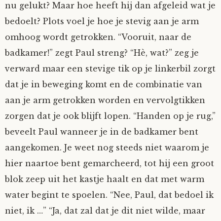
nu gelukt? Maar hoe heeft hij dan afgeleid wat je
Mijn Account
Op ontdekkingsreis
Instrumenten
Algae
Verhalen van de HD-site
bedoelt? Plots voel je hoe je stevig aan je arm
omhoog wordt getrokken. “Vooruit, naar de
Posities
aube
Verhalen van Anne en Bill
badkamer!” zegt Paul streng? “Hè, wat?” zeg je
verward maar een stevige tik op je linkerbil zorgt
Spelletjes
Ben Hands-on
Anne
Interactieve verhalen
dat je in beweging komt en de combinatie van
Bill-A-Cook
Bill
aan je arm getrokken worden en vervolgtikken
zorgen dat je ook blijft lopen. “Handen op je rug,”
Björn
beveelt Paul wanneer je in de badkamer bent
aangekomen. Je weet nog steeds niet waarom je
Clarity
hier naartoe bent gemarcheerd, tot hij een groot
blok zeep uit het kastje haalt en dat met warm
Diderod
water begint te spoelen. “Nee, Paul, dat bedoel ik
Faith
niet, ik …” “Ja, dat zal dat je dit niet wilde, maar