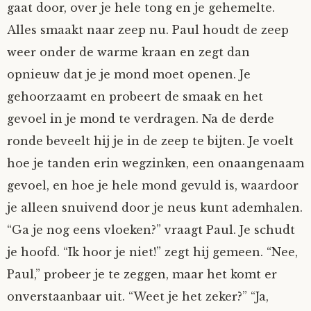
gaat door, over je hele tong en je gehemelte.
Nyncke
Alles smaakt naar zeep nu. Paul houdt de zeep
weer onder de warme kraan en zegt dan
Rozemarijn
opnieuw dat je je mond moet openen. Je
gehoorzaamt en probeert de smaak en het
SirTeddy
gevoel in je mond te verdragen. Na de derde
Spelican
ronde beveelt hij je in de zeep te bijten. Je voelt
hoe je tanden erin wegzinken, een onaangenaam
Stefan
gevoel, en hoe je hele mond gevuld is, waardoor
je alleen snuivend door je neus kunt ademhalen.
Sunniva
“Ga je nog eens vloeken?” vraagt Paul. Je schudt
je hoofd. “Ik hoor je niet!” zegt hij gemeen. “Nee,
Switch
Paul,” probeer je te zeggen, maar het komt er
Tim-
onverstaanbaar uit. “Weet je het zeker?” “Ja,