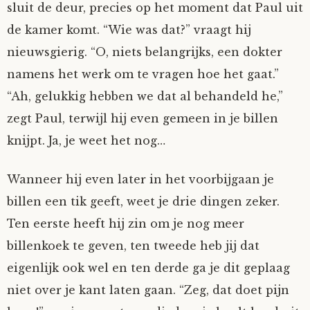
sluit de deur, precies op het moment dat Paul uit
Mijn Account
Op ontdekkingsreis
Instrumenten
Algae
Verhalen van de HD-site
de kamer komt. “Wie was dat?” vraagt hij
nieuwsgierig. “O, niets belangrijks, een dokter
Posities
aube
Verhalen van Anne en Bill
namens het werk om te vragen hoe het gaat.”
“Ah, gelukkig hebben we dat al behandeld he,”
Spelletjes
Ben Hands-on
Anne
Interactieve verhalen
zegt Paul, terwijl hij even gemeen in je billen
Bill-A-Cook
Bill
knijpt. Ja, je weet het nog…
Björn
Wanneer hij even later in het voorbijgaan je
billen een tik geeft, weet je drie dingen zeker.
Clarity
Ten eerste heeft hij zin om je nog meer
billenkoek te geven, ten tweede heb jij dat
Diderod
eigenlijk ook wel en ten derde ga je dit geplaag
niet over je kant laten gaan. “Zeg, dat doet pijn
Faith