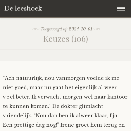
De leeshoek
Skip
Hoofdpagina
Toegevoegd op
2024-10-01
to
Keuzes (106)
content
De Leeshoek
De Boekenkast
Wat is De Leeshoek
HD-Archief
Wie zijn we?
De hele kast
“Ach natuurlijk, nou vanmorgen voelde ik me
niet goed, maar nu gaat het eigenlijk al weer
Verhalen
Het Biechthokje
Adventskalenders
Het hele archief
veel beter. Ik verwacht morgen wel naar kantoor
te kunnen komen.” De dokter glimlacht
Polls
Nieuw op de site
Alternatieve straffen
Hoe geef je?
Alle verhalen
vriendelijk. “Nou dan ben ik alweer klaar, fijn.
Averechts
Woordenboek
Instrumenten
Hoe krijg je?
Verhalen van De Leeshoek
Een prettige dag nog!” Irene groet hem terug en