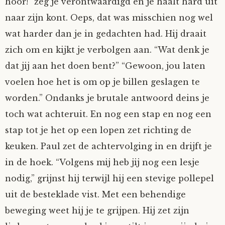
hoor!” zeg je verontwaardigd en je haalt hard uit
Fioontje
naar zijn kont. Oeps, dat was misschien nog wel
wat harder dan je in gedachten had. Hij draait
Gralin
zich om en kijkt je verbolgen aan. “Wat denk je
dat jij aan het doen bent?” “Gewoon, jou laten
Henricus
voelen hoe het is om op je billen geslagen te
worden.” Ondanks je brutale antwoord deins je
Jack
toch wat achteruit. En nog een stap en nog een
Johanna
stap tot je het op een lopen zet richting de
keuken. Paul zet de achtervolging in en drijft je
Juliette Stark
in de hoek. “Volgens mij heb jij nog een lesje
nodig,” grijnst hij terwijl hij een stevige pollepel
Kersje
uit de besteklade vist. Met een behendige
beweging weet hij je te grijpen. Hij zet zijn
Lani