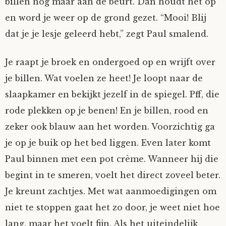
billen nog maar aan de beurt. Dan houdt het op
Tom Mathys
en word je weer op de grond gezet. “Mooi! Blij
dat je je lesje geleerd hebt,” zegt Paul smalend.
Vorrion
Je raapt je broek en ondergoed op en wrijft over
Vrolijke Dondersteen
je billen. Wat voelen ze heet! Je loopt naar de
slaapkamer en bekijkt jezelf in de spiegel. Pff, die
Zofianina
rode plekken op je benen! En je billen, rood en
zeker ook blauw aan het worden. Voorzichtig ga
je op je buik op het bed liggen. Even later komt
Paul binnen met een pot crème. Wanneer hij die
begint in te smeren, voelt het direct zoveel beter.
Je kreunt zachtjes. Met wat aanmoedigingen om
niet te stoppen gaat het zo door, je weet niet hoe
lang, maar het voelt fijn. Als het uiteindelijk