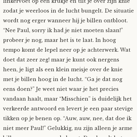
linkervoet op een krukje en tilt je over zijn knie
Nyncke
zodat je weerloos in de lucht bungelt. De situatie
wordt nog erger wanneer hij je billen ontbloot.
Rozemarijn
“Nee Paul, sorry ik had je niet moeten slaan!”
probeer je nog, maar het is te laat. In hoog
SirTeddy
tempo komt de lepel neer op je achterwerk. Wat
doet dat zeer zeg! maar je kunt ook nergens
Spelican
heen, je ligt als een klein meisje over de knie
Stefan
met je billen hoog in de lucht. “Ga je dat nog
eens doen?” Je weet niet waar je het precies
Sunniva
vandaan haalt, maar “Misschien” is duidelijk het
verkeerde antwoord en levert je een paar stevige
Switch
tikken op je benen op. “Auw, auw, nee, dat doe ik
niet meer Paul!” Gelukkig, nu zijn alleen je arme
Tim-