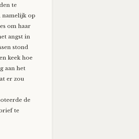
den te
d namelijk op
jes om haar
et angst in
essen stond
 en keek hoe
g aan het
at er zou
noteerde de
rief te