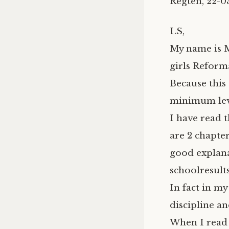
Regten, 22-0
LS,
My name is M
girls Reform
Because this
minimum level
I have read 
are 2 chapte
good explana
schoolresults.
In fact in my
discipline an
When I read 