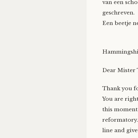
van een scho
geschreven.
Een beetje n
Hammingshir
Dear Mister 
Thank you fo
You are righ
this moment w
reformatory.
line and give