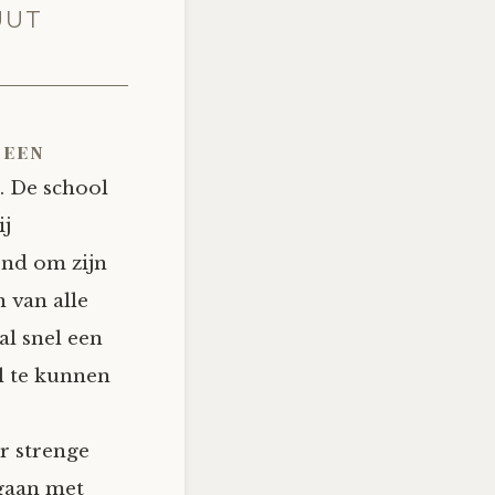
UUT
 een
. De school
ij
end om zijn
 van alle
al snel een
l te kunnen
r strenge
 gaan met