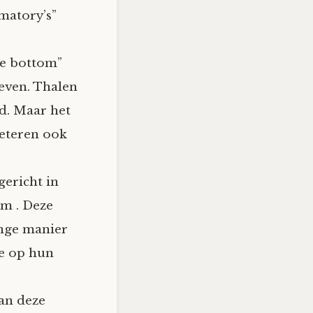
rmatory’s”
re bottom”
geven. Thalen
gd. Maar het
beteren ook
gericht in
am . Deze
enge manier
ie op hun
van deze