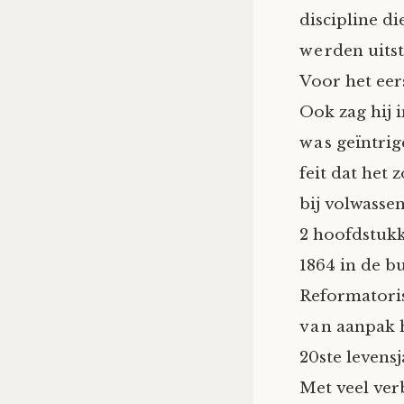
discipline d
werden uitst
Voor het eer
Ook zag hij 
was geïntrige
feit dat het
bij volwasse
2 hoofdstukk
1864 in de b
Reformatoris
van aanpak h
20ste levens
Met veel ver