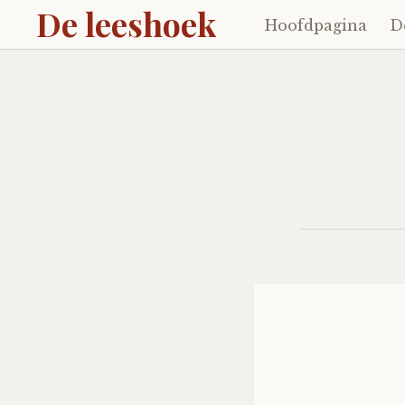
De leeshoek
Hoofdpagina
D
Skip
to
content