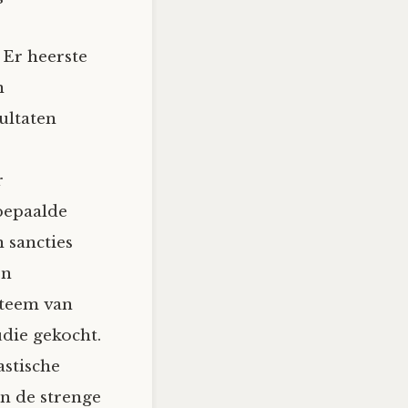
 Er heerste
n
ultaten
r
bepaalde
 sancties
jn
steem van
udie gekocht.
astische
en de strenge