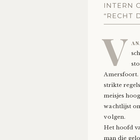
INTERN 
“RECHT 
V
an
sch
sto
Amersfoort. 
strikte rege
meisjes hoog
wachtlijst 
volgen.
Het hoofd va
man die gelo