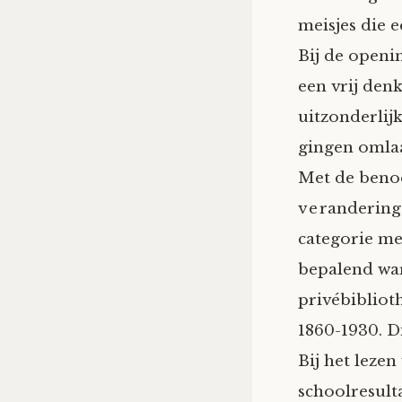
meisjes die 
Bij de openin
een vrij den
uitzonderlij
gingen omlaa
Met de beno
verandering 
categorie me
bepalend war
privébibliot
1860-1930. Di
Bij het lezen
schoolresult