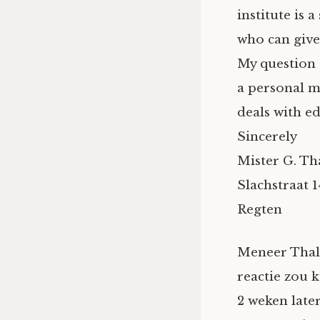
institute is 
who can give 
My question t
a personal m
deals with e
Sincerely
Mister G. Th
Slachstraat 1
Regten
Meneer Thale
reactie zou k
2 weken late