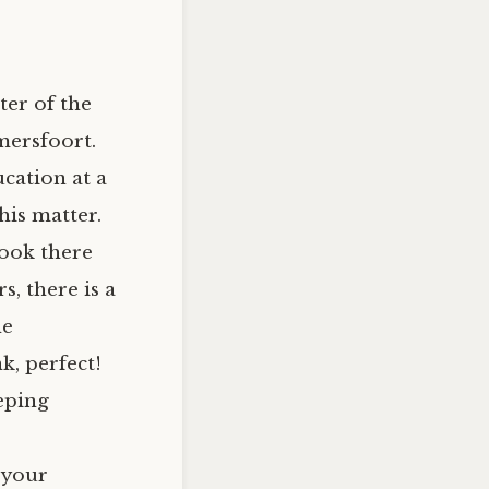
ter of the
mersfoort.
cation at a
his matter.
book there
, there is a
he
nk, perfect!
eeping
 your