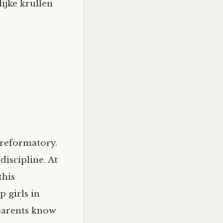
ijke krullen
 reformatory.
iscipline. At
this
 girls in
 parents know