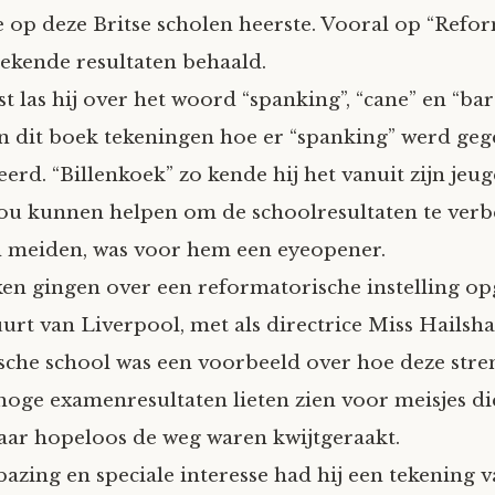
ie op deze Britse scholen heerste. Vooral op “Refo
ekende resultaten behaald.
st las hij over het woord “spanking”, “cane” en “ba
in dit boek tekeningen hoe er “spanking” werd ge
erd. “Billenkoek” zo kende hij het vanuit zijn jeu
 zou kunnen helpen om de schoolresultaten te ver
n meiden, was voor hem een eyeopener.
en gingen over een reformatorische instelling op
uurt van Liverpool, met als directrice Miss Hailsh
che school was een voorbeeld over hoe deze str
oge examenresultaten lieten zien voor meisjes d
jaar hopeloos de weg waren kwijtgeraakt.
bazing en speciale interesse had hij een tekening 