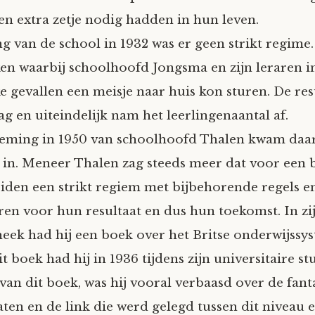
een extra zetje nodig hadden in hun leven.
g van de school in 1932 was er geen strikt regime.
ken waarbij schoolhoofd Jongsma en zijn leraren i
ke gevallen een meisje naar huis kon sturen. De res
g en uiteindelijk nam het leerlingenaantal af.
eming in 1950 van schoolhoofd Thalen kwam daa
in. Meneer Thalen zag steeds meer dat voor een 
iden een strikt regiem met bijbehorende regels en
en voor hun resultaat en dus hun toekomst. In zi
heek had hij een boek over het Britse onderwijssy
t boek had hij in 1936 tijdens zijn universitaire st
 van dit boek, was hij vooral verbaasd over de fant
aten en de link die werd gelegd tussen dit niveau 