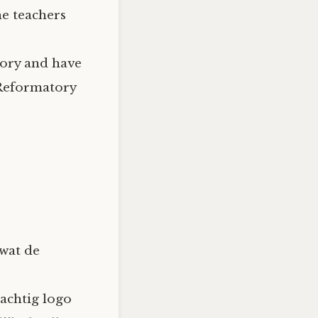
the teachers
atory and have
 Reformatory
 wat de
rachtig logo