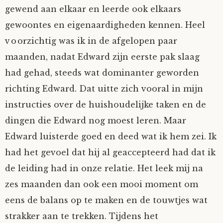
gewend aan elkaar en leerde ook elkaars
Mijn Account
Op ontdekkingsreis
Instrumenten
Algae
Verhalen van de HD-site
gewoontes en eigenaardigheden kennen. Heel
voorzichtig was ik in de afgelopen paar
Posities
aube
Verhalen van Anne en Bill
maanden, nadat Edward zijn eerste pak slaag
Spelletjes
Ben Hands-on
Anne
Interactieve verhalen
had gehad, steeds wat dominanter geworden
richting Edward. Dat uitte zich vooral in mijn
Bill-A-Cook
Bill
instructies over de huishoudelijke taken en de
dingen die Edward nog moest leren. Maar
Björn
Edward luisterde goed en deed wat ik hem zei. Ik
had het gevoel dat hij al geaccepteerd had dat ik
Clarity
de leiding had in onze relatie. Het leek mij na
Diderod
zes maanden dan ook een mooi moment om
eens de balans op te maken en de touwtjes wat
Faith
strakker aan te trekken. Tijdens het