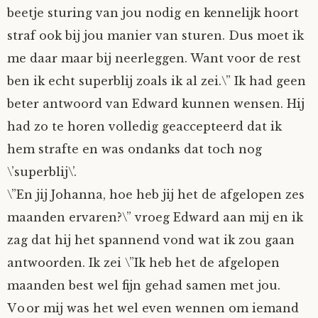
beetje sturing van jou nodig en kennelijk hoort
Nyncke
straf ook bij jou manier van sturen. Dus moet ik
me daar maar bij neerleggen. Want voor de rest
Rozemarijn
ben ik echt superblij zoals ik al zei.\” Ik had geen
SirTeddy
beter antwoord van Edward kunnen wensen. Hij
had zo te horen volledig geaccepteerd dat ik
Spelican
hem strafte en was ondanks dat toch nog
\’superblij\’.
Stefan
\”En jij Johanna, hoe heb jij het de afgelopen zes
maanden ervaren?\” vroeg Edward aan mij en ik
Sunniva
zag dat hij het spannend vond wat ik zou gaan
Switch
antwoorden. Ik zei \”Ik heb het de afgelopen
maanden best wel fijn gehad samen met jou.
Tim-
Voor mij was het wel even wennen om iemand