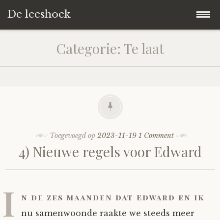
De leeshoek
Skip
Hoofdpagina
Categorie:
Te laat
to
content
De Leeshoek
De Boekenkast
Wat is De Leeshoek
HD-Archief
Wie zijn we?
De hele kast
Toegevoegd op
2023-11-19
1 Comment
4) Nieuwe regels voor Edward
Verhalen
Het Biechthokje
Adventskalenders
Het hele archief
Polls
Nieuw op de site
Alternatieve straffen
Hoe geef je?
Alle verhalen
I
n de zes maanden dat Edward en ik
Averechts
Woordenboek
Instrumenten
Hoe krijg je?
Verhalen van De Leeshoek
nu samenwoonde raakte we steeds meer