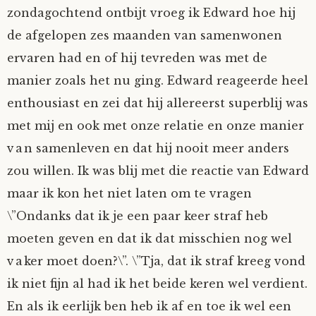
zondagochtend ontbijt vroeg ik Edward hoe hij
Fioontje
de afgelopen zes maanden van samenwonen
ervaren had en of hij tevreden was met de
Gralin
manier zoals het nu ging. Edward reageerde heel
Henricus
enthousiast en zei dat hij allereerst superblij was
met mij en ook met onze relatie en onze manier
Jack
van samenleven en dat hij nooit meer anders
zou willen. Ik was blij met die reactie van Edward
Johanna
maar ik kon het niet laten om te vragen
\”Ondanks dat ik je een paar keer straf heb
Juliette Stark
moeten geven en dat ik dat misschien nog wel
Kersje
vaker moet doen?\”. \”Tja, dat ik straf kreeg vond
ik niet fijn al had ik het beide keren wel verdient.
Lani
En als ik eerlijk ben heb ik af en toe ik wel een