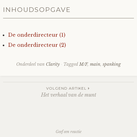
INHOUDSOPGAVE
Mijn Account
Op ontdekkingsreis
Instrumenten
Algae
Verhalen van de HD-site
Posities
aube
Verhalen van Anne en Bill
De onderdirecteur (1)
Spelletjes
Ben Hands-on
Anne
Interactieve verhalen
De onderdirecteur (2)
Bill-A-Cook
Bill
Onderdeel van
Clarity
Tagged
M/F
,
main
,
spanking
Björn
Post
VOLGEND ARTIKEL
Het verhaal van de munt
Clarity
navigation
Diderod
Faith
Geef een reactie