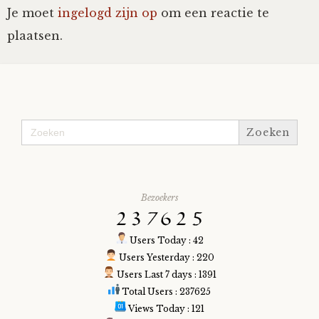
Je moet
ingelogd zijn op
om een reactie te
Fioontje
plaatsen.
Gralin
Henricus
Zoek
naar:
Jack
Johanna
Bezoekers
Juliette Stark
Users Today : 42
Users Yesterday : 220
Kersje
Users Last 7 days : 1391
Total Users : 237625
Lani
Views Today : 121