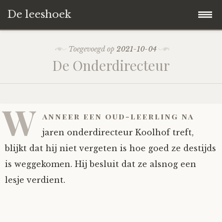
De leeshoek
Skip
Hoofdpagina
Toegevoegd op
2021-10-04
to
De Onderdirecteur
content
De Leeshoek
De Boekenkast
Wat is De Leeshoek
W
anneer een oud-leerling na
HD-Archief
Wie zijn we?
De hele kast
jaren onderdirecteur Koolhof treft,
blijkt dat hij niet vergeten is hoe goed ze destijds
Verhalen
Het Biechthokje
Adventskalenders
Het hele archief
is weggekomen. Hij besluit dat ze alsnog een
lesje verdient.
Polls
Nieuw op de site
Alternatieve straffen
Hoe geef je?
Alle verhalen
Averechts
Woordenboek
Instrumenten
Hoe krijg je?
Verhalen van De Leeshoek