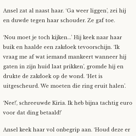
Fioontje
Ansel zat al naast haar. ‘Ga weer liggen’, zei hij
en duwde tegen haar schouder. Ze gaf toe.
Gralin
‘Nou moet je toch kijken…’ Hij keek naar haar
Henricus
buik en haalde een zakdoek tevoorschijn. ‘Ik
vraag me af wat iemand mankeert wanneer hij
Jack
gaten in zijn huid laat prikken’, gromde hij en
drukte de zakdoek op de wond. ‘Het is
Johanna
uitgescheurd. We moeten die ring eruit halen’.
Juliette Stark
‘Nee!’, schreeuwde Kiria. Ik heb bijna tachtig euro
Kersje
voor dat ding betaald!’
Lani
Ansel keek haar vol onbegrip aan. ‘Houd deze er