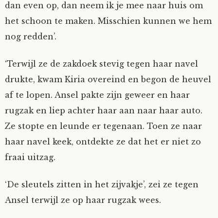
dan even op, dan neem ik je mee naar huis om
Nyncke
het schoon te maken. Misschien kunnen we hem
nog redden’.
Rozemarijn
‘Terwijl ze de zakdoek stevig tegen haar navel
SirTeddy
drukte, kwam Kiria overeind en begon de heuvel
af te lopen. Ansel pakte zijn geweer en haar
Spelican
rugzak en liep achter haar aan naar haar auto.
Stefan
Ze stopte en leunde er tegenaan. Toen ze naar
haar navel keek, ontdekte ze dat het er niet zo
Sunniva
fraai uitzag.
Switch
‘De sleutels zitten in het zijvakje’, zei ze tegen
Ansel terwijl ze op haar rugzak wees.
Tim-