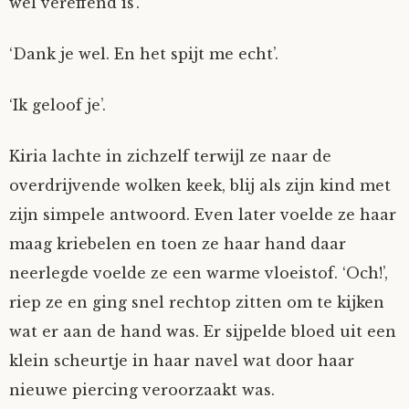
wel vereffend is’.
Mijn Account
Op ontdekkingsreis
Instrumenten
Algae
Verhalen van de HD-site
‘Dank je wel. En het spijt me echt’.
Posities
aube
Verhalen van Anne en Bill
‘Ik geloof je’.
Spelletjes
Ben Hands-on
Anne
Interactieve verhalen
Kiria lachte in zichzelf terwijl ze naar de
Bill-A-Cook
Bill
overdrijvende wolken keek, blij als zijn kind met
zijn simpele antwoord. Even later voelde ze haar
Björn
maag kriebelen en toen ze haar hand daar
neerlegde voelde ze een warme vloeistof. ‘Och!’,
Clarity
riep ze en ging snel rechtop zitten om te kijken
wat er aan de hand was. Er sijpelde bloed uit een
Diderod
klein scheurtje in haar navel wat door haar
Faith
nieuwe piercing veroorzaakt was.