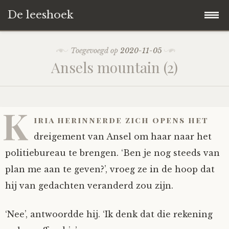
De leeshoek
Skip
Hoofdpagina
Toegevoegd op
2020-11-05
to
Ansels mountain (2)
content
De Leeshoek
De Boekenkast
Wat is De Leeshoek
K
iria herinnerde zich opens het
HD-Archief
Wie zijn we?
De hele kast
dreigement van Ansel om haar naar het
politiebureau te brengen. ‘Ben je nog steeds van
Verhalen
Het Biechthokje
Adventskalenders
Het hele archief
plan me aan te geven?’, vroeg ze in de hoop dat
hij van gedachten veranderd zou zijn.
Polls
Nieuw op de site
Alternatieve straffen
Hoe geef je?
Alle verhalen
‘Nee’, antwoordde hij. ‘Ik denk dat die rekening
Averechts
Woordenboek
Instrumenten
Hoe krijg je?
Verhalen van De Leeshoek