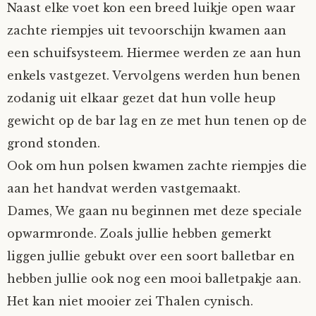
Naast elke voet kon een breed luikje open waar
Nyncke
zachte riempjes uit tevoorschijn kwamen aan
een schuifsysteem. Hiermee werden ze aan hun
Rozemarijn
enkels vastgezet. Vervolgens werden hun benen
zodanig uit elkaar gezet dat hun volle heup
SirTeddy
gewicht op de bar lag en ze met hun tenen op de
Spelican
grond stonden.
Ook om hun polsen kwamen zachte riempjes die
Stefan
aan het handvat werden vastgemaakt.
Dames, We gaan nu beginnen met deze speciale
Sunniva
opwarmronde. Zoals jullie hebben gemerkt
liggen jullie gebukt over een soort balletbar en
Switch
hebben jullie ook nog een mooi balletpakje aan.
Tim-
Het kan niet mooier zei Thalen cynisch.