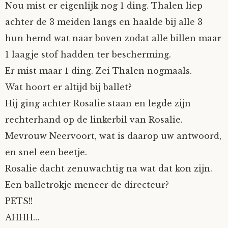
Nou mist er eigenlijk nog 1 ding. Thalen liep
Tom Mathys
achter de 3 meiden langs en haalde bij alle 3
hun hemd wat naar boven zodat alle billen maar
Vorrion
1 laagje stof hadden ter bescherming.
Er mist maar 1 ding. Zei Thalen nogmaals.
Vrolijke Dondersteen
Wat hoort er altijd bij ballet?
Zofianina
Hij ging achter Rosalie staan en legde zijn
rechterhand op de linkerbil van Rosalie.
Mevrouw Neervoort, wat is daarop uw antwoord,
en snel een beetje.
Rosalie dacht zenuwachtig na wat dat kon zijn.
Een balletrokje meneer de directeur?
PETS!!
AHHH…