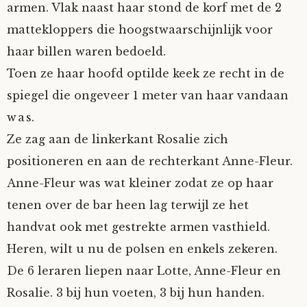
armen. Vlak naast haar stond de korf met de 2
Fioontje
mattekloppers die hoogstwaarschijnlijk voor
haar billen waren bedoeld.
Gralin
Toen ze haar hoofd optilde keek ze recht in de
spiegel die ongeveer 1 meter van haar vandaan
Henricus
was.
Jack
Ze zag aan de linkerkant Rosalie zich
positioneren en aan de rechterkant Anne-Fleur.
Johanna
Anne-Fleur was wat kleiner zodat ze op haar
tenen over de bar heen lag terwijl ze het
Juliette Stark
handvat ook met gestrekte armen vasthield.
Heren, wilt u nu de polsen en enkels zekeren.
Kersje
De 6 leraren liepen naar Lotte, Anne-Fleur en
Lani
Rosalie. 3 bij hun voeten, 3 bij hun handen.