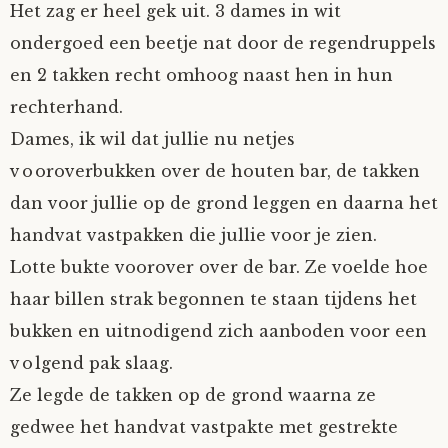
Het zag er heel gek uit. 3 dames in wit
Mijn Account
Op ontdekkingsreis
Instrumenten
Algae
Verhalen van de HD-site
ondergoed een beetje nat door de regendruppels
en 2 takken recht omhoog naast hen in hun
Posities
aube
Verhalen van Anne en Bill
rechterhand.
Dames, ik wil dat jullie nu netjes
Spelletjes
Ben Hands-on
Anne
Interactieve verhalen
vooroverbukken over de houten bar, de takken
Bill-A-Cook
Bill
dan voor jullie op de grond leggen en daarna het
handvat vastpakken die jullie voor je zien.
Björn
Lotte bukte voorover over de bar. Ze voelde hoe
haar billen strak begonnen te staan tijdens het
Clarity
bukken en uitnodigend zich aanboden voor een
volgend pak slaag.
Diderod
Ze legde de takken op de grond waarna ze
Faith
gedwee het handvat vastpakte met gestrekte