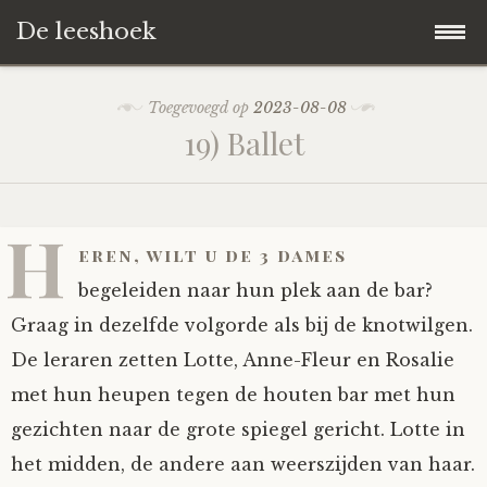
De leeshoek
Skip
Hoofdpagina
Toegevoegd op
2023-08-08
to
19) Ballet
content
De Leeshoek
De Boekenkast
Wat is De Leeshoek
H
eren, wilt u de 3 dames
HD-Archief
Wie zijn we?
De hele kast
begeleiden naar hun plek aan de bar?
Graag in dezelfde volgorde als bij de knotwilgen.
Verhalen
Het Biechthokje
Adventskalenders
Het hele archief
De leraren zetten Lotte, Anne-Fleur en Rosalie
met hun heupen tegen de houten bar met hun
Polls
Nieuw op de site
Alternatieve straffen
Hoe geef je?
Alle verhalen
gezichten naar de grote spiegel gericht. Lotte in
Averechts
Woordenboek
Instrumenten
Hoe krijg je?
Verhalen van De Leeshoek
het midden, de andere aan weerszijden van haar.