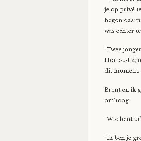
je op privé 
begon daarna
was echter t
“Twee jongem
Hoe oud zijn 
dit moment.
Brent en ik 
omhoog.
“Wie bent u?
“Ik ben je gr