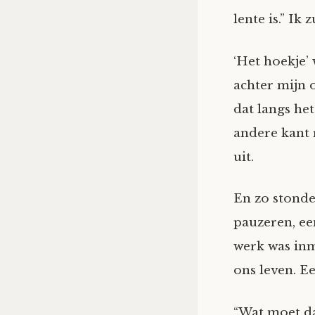
lente is.” Ik
‘Het hoekje’
achter mijn 
dat langs het
andere kant 
uit.
En zo stonde
pauzeren, ee
werk was inm
ons leven. E
“Wat moet da