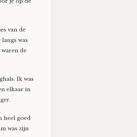
oor je op de
jes van de
 langs was
 waren de
ghals. Ik was
n elkaar in
ger.
n heel goed
um was zijn