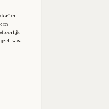
lor” in
 een
behoorlijk
jzelf was.