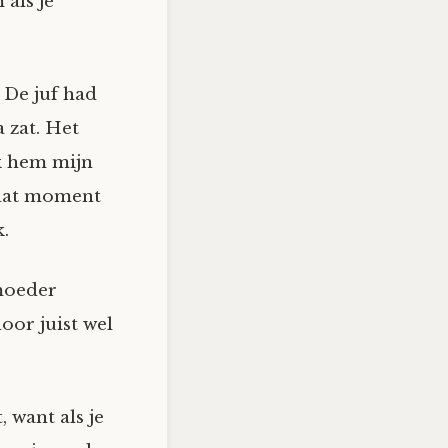
als je
 De juf had
 zat. Het
ik hem mijn
 dat moment
.
 moeder
oor juist wel
 want als je