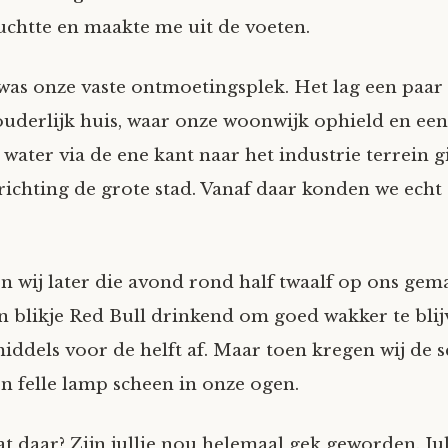
 zuchtte en maakte me uit de voeten.
 was onze vaste ontmoetingsplek. Het lag een paar 
ouderlijk huis, waar onze woonwijk ophield en een 
 water via de ene kant naar het industrie terrein g
richting de grote stad. Vanaf daar konden we echt 
n wij later die avond rond half twaalf op ons gema
n blikje Red Bull drinkend om goed wakker te blij
iddels voor de helft af. Maar toen kregen wij de s
en felle lamp scheen in onze ogen.
t daar? Zijn jullie nou helemaal gek geworden. Ju