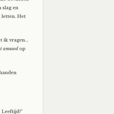
 slag en
letten. Het
t ik vragen…
t amused
op
 handen
 Leeftijd?”