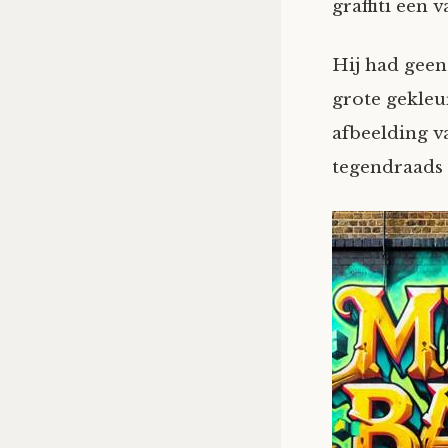
graffiti een 
Hij had geen
grote gekleur
afbeelding va
tegendraads w