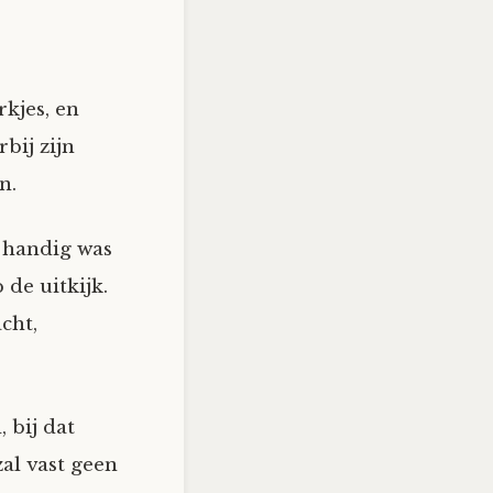
kjes, en
bij zijn
n.
 handig was
de uitkijk.
cht,
 bij dat
zal vast geen