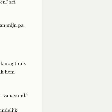
n,” zei
an mijn pa,
k nog thuis
 ik hem
ot vanavond.”
indelijk