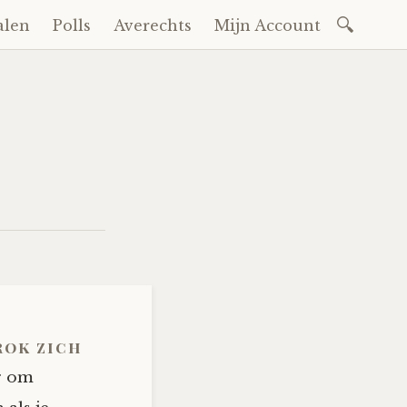
Zoeken
alen
Polls
Averechts
Mijn Account
naar:
rok zich
er om