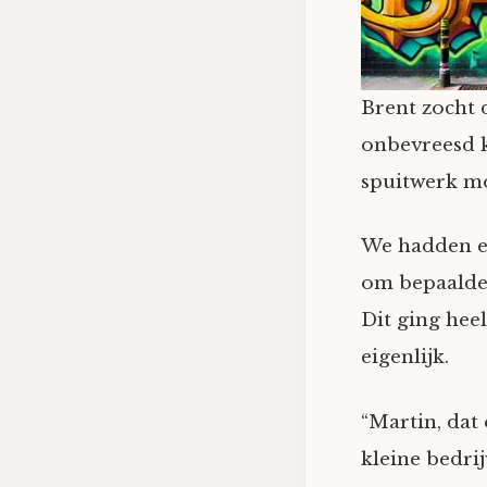
Brent zocht 
onbevreesd k
spuitwerk mo
We hadden ee
om bepaalde 
Dit ging heel
eigenlijk.
“Martin, dat 
kleine bedrij