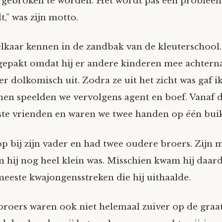
gebroken te worden. Het wordt pas een probleem 
,” was zijn motto.
lkaar kennen in de zandbak van de kleuterschool.
fgepakt omdat hij er andere kinderen mee achterna
 er dolkomisch uit. Zodra ze uit het zicht was gaf 
men speelden we vervolgens agent en boef. Vanaf
te vrienden en waren we twee handen op één buik
op bij zijn vader en had twee oudere broers. Zijn
n hij nog heel klein was. Misschien kwam hij daard
eeste kwajongensstreken die hij uithaalde.
broers waren ook niet helemaal zuiver op de graat,