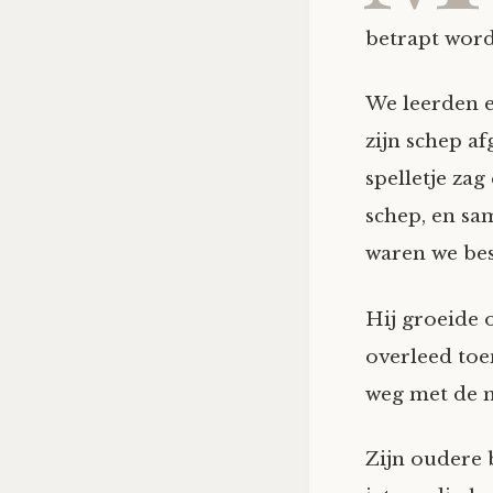
betrapt wordt
We leerden e
zijn schep a
spelletje zag
schep, en sa
waren we bes
Hij groeide 
overleed toe
weg met de m
Zijn oudere 