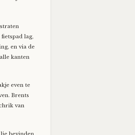
straten
fietspad lag,
ing, en via de
alle kanten
kje even te
ven. Brents
chrik van
llie bevinden