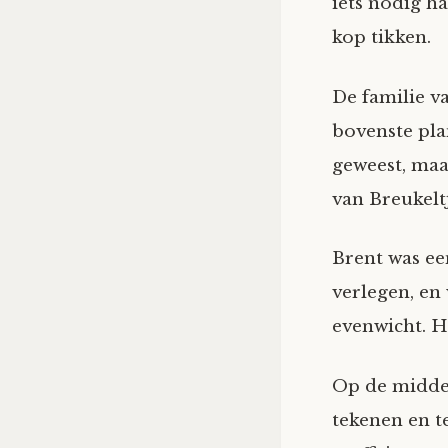
iets nodig ha
kop tikken.
De familie v
bovenste pla
geweest, ma
van Breukeltj
Brent was ee
verlegen, en
evenwicht. H
Op de middel
tekenen en te