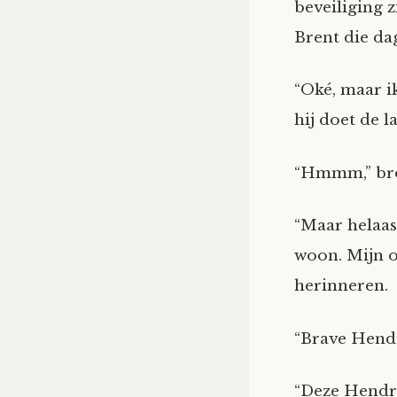
beveiliging 
Brent die dag
“Oké, maar i
hij doet de la
“Hmmm,” brom
“Maar helaas
woon. Mijn ou
herinneren.
“Brave Hendri
“Deze Hendri