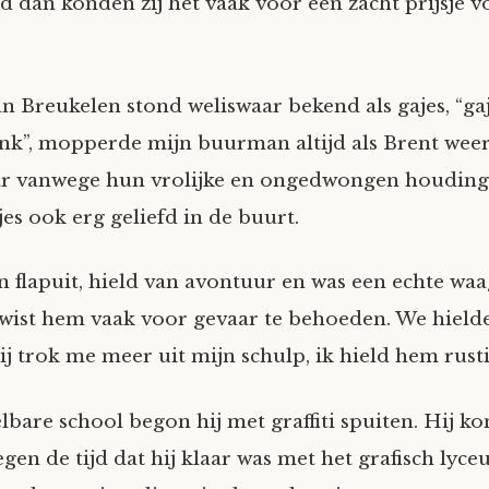
d dan konden zij het vaak voor een zacht prijsje v
an Breukelen stond weliswaar bekend als gajes, “ga
nk”, mopperde mijn buurman altijd als Brent weer
ar vanwege hun vrolijke en ongedwongen houding
es ook erg geliefd in de buurt.
n flapuit, hield van avontuur en was een echte waa
 wist hem vaak voor gevaar te behoeden. We hielde
ij trok me meer uit mijn schulp, ik hield hem rusti
bare school begon hij met graffiti spuiten. Hij ko
gen de tijd dat hij klaar was met het grafisch lyce