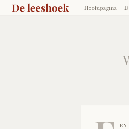
De leeshoek
Hoofdpagina
D
Skip
to
content
W
en