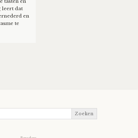
e tasten en
 leert dat
vernederd en
gasme te