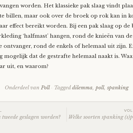
vangen worden. Het klassieke pak slaag vindt plaa
te billen, maar ook over de broek op rok kan in ko
aar effect bereikt worden. Bij een pak slaag op de 
kleding ‘halfmast’ hangen, rond de knieën van de
 ontvanger, rond de enkels of helemaal uit zijn. E
g mogelijk dat de gestrafte helemaal naakt is. Waa
r uit, en waarom?
Onderdeel van
Poll
Tagged
dilemma
,
poll
,
spanking
L
VOL
als tweede geslagen worden?
Welke soorten spanking (s)
ation