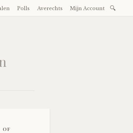
Zoeken
alen
Polls
Averechts
Mijn Account
naar:
an
n of