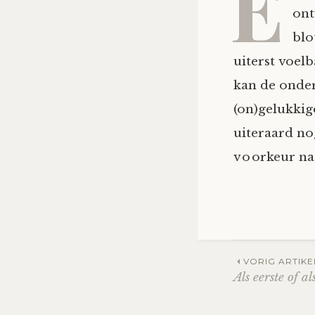
E
ont
blo
uiterst voelb
kan de onder
(on)gelukkige
uiteraard no
voorkeur naa
Post
VORIG ARTIKE
Als eerste of 
navig