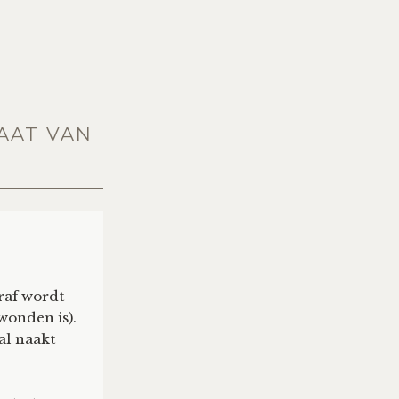
TAAT VAN
traf wordt
wonden is).
al naakt