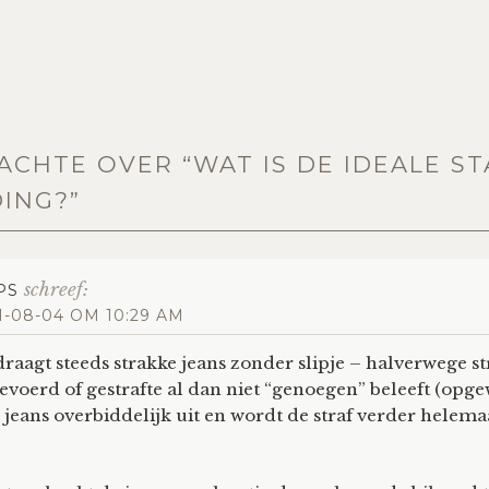
ACHTE OVER “
WAT IS DE IDEALE S
ING?
”
schreef:
PS
1-08-04 OM 10:29 AM
draagt steeds strakke jeans zonder slipje – halverwege s
evoerd of gestrafte al dan niet “genoegen” beleeft (opge
e jeans overbiddelijk uit en wordt de straf verder helema