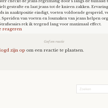
er checkt de jeans regelmatig door s langs de bilnaad t
ielt gestrafte en laat jeans tot de knieen zakken. Ervaring
eds in naaktpositie eindigt, voeten voldoende gespreid, 
Spreiden van voeten en losmaken van jeans helpen or
rafsessies rek ik tergend lang voor maximaal effect.
e reageren
Geef een reactie
logd zijn op
om een reactie te plaatsen.
Zoek
naar: