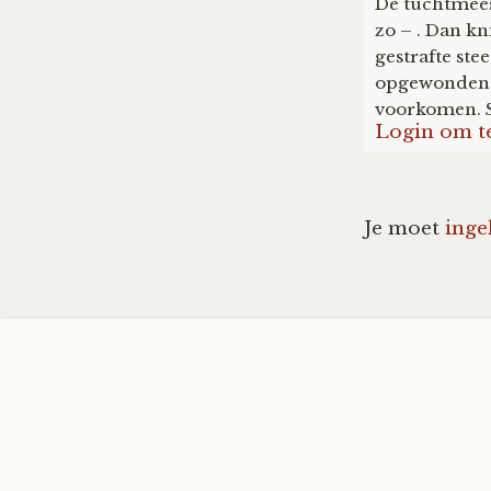
De tuchtmeest
zo – . Dan kn
gestrafte ste
opgewonden. 
voorkomen. St
Login om t
Je moet
inge