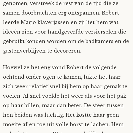
genomen, verstreek de rest van de tijd die ze
Mijn Account
Op ontdekkingsreis
Instrumenten
Algae
Verhalen van de HD-site
samen doorbrachten erg ontspannen. Robert
leerde Marjo klaverjassen en zij liet hem wat
Posities
aube
Verhalen van Anne en Bill
ideeën zien voor handgeverfde versierselen die
gebruikt konden worden om de badkamers en de
Spelletjes
Ben Hands-on
Anne
Interactieve verhalen
gastenverblijven te decoreren.
Bill-A-Cook
Bill
Hoewel ze het eng vond Robert de volgende
Björn
ochtend onder ogen te komen, lukte het haar
zich weer relatief snel bij hem op haar gemak te
Clarity
voelen. Al snel voelde het weer als voor het pak
op haar billen, maar dan beter. De sfeer tussen
Diderod
hen beiden was luchtig. Het kostte haar geen
moeite af en toe uit volle borst te lachen. Hem
Faith