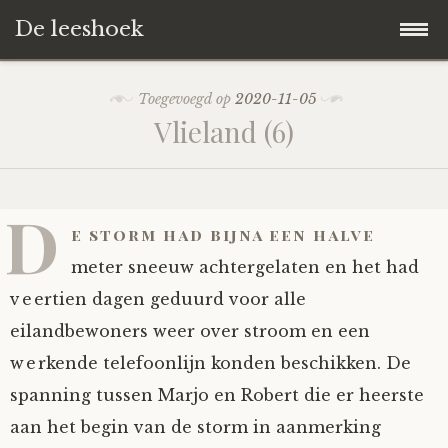
De leeshoek
Skip
Hoofdpagina
Toegevoegd op
2020-11-05
to
Vlieland (6)
content
De Leeshoek
De Boekenkast
Wat is De Leeshoek
D
e storm had bijna een halve
HD-Archief
Wie zijn we?
De hele kast
meter sneeuw achtergelaten en het had
veertien dagen geduurd voor alle
Verhalen
Het Biechthokje
Adventskalenders
Het hele archief
eilandbewoners weer over stroom en een
werkende telefoonlijn konden beschikken. De
Polls
Nieuw op de site
Alternatieve straffen
Hoe geef je?
Alle verhalen
spanning tussen Marjo en Robert die er heerste
Averechts
Woordenboek
Instrumenten
Hoe krijg je?
Verhalen van De Leeshoek
aan het begin van de storm in aanmerking