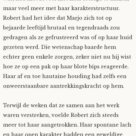
maar veel meer met haar karakterstructuur.
Tom Mathys
Robert had het idee dat Marjo zich tot op
Vorrion
bejaarde leeftijd brutaal en tegendraads zou
gedragen als ze gefrustreerd was of op haar huid
Vrolijke Dondersteen
gezeten werd. Die wetenschap baarde hem
echter geen enkele zorgen, zeker niet nu hij wist
Zofianina
hoe ze op een pak op haar blote bips reageerde.
Haar af en toe hautaine houding had zelfs een
onweerstaanbare aantrekkingskracht op hem.
Terwijl de weken dat ze samen aan het werk
waren verstreken, voelde Robert zich steeds
meer tot haar aangetrokken. Haar spontane lach
en haar open karakter hadden een geweldige