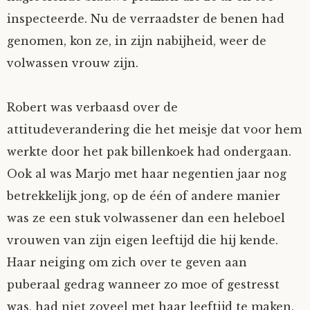
inspecteerde. Nu de verraadster de benen had
Nyncke
genomen, kon ze, in zijn nabijheid, weer de
Rozemarijn
volwassen vrouw zijn.
SirTeddy
Robert was verbaasd over de
attitudeverandering die het meisje dat voor hem
Spelican
werkte door het pak billenkoek had ondergaan.
Ook al was Marjo met haar negentien jaar nog
Stefan
betrekkelijk jong, op de één of andere manier
Sunniva
was ze een stuk volwassener dan een heleboel
vrouwen van zijn eigen leeftijd die hij kende.
Switch
Haar neiging om zich over te geven aan
puberaal gedrag wanneer zo moe of gestresst
Tim-
was, had niet zoveel met haar leeftijd te maken,