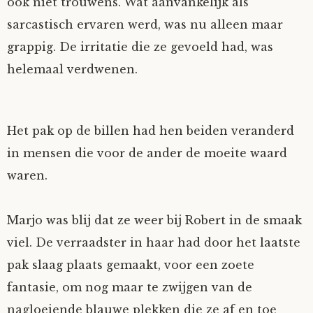
ook niet trouwens. Wat aanvankelijk als
Fioontje
sarcastisch ervaren werd, was nu alleen maar
grappig. De irritatie die ze gevoeld had, was
Gralin
helemaal verdwenen.
Henricus
Het pak op de billen had hen beiden veranderd
Jack
in mensen die voor de ander de moeite waard
waren.
Johanna
Juliette Stark
Marjo was blij dat ze weer bij Robert in de smaak
viel. De verraadster in haar had door het laatste
Kersje
pak slaag plaats gemaakt, voor een zoete
fantasie, om nog maar te zwijgen van de
Lani
nagloeiende blauwe plekken die ze af en toe