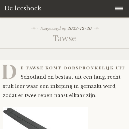
De leeshoek
Skip
Hoofdpagina
Toegevoegd op
2022-12-20
to
Tawse
content
De Leeshoek
De Boekenkast
Wat is De Leeshoek
D
e tawse komt oorspronkelijk uit
HD-Archief
Wie zijn we?
De hele kast
Schotland en bestaat uit een lang, recht
stuk leer waar een inkeping in gemaakt werd,
Verhalen
Het Biechthokje
Adventskalenders
Het hele archief
zodat er twee repen naast elkaar zijn.
Polls
Nieuw op de site
Alternatieve straffen
Hoe geef je?
Alle verhalen
Averechts
Woordenboek
Instrumenten
Hoe krijg je?
Verhalen van De Leeshoek