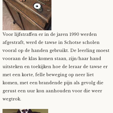
Fioontje
Gralin
Voor lijfstraffen er in de jaren 1990 werden
Henricus
afgestraft, werd de tawse in Schotse scholen
vooral op de handen gebruikt. De leerling moest
Jack
vooraan de klas komen staan, zijn/haar hand
Johanna
uitsteken en toekijken hoe de leraar de tawse er
met een korte, felle beweging op neer liet
Juliette Stark
komen, met een brandende pijn als gevolg die
gerust een uur kon aanhouden voor die weer
Kersje
wegtrok.
Lani