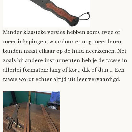
Mijn Account
Op ontdekkingsreis
Instrumenten
Algae
Verhalen van de HD-site
Posities
aube
Verhalen van Anne en Bill
Minder klassieke versies hebben soms twee of
meer inkepingen, waardoor er nog meer leren
Spelletjes
Ben Hands-on
Anne
Interactieve verhalen
banden naast elkaar op de huid neerkomen. Net
Bill-A-Cook
Bill
zoals bij andere instrumenten heb je de tawse in
allerlei formaten: lang of kort, dik of dun … Een
Björn
tawse wordt echter altijd uit leer vervaardigd.
Clarity
Diderod
Faith