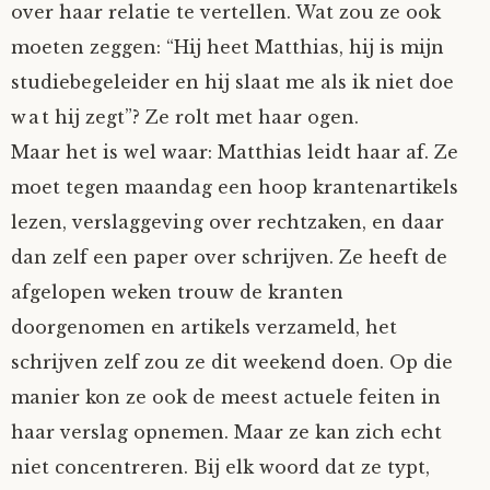
over haar relatie te vertellen. Wat zou ze ook
Mijn Account
Op ontdekkingsreis
Instrumenten
Algae
Verhalen van de HD-site
moeten zeggen: “Hij heet Matthias, hij is mijn
studiebegeleider en hij slaat me als ik niet doe
Posities
aube
Verhalen van Anne en Bill
wat hij zegt”? Ze rolt met haar ogen.
Maar het is wel waar: Matthias leidt haar af. Ze
Spelletjes
Ben Hands-on
Anne
Interactieve verhalen
moet tegen maandag een hoop krantenartikels
Bill-A-Cook
Bill
lezen, verslaggeving over rechtzaken, en daar
dan zelf een paper over schrijven. Ze heeft de
Björn
afgelopen weken trouw de kranten
doorgenomen en artikels verzameld, het
Clarity
schrijven zelf zou ze dit weekend doen. Op die
manier kon ze ook de meest actuele feiten in
Diderod
haar verslag opnemen. Maar ze kan zich echt
Faith
niet concentreren. Bij elk woord dat ze typt,