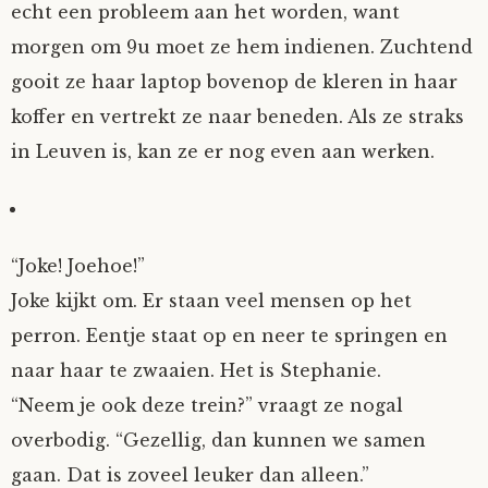
echt een probleem aan het worden, want
Nyncke
morgen om 9u moet ze hem indienen. Zuchtend
gooit ze haar laptop bovenop de kleren in haar
Rozemarijn
koffer en vertrekt ze naar beneden. Als ze straks
in Leuven is, kan ze er nog even aan werken.
SirTeddy
Spelican
“Joke! Joehoe!”
Stefan
Joke kijkt om. Er staan veel mensen op het
perron. Eentje staat op en neer te springen en
Sunniva
naar haar te zwaaien. Het is Stephanie.
Switch
“Neem je ook deze trein?” vraagt ze nogal
overbodig. “Gezellig, dan kunnen we samen
Tim-
gaan. Dat is zoveel leuker dan alleen.”