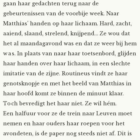
gaan haar gedachten terug naar de
Fioontje
gebeurtenissen van de voorbije week. Naar
Matthias’ handen op haar lichaam. Hard, zacht,
Gralin
aaiend, slaand, strelend, knijpend… Ze wou dat
het al maandagavond was en dat ze weer bij hem
Henricus
was. In plaats van naar haar toetsenbord, glijden
Jack
haar handen over haar lichaam, in een slechte
imitatie van de zijne. Routineus vindt ze haar
Johanna
genotsknopje en met het beeld van Matthias in
haar hoofd komt ze binnen de minuut klaar.
Juliette Stark
Toch bevredigt het haar niet. Ze wil hém.
Een halfuur voor ze de trein naar Leuven moet
Kersje
nemen en haar ouders haar roepen voor het
Lani
avondeten, is de paper nog steeds niet af. Dit is