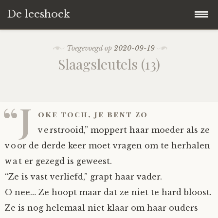
De leeshoek
Skip
Hoofdpagina
Toegevoegd op
2020-09-19
to
Slaagsleutels (13)
content
De Leeshoek
De Boekenkast
Wat is De Leeshoek
“J
oke toch, je bent zo
HD-Archief
Wie zijn we?
De hele kast
verstrooid,” moppert haar moeder als ze
voor de derde keer moet vragen om te herhalen
Verhalen
Het Biechthokje
Adventskalenders
Het hele archief
wat er gezegd is geweest.
“Ze is vast verliefd,” grapt haar vader.
Polls
Nieuw op de site
Alternatieve straffen
Hoe geef je?
Alle verhalen
O nee… Ze hoopt maar dat ze niet te hard bloost.
Averechts
Woordenboek
Instrumenten
Hoe krijg je?
Verhalen van De Leeshoek
Ze is nog helemaal niet klaar om haar ouders