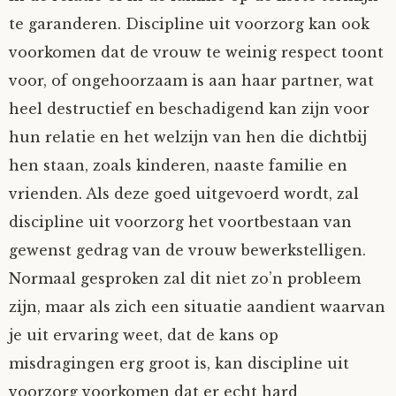
te garanderen. Discipline uit voorzorg kan ook
Nyncke
voorkomen dat de vrouw te weinig respect toont
Rozemarijn
voor, of ongehoorzaam is aan haar partner, wat
heel destructief en beschadigend kan zijn voor
SirTeddy
hun relatie en het welzijn van hen die dichtbij
hen staan, zoals kinderen, naaste familie en
Spelican
vrienden. Als deze goed uitgevoerd wordt, zal
discipline uit voorzorg het voortbestaan van
Stefan
gewenst gedrag van de vrouw bewerkstelligen.
Sunniva
Normaal gesproken zal dit niet zo’n probleem
zijn, maar als zich een situatie aandient waarvan
Switch
je uit ervaring weet, dat de kans op
misdragingen erg groot is, kan discipline uit
Tim-
voorzorg voorkomen dat er echt hard