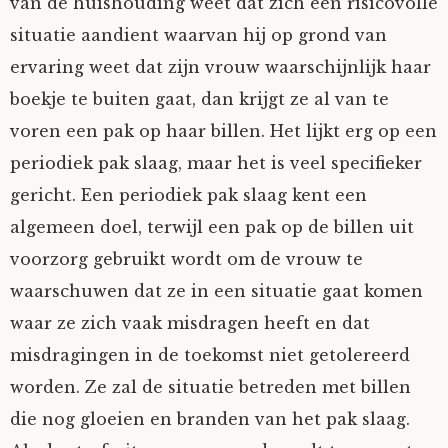
van de huishouding weet dat zich een risicovolle
Mijn Account
Op ontdekkingsreis
Instrumenten
Algae
Verhalen van de HD-site
situatie aandient waarvan hij op grond van
ervaring weet dat zijn vrouw waarschijnlijk haar
Posities
aube
Verhalen van Anne en Bill
boekje te buiten gaat, dan krijgt ze al van te
voren een pak op haar billen. Het lijkt erg op een
Spelletjes
Ben Hands-on
Anne
Interactieve verhalen
periodiek pak slaag, maar het is veel specifieker
gericht. Een periodiek pak slaag kent een
Bill-A-Cook
Bill
algemeen doel, terwijl een pak op de billen uit
Björn
voorzorg gebruikt wordt om de vrouw te
waarschuwen dat ze in een situatie gaat komen
Clarity
waar ze zich vaak misdragen heeft en dat
misdragingen in de toekomst niet getolereerd
Diderod
worden. Ze zal de situatie betreden met billen
die nog gloeien en branden van het pak slaag.
Faith