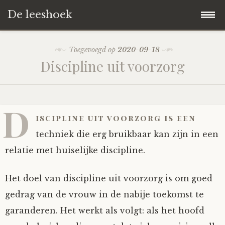
De leeshoek
Skip
Hoofdpagina
Toegevoegd op
2020-09-18
to
Discipline uit voorzorg
content
De Leeshoek
De Boekenkast
Wat is De Leeshoek
D
iscipline uit voorzorg is een
HD-Archief
Wie zijn we?
De hele kast
techniek die erg bruikbaar kan zijn in een
relatie met huiselijke discipline.
Verhalen
Het Biechthokje
Adventskalenders
Het hele archief
Het doel van discipline uit voorzorg is om goed
Polls
Nieuw op de site
Alternatieve straffen
Hoe geef je?
Alle verhalen
gedrag van de vrouw in de nabije toekomst te
garanderen. Het werkt als volgt: als het hoofd
Averechts
Woordenboek
Instrumenten
Hoe krijg je?
Verhalen van De Leeshoek