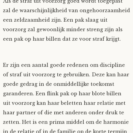
Als de straf uit voorzorg goed wordt toegepast
Fioontje
zal de waarschijnlijkheid van ongehoorzaamheid
een zeldzaamheid zijn. Een pak slaag uit
Gralin
voorzorg zal gewoonlijk minder streng zijn als
een pak op haar billen dat ze voor straf krijgt.
Henricus
Jack
Er zijn een aantal goede redenen om discipline
of straf uit voorzorg te gebruiken. Deze kan haar
Johanna
goede gedrag in de onmiddellijke toekomst
Juliette Stark
garanderen. Een flink pak op haar blote billen
uit voorzorg kan haar beletten haar relatie met
Kersje
haar partner of die met anderen onder druk te
zetten. Het is een prima middel om de harmonie
Lani
in de relatie of in de familie op de korte termijn