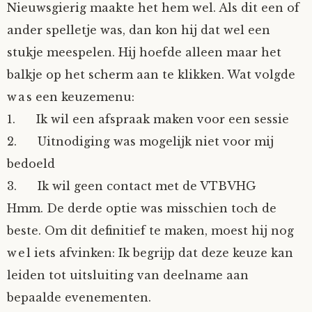
Nieuwsgierig maakte het hem wel. Als dit een of
Fioontje
ander spelletje was, dan kon hij dat wel een
stukje meespelen. Hij hoefde alleen maar het
Gralin
balkje op het scherm aan te klikken. Wat volgde
was een keuzemenu:
Henricus
1. Ik wil een afspraak maken voor een sessie
Jack
2. Uitnodiging was mogelijk niet voor mij
bedoeld
Johanna
3. Ik wil geen contact met de VTBVHG
Hmm. De derde optie was misschien toch de
Juliette Stark
beste. Om dit definitief te maken, moest hij nog
wel iets afvinken: Ik begrijp dat deze keuze kan
Kersje
leiden tot uitsluiting van deelname aan
Lani
bepaalde evenementen.