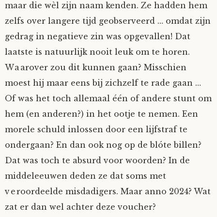
maar die wèl zijn naam kenden. Ze hadden hem
Mijn Account
Op ontdekkingsreis
Instrumenten
Algae
Verhalen van de HD-site
zelfs over langere tijd geobserveerd … omdat zijn
gedrag in negatieve zin was opgevallen! Dat
Posities
aube
Verhalen van Anne en Bill
laatste is natuurlijk nooit leuk om te horen.
Waarover zou dit kunnen gaan? Misschien
Spelletjes
Ben Hands-on
Anne
Interactieve verhalen
moest hij maar eens bij zichzelf te rade gaan …
Bill-A-Cook
Bill
Of was het toch allemaal één of andere stunt om
hem (en anderen?) in het ootje te nemen. Een
Björn
morele schuld inlossen door een lijfstraf te
ondergaan? En dan ook nog op de blóte billen?
Clarity
Dat was toch te absurd voor woorden? In de
middeleeuwen deden ze dat soms met
Diderod
veroordeelde misdadigers. Maar anno 2024? Wat
Faith
zat er dan wel achter deze voucher?