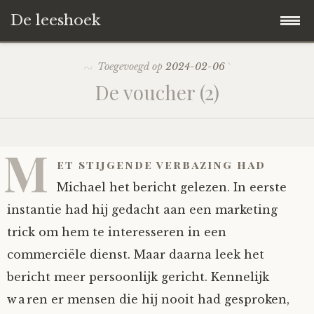
De leeshoek
Skip
Hoofdpagina
Toegevoegd op
2024-02-06
to
De voucher (2)
content
De Leeshoek
De Boekenkast
Wat is De Leeshoek
M
et stijgende verbazing had
HD-Archief
Wie zijn we?
De hele kast
Michael het bericht gelezen. In eerste
instantie had hij gedacht aan een marketing
Verhalen
Het Biechthokje
Adventskalenders
Het hele archief
trick om hem te interesseren in een
commerciële dienst. Maar daarna leek het
Polls
Nieuw op de site
Alternatieve straffen
Hoe geef je?
Alle verhalen
bericht meer persoonlijk gericht. Kennelijk
Averechts
Woordenboek
Instrumenten
Hoe krijg je?
Verhalen van De Leeshoek
waren er mensen die hij nooit had gesproken,