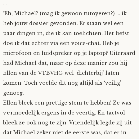
…
Tom Mathys
‘Eh, Michael? (mag ik gewoon tutoyeren?) … ik
heb jouw dossier gevonden. Er staan wel een
Vorrion
paar dingen in, die ik kan toelichten. Het liefst
doe ik dat echter via een voice-chat. Heb je
Vrolijke Dondersteen
microfoon en luidspreker op je laptop? Uiteraard
Zofianina
had Michael dat, maar op deze manier zou hij
Ellen van de VTBVHG wel ‘dichterbij’ laten
komen. Toch voelde dit nog altijd als ‘veilig’
genoeg.
Ellen bleek een prettige stem te hebben! Ze was
vermoedelijk ergens in de veertig. En tactvol
bleek ze ook nog te zijn. Vriendelijk legde zij uit
dat Michael zeker niet de eerste was, dat er in