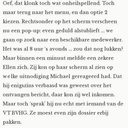
Oef, dat klonk toch wat onheilspellend. Toch
Nyncke
maar terug naar het menu, en dan optie 2
kiezen. Rechtsonder op het scherm verscheen
Rozemarijn
nu een pop-up: even geduld alstublieft … we
gaan op zoek naar een beschikbare medewerker.
SirTeddy
Het was al 8 uur ‘s avonds … zou dat nog lukken?
Spelican
Maar binnen een minuut meldde een zekere
Ellen zich. Zij kon op haar scherm al zien op
Stefan
welke uitnodiging Michael gereageerd had. Dat
hij enigszins verbaasd was geweest over het
Sunniva
ontvangen bericht, daar kon zij wel inkomen.
Maar toch ‘sprak’ hij nu echt met iemand van de
Switch
VTBVHG. Ze moest even zijn dossier erbij
Tim-
pakken.