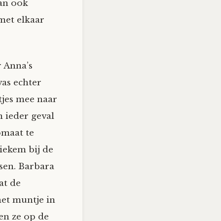
dan ook
met elkaar
 Anna’s
was echter
tjes mee naar
n ieder geval
maat te
iekem bij de
sen. Barbara
at de
het muntje in
en ze op de