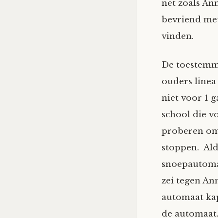
net zoals An
bevriend met
vinden.
De toestemm
ouders linea
niet voor 1 
school die v
proberen om
stoppen. Ald
snoepautoma
zei tegen Ann
automaat kap
de automaat.