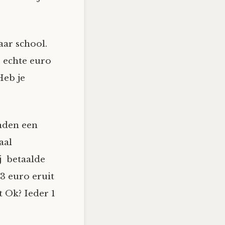
ar school.
 echte euro
Heb je
anden een
aal
j betaalde
 3 euro eruit
 Ok? Ieder 1