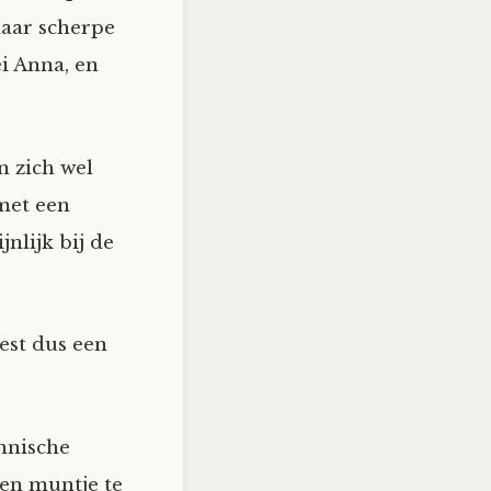
maar scherpe
i Anna, en
n zich wel
met een
nlijk bij de
est dus een
hnische
en muntje te