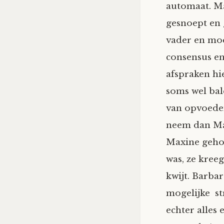
automaat. Ma
gesnoept en 
vader en mo
consensus en
afspraken hi
soms wel bal
van opvoeden
neem dan Max
Maxine gehoo
was, ze kree
kwijt. Barba
mogelijke st
echter alles