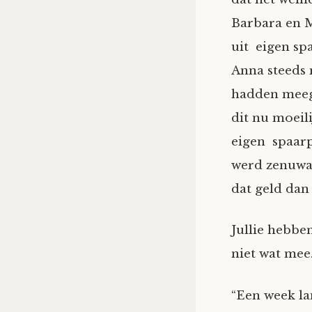
Barbara en M
uit eigen sp
Anna steeds 
hadden meeg
dit nu moeili
eigen spaarp
werd zenuwac
dat geld dan
Jullie hebbe
niet wat mee
“Een week la