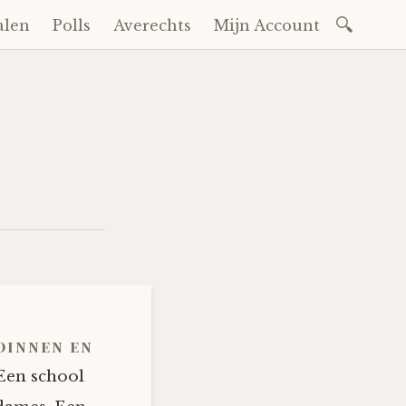
Zoeken
alen
Polls
Averechts
Mijn Account
naar:
ndinnen en
 Een school