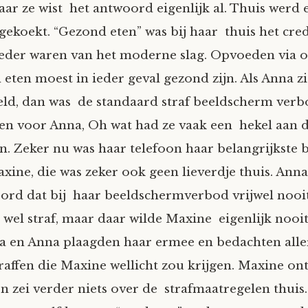
ar ze wist het antwoord eigenlijk al. Thuis werd
gekoekt. “Gezond eten” was bij haar thuis het cre
eder waren van het moderne slag. Opvoeden via 
 eten moest in ieder geval gezond zijn. Als Anna zi
eld, dan was de standaard straf beeldscherm verb
en voor Anna, Oh wat had ze vaak een hekel aan 
. Zeker nu was haar telefoon haar belangrijkste b
ine, die was zeker ook geen lieverdje thuis. Ann
rd dat bij haar beeldschermverbod vrijwel nooi
g wel straf, maar daar wilde Maxine eigenlijk nooit
ra en Anna plaagden haar ermee en bedachten alle
raffen die Maxine wellicht zou krijgen. Maxine on
 en zei verder niets over de strafmaatregelen thuis