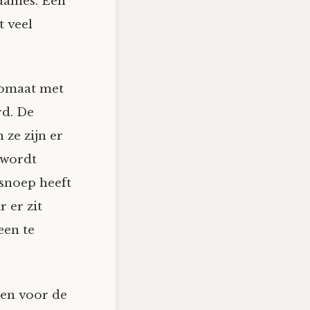
dames. Een
 veel
tomaat met
rd. De
ze zijn er
 wordt
snoep heeft
 er zit
een te
men voor de