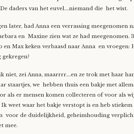
 De daders van het euvel….niemand die het wist.
en later, had Anna een verrassing meegenomen na
Barbara en Maxine zien wat ze had meegenomen. 3
b en Max keken verbaasd naar Anna en vroegen: 
g gekregen?
ik niet, zei Anna, maarrrr….en ze trok met haar h
aar staartjes, we hebben thuis een bakje met allem
r als er mensen komen collecteren of voor als wi
 Ik weet waar het bakje verstopt is en heb stiekem
n voor de duidelijkheid, geheimhouding verplicht
et mee.