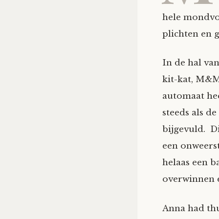
hele mondvo
plichten en 
In de hal va
kit-kat, M&M
automaat hee
steeds als d
bijgevuld. D
een onweerst
helaas een ba
overwinnen 
Anna had thu