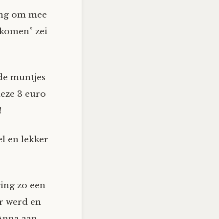
ang om mee
 komen” zei
nde muntjes
deze 3 euro
s!
l en lekker
ing zo een
er werd en
 Anna aan