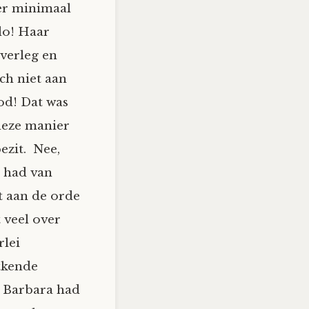
 er minimaal
do! Haar
overleg en
ch niet aan
od! Dat was
deze manier
ezit. Nee,
a had van
t aan de orde
 veel over
rlei
tkende
. Barbara had