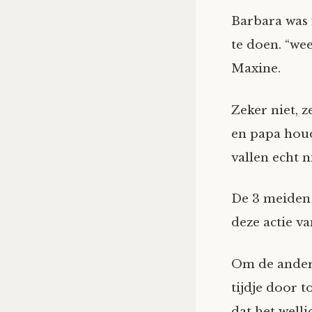
Barbara was
te doen. “we
Maxine.
Zeker niet, z
en papa houdt
vallen echt 
De 3 meiden 
deze actie v
Om de andere
tijdje door 
dat het well