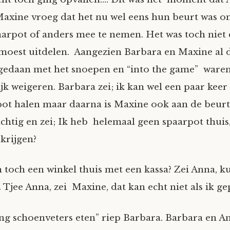
axine vroeg dat het nu wel eens hun beurt was o
aarpot of anders mee te nemen. Het was toch niet e
moest uitdelen. Aangezien Barbara en Maxine al di
edaan met het snoepen en “into the game” waren
jk weigeren. Barbara zei; ik kan wel een paar keer
ot halen maar daarna is Maxine ook aan de beurt
htig en zei; Ik heb helemaal geen spaarpot thuis
 krijgen?
n toch een winkel thuis met een kassa? Zei Anna, k
. Tjee Anna, zei Maxine, dat kan echt niet als ik 
ng schoenveters eten” riep Barbara. Barbara en A