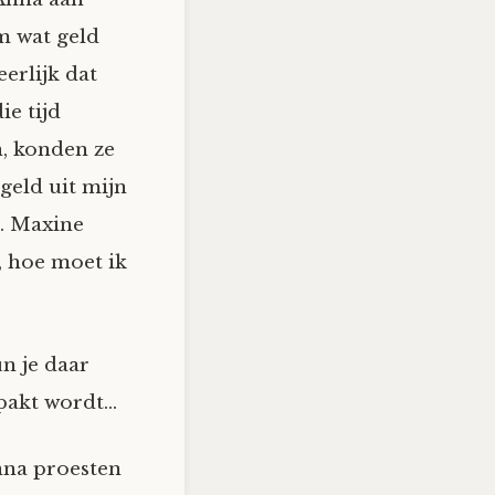
m wat geld
erlijk dat
e tijd
, konden ze
 geld uit mijn
. Maxine
, hoe moet ik
un je daar
gepakt wordt…
nna proesten