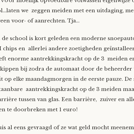
voor moeilijk opvoedbare volwassen eigenwijze 
l…laten we zeggen meiden met een uitdaging, met
geen voor- of aanrechten. Tja…
n de school is kort geleden een moderne snoepau
 chips en allerlei andere zoetigheden geïnstallee
ft enorme aantrekkingskracht op de 3 meiden en 
e kippen bij zodra de automaat door de beheerder
it op elke maandagmorgen in de eerste pauze. De 
aanbare aantrekkingskracht op de 3 meiden maar
rrière tussen van glas. Een barrière, zuiver en all
en te doorbreken met 1 euro!
is al eens gevraagd of ze wat geld mocht meene