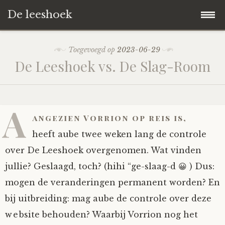
De leeshoek
Skip
Hoofdpagina
Toegevoegd op
2023-06-29
to
De Leeshoek vs. De Slag-Room
content
De Leeshoek
De Boekenkast
Wat is De Leeshoek
A
angezien Vorrion op reis is,
HD-Archief
Wie zijn we?
De hele kast
heeft aube twee weken lang de controle
over De Leeshoek overgenomen. Wat vinden
Verhalen
Het Biechthokje
Adventskalenders
Het hele archief
jullie? Geslaagd, toch? (hihi “ge-slaag-d 😀 ) Dus:
mogen de veranderingen permanent worden? En
Polls
Nieuw op de site
Alternatieve straffen
Hoe geef je?
Alle verhalen
bij uitbreiding: mag aube de controle over deze
Averechts
Woordenboek
Instrumenten
Hoe krijg je?
Verhalen van De Leeshoek
website behouden? Waarbij Vorrion nog het