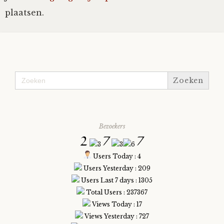
plaatsen.
Fioontje
Gralin
Henricus
Zoek
naar:
Jack
Bezoekers
Johanna
Juliette Stark
Users Today : 4
Users Yesterday : 209
Users Last 7 days : 1305
Kersje
Total Users : 237367
Views Today : 17
Lani
Views Yesterday : 727