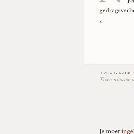
jo
gedragsverbe
z
Post
VORIG ARTIKE
Twee nieuwe d
navig
Je moet
inge