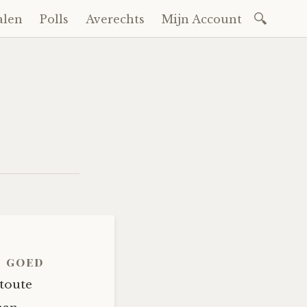
Zoeken
alen
Polls
Averechts
Mijn Account
naar:
n goed
stoute