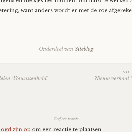
ngens en meisjes het moment om hard te werken 
tering, want anders wordt er met de roe afgereken
Onderdeel van
Siteblog
L
VOL
elen ‘Volwassenheid’
Nieuw verhaal ‘
ation
Geef een reactie
logd zijn op
om een reactie te plaatsen.