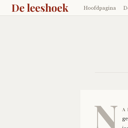
De leeshoek
Hoofdpagina
D
Skip
to
content
N
a
ge