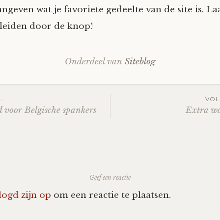
angeven wat je favoriete gedeelte van de site is. Laa
fleiden door de knop!
Onderdeel van
Siteblog
L
VOL
 voor Belgische spankers
Extra w
ation
Geef een reactie
logd zijn op
om een reactie te plaatsen.