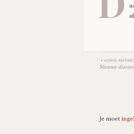
D
a
a
Post
VORIG ARTIKE
Nieuwe discord
navig
Je moet
inge