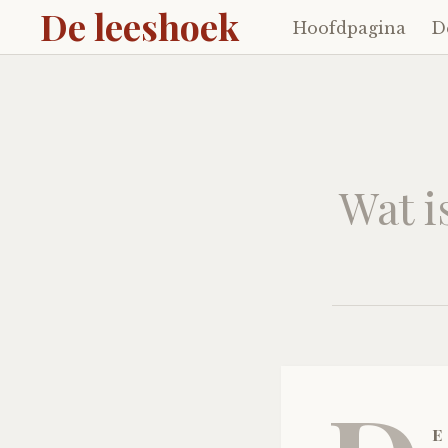
De leeshoek
Hoofdpagina
D
Skip
to
content
Wat i
e