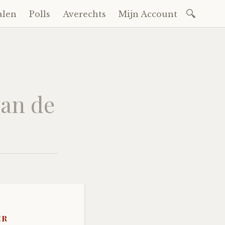
Zoeken
alen
Polls
Averechts
Mijn Account
naar:
van de
er