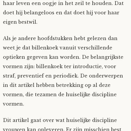
haar leven een oogje in het zeil te houden. Dat
Mijn Account
Op ontdekkingsreis
Instrumenten
Algae
Verhalen van de HD-site
doet hij belangeloos en dat doet hij voor haar
eigen bestwil.
Posities
aube
Verhalen van Anne en Bill
Als je andere hoofdstukken hebt gelezen dan
Spelletjes
Ben Hands-on
Anne
Interactieve verhalen
weet je dat billenkoek vanuit verschillende
optieken gegeven kan worden. De belangrijkste
Bill-A-Cook
Bill
vormen zijn: billenkoek ter introductie, voor
Björn
straf, preventief en periodiek. De onderwerpen
in dit artikel hebben betrekking op al deze
Clarity
vormen, die tezamen de huiselijke discipline
vormen.
Diderod
Dit artikel gaat over wat huiselijke discipline
Faith
vrouwen kan opleveren. Er zijn misschien best