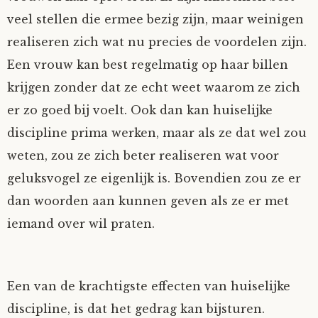
veel stellen die ermee bezig zijn, maar weinigen
Fioontje
realiseren zich wat nu precies de voordelen zijn.
Gralin
Een vrouw kan best regelmatig op haar billen
krijgen zonder dat ze echt weet waarom ze zich
Henricus
er zo goed bij voelt. Ook dan kan huiselijke
discipline prima werken, maar als ze dat wel zou
Jack
weten, zou ze zich beter realiseren wat voor
geluksvogel ze eigenlijk is. Bovendien zou ze er
Johanna
dan woorden aan kunnen geven als ze er met
Juliette Stark
iemand over wil praten.
Kersje
Een van de krachtigste effecten van huiselijke
Lani
discipline, is dat het gedrag kan bijsturen.