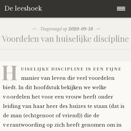
De leeshoek
Skip
Hoofdpagina
Toegevoegd op
2020-09-18
to
Voordelen van huiselijke discipline
content
De Leeshoek
De Boekenkast
Wat is De Leeshoek
H
uiselijke discipline is een fijne
HD-Archief
Wie zijn we?
De hele kast
manier van leven die veel voordelen
biedt. In dit hoofdstuk bekijken we welke
Verhalen
Het Biechthokje
Adventskalenders
Het hele archief
voordelen het voor een vrouw heeft onder
leiding van haar heer des huizes te staan (dat is
Polls
Nieuw op de site
Alternatieve straffen
Hoe geef je?
Alle verhalen
de man (echtgenoot of vriend)) die de
Averechts
Woordenboek
Instrumenten
Hoe krijg je?
Verhalen van De Leeshoek
verantwoording op zich heeft genomen om in