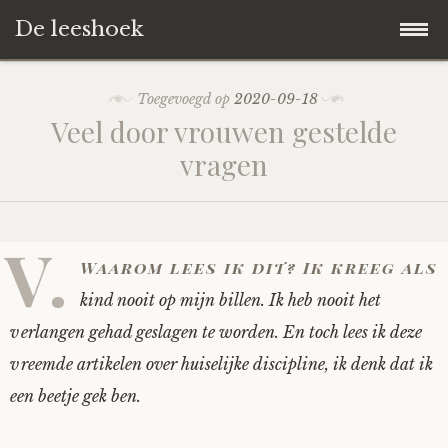
De leeshoek
Skip
Hoofdpagina
Toegevoegd op
2020-09-18
to
Veel door vrouwen gestelde
content
De Leeshoek
vragen
De Boekenkast
Wat is De Leeshoek
V.
HD-Archief
Wie zijn we?
De hele kast
Waarom lees ik dit? Ik kreeg als
kind nooit op mijn billen. Ik heb nooit het
Verhalen
Het Biechthokje
Adventskalenders
Het hele archief
verlangen gehad geslagen te worden. En toch lees ik deze
vreemde artikelen over huiselijke discipline, ik denk dat ik
Polls
Nieuw op de site
Alternatieve straffen
Hoe geef je?
Alle verhalen
een beetje gek ben.
Averechts
Woordenboek
Instrumenten
Hoe krijg je?
Verhalen van De Leeshoek