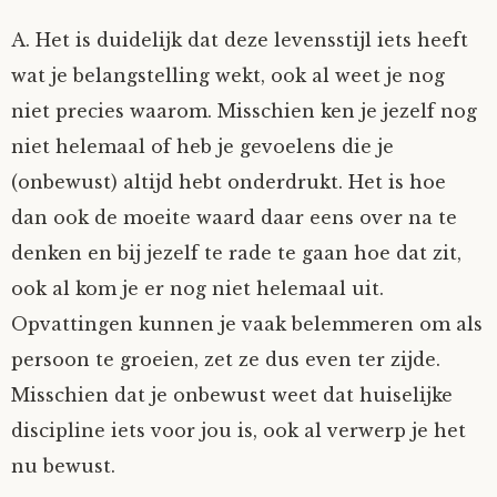
Mijn Account
Op ontdekkingsreis
Instrumenten
Algae
Verhalen van de HD-site
A. Het is duidelijk dat deze levensstijl iets heeft
wat je belangstelling wekt, ook al weet je nog
Posities
aube
Verhalen van Anne en Bill
niet precies waarom. Misschien ken je jezelf nog
niet helemaal of heb je gevoelens die je
Spelletjes
Ben Hands-on
Anne
Interactieve verhalen
(onbewust) altijd hebt onderdrukt. Het is hoe
dan ook de moeite waard daar eens over na te
Bill-A-Cook
Bill
denken en bij jezelf te rade te gaan hoe dat zit,
Björn
ook al kom je er nog niet helemaal uit.
Opvattingen kunnen je vaak belemmeren om als
Clarity
persoon te groeien, zet ze dus even ter zijde.
Misschien dat je onbewust weet dat huiselijke
Diderod
discipline iets voor jou is, ook al verwerp je het
nu bewust.
Faith