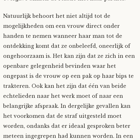
Nyncke
Natuurlijk behoort het niet altijd tot de
mogelijkheden om een vrouw direct onder
Rozemarijn
handen te nemen wanneer haar man tot de
SirTeddy
ontdekking komt dat ze onbeleefd, oneerlijk of
ongehoorzaam is. Het kan zijn dat ze zich in een
Spelican
openbare gelegenheid bevinden waar het
ongepast is de vrouw op een pak op haar bips te
Stefan
trakteren. Ook kan het zijn dat één van beide
echtelieden naar het werk moet of naar een
Sunniva
belangrijke afspraak. In dergelijke gevallen kan
Switch
het voorkomen dat de straf uitgesteld moet
worden, ondanks dat er ideaal gesproken beter
Tim-
meteen ingegrepen had kunnen worden. In een