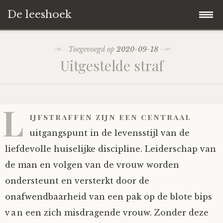
De leeshoek
Skip
Hoofdpagina
Toegevoegd op
2020-09-18
to
Uitgestelde straf
content
De Leeshoek
De Boekenkast
Wat is De Leeshoek
L
ijfstraffen zijn een centraal
HD-Archief
Wie zijn we?
De hele kast
uitgangspunt in de levensstijl van de
liefdevolle huiselijke discipline. Leiderschap van
Verhalen
Het Biechthokje
Adventskalenders
Het hele archief
de man en volgen van de vrouw worden
ondersteunt en versterkt door de
Polls
Nieuw op de site
Alternatieve straffen
Hoe geef je?
Alle verhalen
onafwendbaarheid van een pak op de blote bips
Averechts
Woordenboek
Instrumenten
Hoe krijg je?
Verhalen van De Leeshoek
van een zich misdragende vrouw. Zonder deze