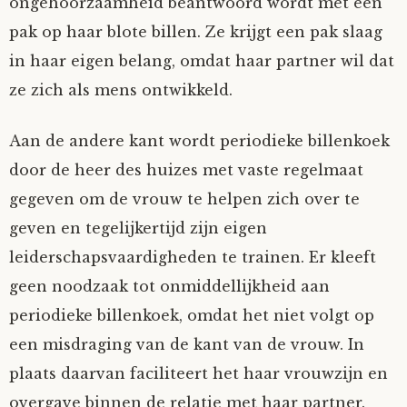
ongehoorzaamheid beantwoord wordt met een
Fioontje
pak op haar blote billen. Ze krijgt een pak slaag
in haar eigen belang, omdat haar partner wil dat
Gralin
ze zich als mens ontwikkeld.
Henricus
Aan de andere kant wordt periodieke billenkoek
door de heer des huizes met vaste regelmaat
Jack
gegeven om de vrouw te helpen zich over te
geven en tegelijkertijd zijn eigen
Johanna
leiderschapsvaardigheden te trainen. Er kleeft
Juliette Stark
geen noodzaak tot onmiddellijkheid aan
periodieke billenkoek, omdat het niet volgt op
Kersje
een misdraging van de kant van de vrouw. In
plaats daarvan faciliteert het haar vrouwzijn en
Lani
overgave binnen de relatie met haar partner.