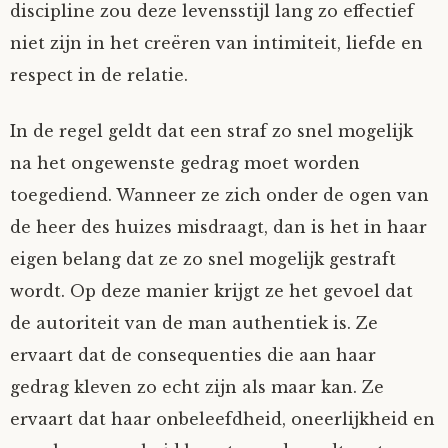
discipline zou deze levensstijl lang zo effectief
Mijn Account
Op ontdekkingsreis
Instrumenten
Algae
Verhalen van de HD-site
niet zijn in het creëren van intimiteit, liefde en
respect in de relatie.
Posities
aube
Verhalen van Anne en Bill
In de regel geldt dat een straf zo snel mogelijk
Spelletjes
Ben Hands-on
Anne
Interactieve verhalen
na het ongewenste gedrag moet worden
toegediend. Wanneer ze zich onder de ogen van
Bill-A-Cook
Bill
de heer des huizes misdraagt, dan is het in haar
Björn
eigen belang dat ze zo snel mogelijk gestraft
wordt. Op deze manier krijgt ze het gevoel dat
Clarity
de autoriteit van de man authentiek is. Ze
ervaart dat de consequenties die aan haar
Diderod
gedrag kleven zo echt zijn als maar kan. Ze
ervaart dat haar onbeleefdheid, oneerlijkheid en
Faith