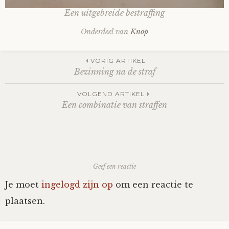
Een uitgebreide bestraffing
Fioontje
Onderdeel van
Knop
Gralin
Post
VORIG ARTIKEL
Bezinning na de straf
Henricus
navigation
VOLGEND ARTIKEL
Jack
Een combinatie van straffen
Johanna
Juliette Stark
Geef een reactie
Je moet
ingelogd zijn op
om een reactie te
Kersje
plaatsen.
Lani