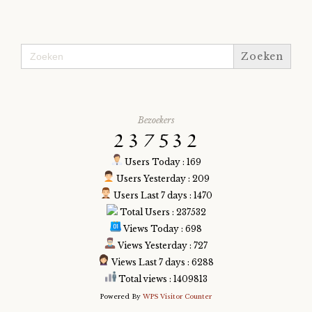
Nyncke
Zoek
naar:
Rozemarijn
SirTeddy
Bezoekers
Spelican
Users Today : 169
Stefan
Users Yesterday : 209
Users Last 7 days : 1470
Total Users : 237532
Sunniva
Views Today : 698
Views Yesterday : 727
Switch
Views Last 7 days : 6288
Total views : 1409813
Tim-
Powered By
WPS Visitor Counter