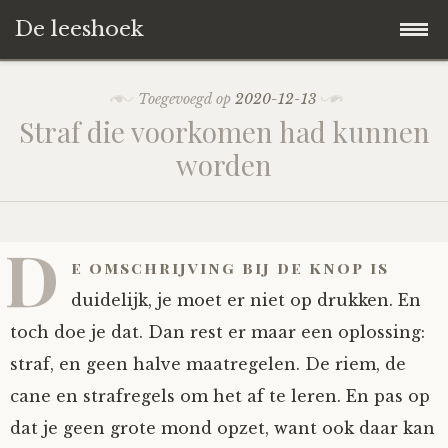
De leeshoek
Skip
Hoofdpagina
Toegevoegd op
2020-12-13
to
Straf die voorkomen had kunnen
content
De Leeshoek
worden
De Boekenkast
Wat is De Leeshoek
D
HD-Archief
Wie zijn we?
De hele kast
e omschrijving bij de knop is
duidelijk, je moet er niet op drukken. En
Verhalen
Het Biechthokje
Adventskalenders
Het hele archief
toch doe je dat. Dan rest er maar een oplossing:
straf, en geen halve maatregelen. De riem, de
Polls
Nieuw op de site
Alternatieve straffen
Hoe geef je?
Alle verhalen
cane en strafregels om het af te leren. En pas op
Averechts
Woordenboek
Instrumenten
Hoe krijg je?
Verhalen van De Leeshoek
dat je geen grote mond opzet, want ook daar kan