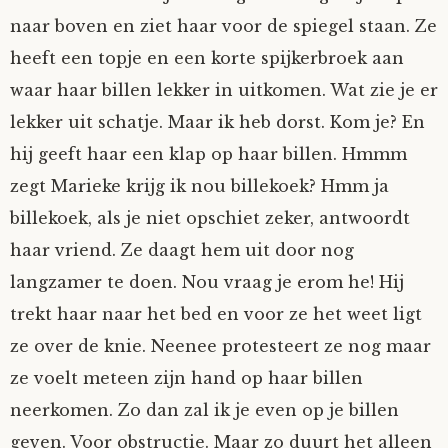
naar boven en ziet haar voor de spiegel staan. Ze
Fioontje
heeft een topje en een korte spijkerbroek aan
Gralin
waar haar billen lekker in uitkomen. Wat zie je er
lekker uit schatje. Maar ik heb dorst. Kom je? En
Henricus
hij geeft haar een klap op haar billen. Hmmm
zegt Marieke krijg ik nou billekoek? Hmm ja
Jack
billekoek, als je niet opschiet zeker, antwoordt
haar vriend. Ze daagt hem uit door nog
Johanna
langzamer te doen. Nou vraag je erom he! Hij
Juliette Stark
trekt haar naar het bed en voor ze het weet ligt
ze over de knie. Neenee protesteert ze nog maar
Kersje
ze voelt meteen zijn hand op haar billen
neerkomen. Zo dan zal ik je even op je billen
Lani
geven. Voor obstructie. Maar zo duurt het alleen