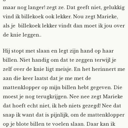
maar nog langer! zegt ze. Dat geeft niet, gelukkig
Nyncke
vind ik billekoek ook lekker. Nou zegt Marieke,
Rozemarijn
als je billekoek lekker vindt dan moet ik jou over
de knie leggen..
SirTeddy
Hij stopt met slaan en legt zijn hand op haar
Spelican
billen. Niet handig om dat te zeggen terwijl je
zelf over de knie ligt meisje. En het herinnert me
Stefan
aan die keer laatst dat je me met de
mattenklopper op mijn billen hebt gegeven. Die
Sunniva
moest je nog terugkrijgen. Nee nee zegt Marieke
Switch
dat hoeft echt niet, ik heb niets gezegd! Nee dat
snap ik want dat is pijnlijk, om de mattenklopper
Tim-
op je blote billen te voelen slaan. Daar kan ik