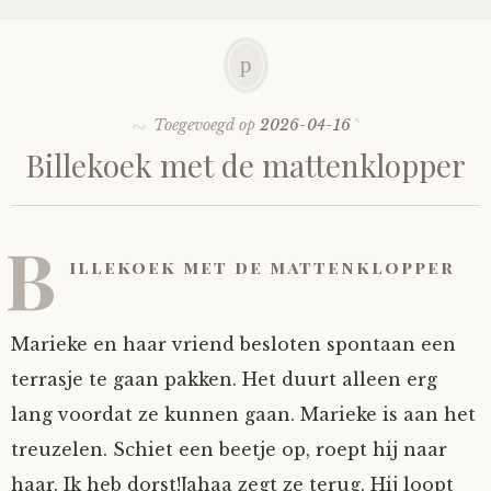
Mijn Account
Op ontdekkingsreis
Instrumenten
Algae
Verhalen van de HD-site
Posities
aube
Verhalen van Anne en Bill
Toegevoegd op
2026-04-16
Billekoek met de mattenklopper
Spelletjes
Ben Hands-on
Anne
Interactieve verhalen
Bill-A-Cook
Bill
B
illekoek met de mattenklopper
Björn
Clarity
Marieke en haar vriend besloten spontaan een
terrasje te gaan pakken. Het duurt alleen erg
Diderod
lang voordat ze kunnen gaan. Marieke is aan het
treuzelen. Schiet een beetje op, roept hij naar
Faith
haar. Ik heb dorst!Jahaa zegt ze terug. Hij loopt