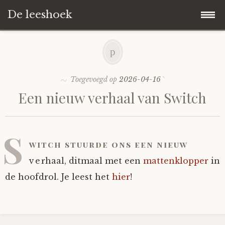
De leeshoek
Skip
Hoofdpagina
to
content
De Leeshoek
Toegevoegd op
2026-04-16
Een nieuw verhaal van Switch
De Boekenkast
Wat is De Leeshoek
HD-Archief
Wie zijn we?
De hele kast
S
witch stuurde ons een nieuw
Verhalen
Het Biechthokje
Adventskalenders
Het hele archief
verhaal, ditmaal met een
mattenklopper
in
de hoofdrol. Je leest het
hier
!
Polls
Nieuw op de site
Alternatieve straffen
Hoe geef je?
Alle verhalen
Averechts
Woordenboek
Instrumenten
Hoe krijg je?
Verhalen van De Leeshoek