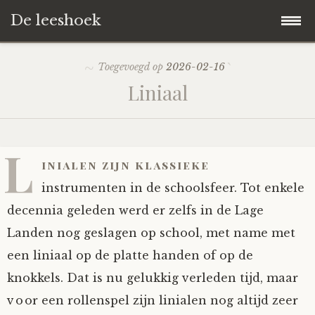
De leeshoek
Skip
Hoofdpagina
Toegevoegd op
2026-02-16
to
Liniaal
content
De Leeshoek
De Boekenkast
Wat is De Leeshoek
L
inialen zijn klassieke
HD-Archief
Wie zijn we?
De hele kast
instrumenten in de schoolsfeer. Tot enkele
decennia geleden werd er zelfs in de Lage
Verhalen
Het Biechthokje
Adventskalenders
Het hele archief
Landen nog geslagen op school, met name met
een liniaal op de platte handen of op de
Polls
Nieuw op de site
Alternatieve straffen
Hoe geef je?
Alle verhalen
knokkels. Dat is nu gelukkig verleden tijd, maar
Averechts
Woordenboek
Instrumenten
Hoe krijg je?
Verhalen van De Leeshoek
voor een rollenspel zijn linialen nog altijd zeer