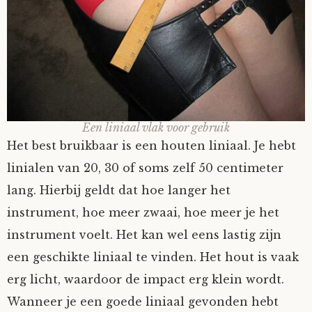
Fioontje
Gralin
Henricus
Een liniaal vlak voor gebruik
Jack
Het best bruikbaar is een houten liniaal. Je hebt
linialen van 20, 30 of soms zelf 50 centimeter
Johanna
lang. Hierbij geldt dat hoe langer het
instrument, hoe meer zwaai, hoe meer je het
Juliette Stark
instrument voelt. Het kan wel eens lastig zijn
een geschikte liniaal te vinden. Het hout is vaak
Kersje
erg licht, waardoor de impact erg klein wordt.
Lani
Wanneer je een goede liniaal gevonden hebt