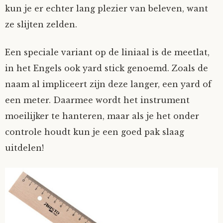
kun je er echter lang plezier van beleven, want
Nyncke
ze slijten zelden.
Rozemarijn
Een speciale variant op de liniaal is de meetlat,
in het Engels ook yard stick genoemd. Zoals de
SirTeddy
naam al impliceert zijn deze langer, een yard of
een meter. Daarmee wordt het instrument
Spelican
moeilijker te hanteren, maar als je het onder
Stefan
controle houdt kun je een goed pak slaag
uitdelen!
Sunniva
Switch
Tim-