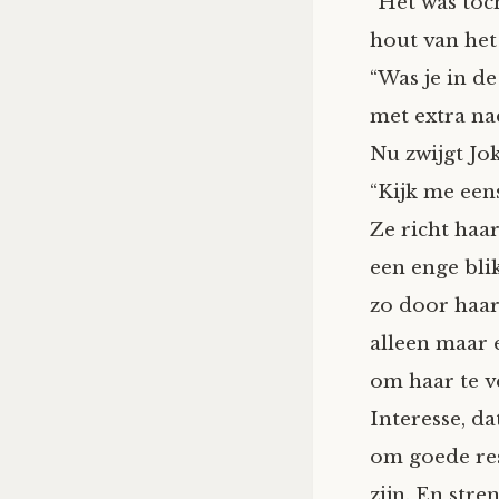
“Het was toc
hout van het
“Was je in de
met extra na
Nu zwijgt Jok
“Kijk me eens
Ze richt haa
een enge bli
zo door haar 
alleen maar 
om haar te v
Interesse, da
om goede res
zijn. En stren