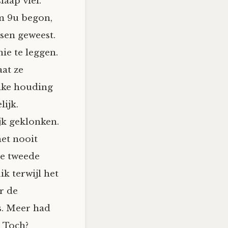
laap viel.
om 9u begon,
ssen geweest.
ie te leggen.
aat ze
lke houding
ijk.
jk geklonken.
het nooit
ie tweede
k terwijl het
r de
es. Meer had
. Toch?