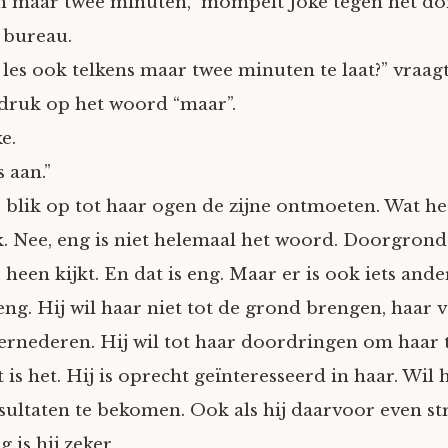
h maar twee minuten,” mompelt Joke tegen het d
 bureau.
 les ook telkens maar twee minuten te laat?” vraag
druk op het woord “maar”.
e.
 aan.”
r blik op tot haar ogen de zijne ontmoeten. Wat h
k. Nee, eng is niet helemaal het woord. Doorgronde
heen kijkt. En dat is eng. Maar er is ook iets ander
eng. Hij wil haar niet tot de grond brengen, haar
ernederen. Hij wil tot haar doordringen om haar 
t is het. Hij is oprecht geïnteresseerd in haar. Wil
ultaten te bekomen. Ook als hij daarvoor even s
g is hij zeker.