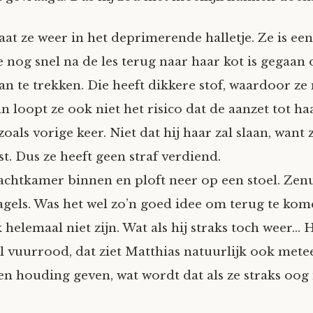
taat ze weer in het deprimerende halletje. Ze is een
e nog snel na de les terug naar haar kot is gegaan
an te trekken. Die heeft dikkere stof, waardoor ze
n loopt ze ook niet het risico dat de aanzet tot haa
 zoals vorige keer. Niet dat hij haar zal slaan, want z
t. Dus ze heeft geen straf verdiend.
achtkamer binnen en ploft neer op een stoel. Zenu
agels. Was het wel zo’n goed idee om terug te kom
k helemaal niet zijn. Wat als hij straks toch weer…
al vuurrood, dat ziet Matthias natuurlijk ook mete
een houding geven, wat wordt dat als ze straks oog