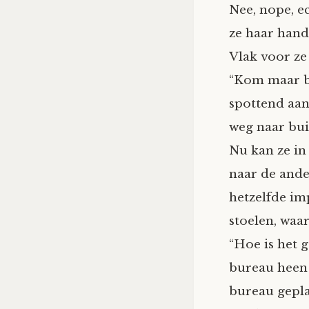
Nee, nope, e
ze haar handt
Vlak voor ze
“Kom maar bin
spottend aan,
weg naar bui
Nu kan ze in
naar de ander
hetzelfde im
stoelen, waa
“Hoe is het 
bureau heen i
bureau geplaa