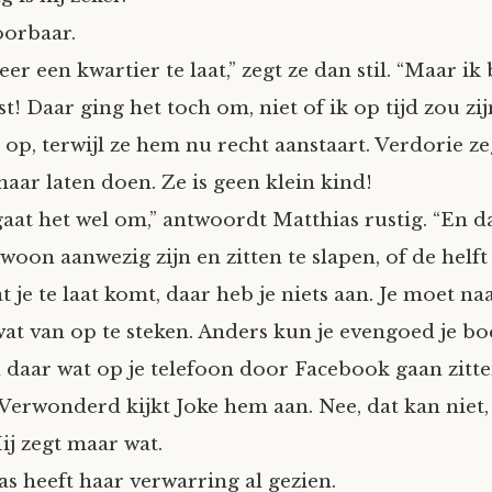
oorbaar.
eer een kwartier te laat,” zegt ze dan stil. “Maar ik
t! Daar ging het toch om, niet of ik op tijd zou zijn
 op, terwijl ze hem nu recht aanstaart. Verdorie ze
aar laten doen. Ze is geen klein kind!
gaat het wel om,” antwoordt Matthias rustig. “En da
woon aanwezig zijn en zitten te slapen, of de helft
je te laat komt, daar heb je niets aan. Je moet naa
at van op te steken. Anders kun je evengoed je b
n daar wat op je telefoon door Facebook gaan zitten
 Verwonderd kijkt Joke hem aan. Nee, dat kan niet,
ij zegt maar wat.
s heeft haar verwarring al gezien.