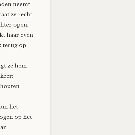
eraden neemt
aat ze recht.
chter open.
jkt haar even
k terug op
lgt ze hem
 keer:
 houten
 om het
ebogen op het
aar