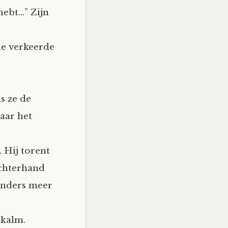
 hebt…” Zijn
de verkeerde
s ze de
naar het
 Hij torent
rechterhand
 anders meer
 kalm.