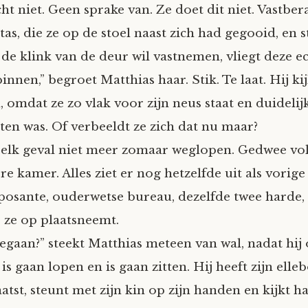
cht niet. Geen sprake van. Ze doet dit niet. Vastb
as, die ze op de stoel naast zich had gegooid, en st
 de klink van de deur wil vastnemen, vliegt deze e
nen,” begroet Matthias haar. Stik. Te laat. Hij ki
 omdat ze zo vlak voor zijn neus staat en duidelij
ten was. Of verbeeldt ze zich dat nu maar?
 elk geval niet meer zomaar weglopen. Gedwee vo
e kamer. Alles ziet er nog hetzelfde uit als vorige
posante, ouderwetse bureau, dezelfde twee harde,
r ze op plaatsneemt.
gegaan?” steekt Matthias meteen van wal, nadat hij
s gaan lopen en is gaan zitten. Hij heeft zijn ell
tst, steunt met zijn kin op zijn handen en kijkt h