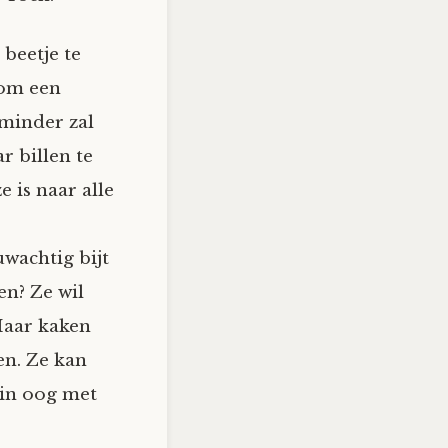
 beetje te
 om een
 minder zal
r billen te
e is naar alle
wachtig bijt
en? Ze wil
 Haar kaken
en. Ze kan
 in oog met