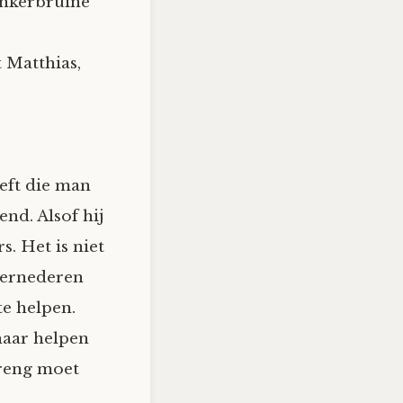
onkerbruine
t Matthias,
eeft die man
nd. Alsof hij
s. Het is niet
 vernederen
te helpen.
 haar helpen
treng moet