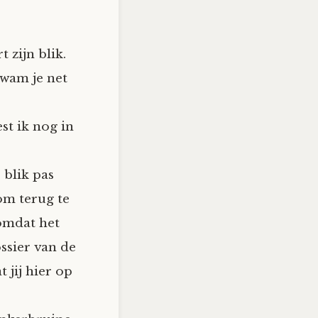
 zijn blik.
kwam je net
st ik nog in
 blik pas
om terug te
 omdat het
ssier van de
 jij hier op