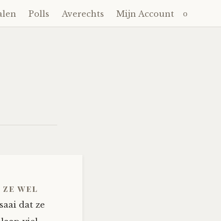
Zoeken
alen
Polls
Averechts
Mijn Account
naar:
 ze wel
saai dat ze