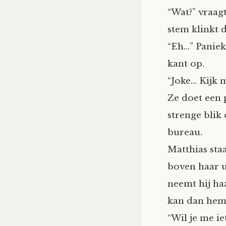
“Wat?” vraagt
stem klinkt 
“Eh…” Paniek
kant op.
“Joke… Kijk m
Ze doet een 
strenge blik 
bureau.
Matthias sta
boven haar ui
neemt hij haa
kan dan hem 
“Wil je me ie