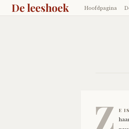
De leeshoek
Hoofdpagina
D
Skip
to
content
Z
e i
haar