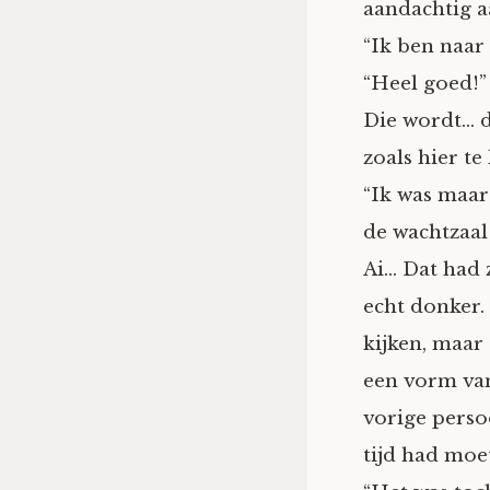
aandachtig a
“Ik ben naar 
“Heel goed!”
Die wordt… d
zoals hier te 
“Ik was maar 
de wachtzaal
Ai… Dat had 
echt donker.
kijken, maar
een vorm van
vorige persoo
tijd had moet