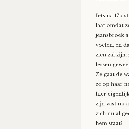
Iets na 17u s
laat omdat z
jeansbroek a
voelen, en da
zien zal zijn,
lessen gewees
Ze gaat de w
ze op haar n
hier eigenlij
zijn vast nu 
zich nu al g
hem staat?