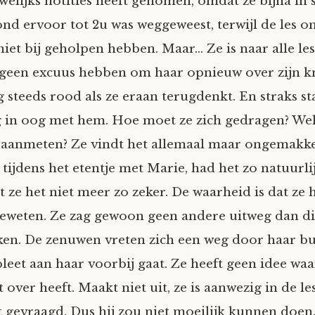
elijks notities heeft genomen, omdat ze bijna in s
ond ervoor tot 2u was weggeweest, terwijl de les 
niet bij geholpen hebben. Maar… Ze is naar alle le
 geen excuus hebben om haar opnieuw over zijn kn
 steeds rood als ze eraan terugdenkt. En straks st
 in oog met hem. Hoe moet ze zich gedragen? We
 aanmeten? Ze vindt het allemaal maar ongemakkel
 tijdens het etentje met Marie, had het zo natuurli
 ze het niet meer zo zeker. De waarheid is dat ze 
geweten. Ze zag gewoon geen andere uitweg dan d
en. De zenuwen vreten zich een weg door haar bui
leet aan haar voorbij gaat. Ze heeft geen idee waa
 over heeft. Maakt niet uit, ze is aanwezig in de l
t gevraagd. Dus hij zou niet moeilijk kunnen doen