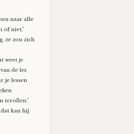
 ben naar alle
 of niet,”
g, ze zou zich
t weet je
 van de les
r je lessen
oeken
 scrollen.”
 dat kan hij