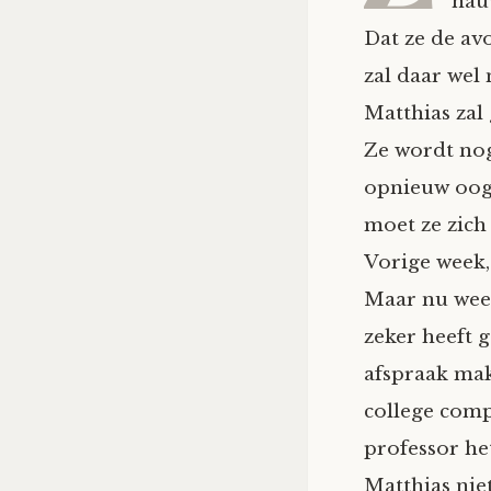
nauw
Dat ze de av
zal daar wel 
Matthias zal
Ze wordt nog
opnieuw oog
moet ze zich
Vorige week,
Maar nu weet
zeker heeft 
afspraak mak
college comp
professor het
Matthias nie