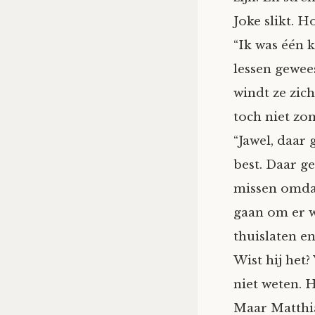
Joke slikt. H
“Ik was één k
lessen gewees
windt ze zich
toch niet zom
“Jawel, daar 
best. Daar ge
missen omdat 
gaan om er w
thuislaten e
Wist hij het?
niet weten. H
Maar Matthia