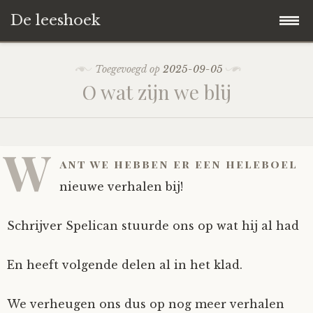
De leeshoek
Skip
Hoofdpagina
Toegevoegd op
2025-09-05
to
O wat zijn we blij
content
De Leeshoek
De Boekenkast
Wat is De Leeshoek
W
ant we hebben er een heleboel
HD-Archief
Wie zijn we?
De hele kast
nieuwe verhalen bij!
Verhalen
Het Biechthokje
Adventskalenders
Het hele archief
Schrijver Spelican stuurde ons op wat hij al had
Polls
Nieuw op de site
Alternatieve straffen
Hoe geef je?
Alle verhalen
En heeft volgende delen al in het klad.
Averechts
Woordenboek
Instrumenten
Hoe krijg je?
Verhalen van De Leeshoek
We verheugen ons dus op nog meer verhalen