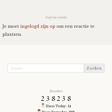
Fioontje
Geef een reactie
Gralin
Je moet
ingelogd zijn op
om een reactie te
plaatsen.
Henricus
Jack
Johanna
Zoek
naar:
Juliette Stark
Bezoekers
Kersje
Lani
Users Today : 14