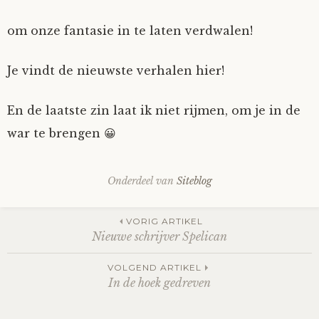
Mijn Account
Op ontdekkingsreis
Instrumenten
Algae
Verhalen van de HD-site
om onze fantasie in te laten verdwalen!
Posities
aube
Verhalen van Anne en Bill
Je vindt de nieuwste verhalen hier!
Spelletjes
Ben Hands-on
Anne
Interactieve verhalen
En de laatste zin laat ik niet rijmen, om je in de
war te brengen 😀
Bill-A-Cook
Bill
Onderdeel van
Siteblog
Björn
Post
Clarity
VORIG ARTIKEL
Nieuwe schrijver Spelican
Diderod
navigation
VOLGEND ARTIKEL
In de hoek gedreven
Faith