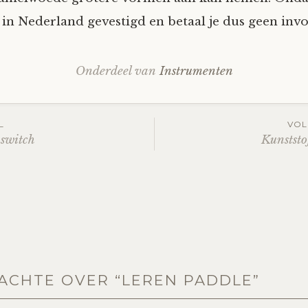
f in Nederland gevestigd en betaal je dus geen inv
Onderdeel van
Instrumenten
L
VOL
 switch
Kunststo
ation
ACHTE OVER “
LEREN PADDLE
”