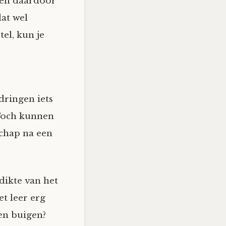
 en daardoor
dat wel
el, kun je
dringen iets
 Toch kunnen
schap na een
dikte van het
et leer erg
en buigen?