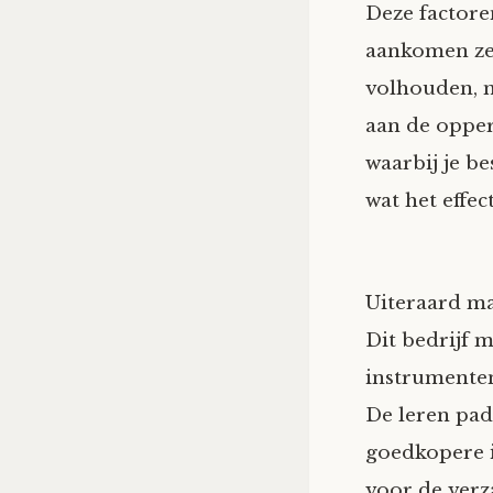
Deze factore
aankomen zeg
volhouden, m
aan de opper
waarbij je b
wat het effect
Uiteraard ma
Dit bedrijf 
instrumenten
De leren padd
goedkopere i
voor de ver