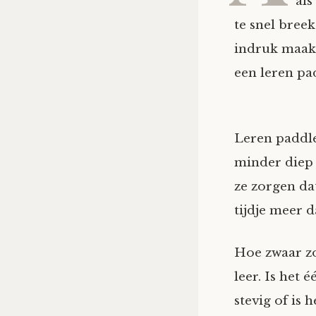
als
te snel bree
indruk maakt
een leren pa
Leren paddle
minder diep 
ze zorgen da
tijdje meer d
Hoe zwaar zo
leer. Is het 
stevig of is