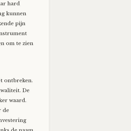
aar hard
lang kunnen
kende pijn
 instrument
en om te zien
et ontbreken.
aliteit. De
ker waard.
r de
nvestering
anks de naam