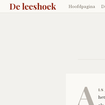
De leeshoek
Hoofdpagina
D
Skip
to
content
A
ls
het