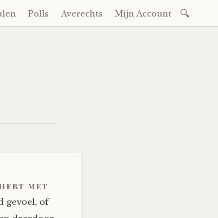
Zoeken
alen
Polls
Averechts
Mijn Account
naar:
 hebt met
 gevoel, of