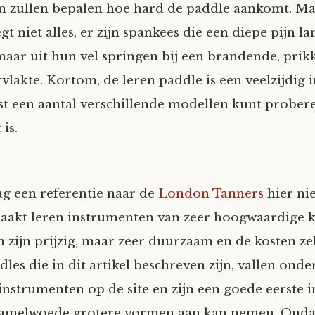
n zullen bepalen hoe hard de paddle aankomt. M
t niet alles, er zijn spankees die een diepe pijn 
aar uit hun vel springen bij een brandende, prik
vlakte. Kortom, de leren paddle is een veelzijdig
est een aantal verschillende modellen kunt prober
 is.
g een referentie naar de
London Tanners
hier ni
maakt leren instrumenten van zeer hoogwaardige kw
 zijn prijzig, maar zeer duurzaam en de kosten ze
les die in dit artikel beschreven zijn, vallen onde
nstrumenten op de site en zijn een goede eerste i
zamelwoede grotere vormen aan kan nemen. Ond