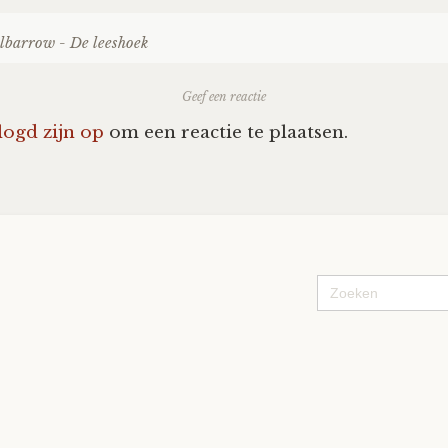
barrow - De leeshoek
Geef een reactie
logd zijn op
om een reactie te plaatsen.
Zoek
naar: