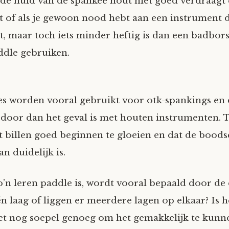
 de huid van de spankee hout niet goed verdraagt
kt of als je gewoon nood hebt aan een instrument 
, maar toch iets minder heftig is dan een badborst
ddle gebruiken.
s worden vooral gebruikt voor otk-spankings en 
door dan het geval is met houten instrumenten.
t billen goed beginnen te gloeien en dat de bood
an duidelijk is.
’n leren paddle is, wordt vooral bepaald door de 
één laag of liggen er meerdere lagen op elkaar? Is h
 het nog soepel genoeg om het gemakkelijk te kunn