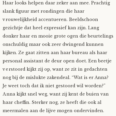
Haar looks helpen daar zeker aan mee. Prachtig
Mijn Account
Op ontdekkingsreis
Instrumenten
Algae
Verhalen van de HD-site
slank figuur met rondingen die haar
vrouwelijkheid accentueren. Beeldschoon
Posities
aube
Verhalen van Anne en Bill
gezichtje dat heel expressief kan zijn. Lang
donker haar en mooie grote ogen die beurtelings
Spelletjes
Ben Hands-on
Anne
Interactieve verhalen
onschuldig maar ook zeer dwingend kunnen
Bill-A-Cook
Bill
kijken. Ze gaat zitten aan haar bureau als haar
personal assistant de deur open doet. Een beetje
Björn
verstoord kijkt zij op, want ze zit in gedachten
nog bij de mislukte zakendeal. “Wat is er Anna?
Clarity
Je weet toch dat ik niet gestoord wil worden?”
Anna kijkt snel weg, want zij kent de buien van
Diderod
haar cheffin. Sterker nog, ze heeft die ook al
Faith
meermalen aan de lijve mogen ondervinden.