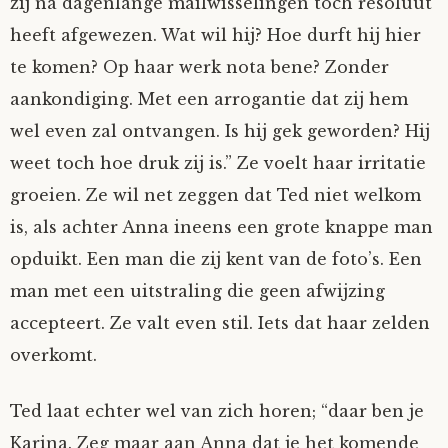
zij na dagenlange mailwisselingen toch resoluut
Nyncke
heeft afgewezen. Wat wil hij? Hoe durft hij hier
te komen? Op haar werk nota bene? Zonder
Rozemarijn
aankondiging. Met een arrogantie dat zij hem
wel even zal ontvangen. Is hij gek geworden? Hij
SirTeddy
weet toch hoe druk zij is.” Ze voelt haar irritatie
groeien. Ze wil net zeggen dat Ted niet welkom
Spelican
is, als achter Anna ineens een grote knappe man
Stefan
opduikt. Een man die zij kent van de foto’s. Een
man met een uitstraling die geen afwijzing
Sunniva
accepteert. Ze valt even stil. Iets dat haar zelden
overkomt.
Switch
Ted laat echter wel van zich horen; “daar ben je
Tim-
Karina. Zeg maar aan Anna dat je het komende