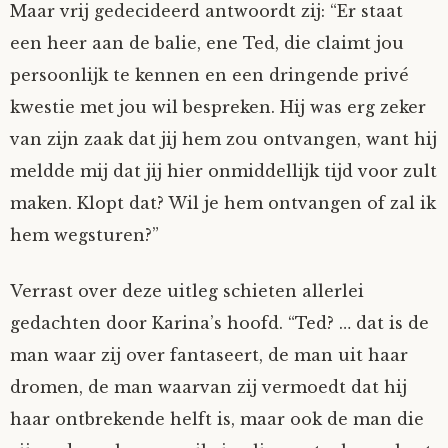
Maar vrij gedecideerd antwoordt zij: “Er staat
Fioontje
een heer aan de balie, ene Ted, die claimt jou
persoonlijk te kennen en een dringende privé
Gralin
kwestie met jou wil bespreken. Hij was erg zeker
van zijn zaak dat jij hem zou ontvangen, want hij
Henricus
meldde mij dat jij hier onmiddellijk tijd voor zult
Jack
maken. Klopt dat? Wil je hem ontvangen of zal ik
hem wegsturen?”
Johanna
Verrast over deze uitleg schieten allerlei
Juliette Stark
gedachten door Karina’s hoofd. “Ted? … dat is de
man waar zij over fantaseert, de man uit haar
Kersje
dromen, de man waarvan zij vermoedt dat hij
haar ontbrekende helft is, maar ook de man die
Lani