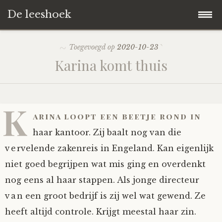
De leeshoek
Skip
Hoofdpagina
Toegevoegd op
2020-10-23
to
Karina komt thuis
content
De Leeshoek
De Boekenkast
Wat is De Leeshoek
K
arina loopt een beetje rond in
HD-Archief
Wie zijn we?
De hele kast
haar kantoor. Zij baalt nog van die
vervelende zakenreis in Engeland. Kan eigenlijk
Verhalen
Het Biechthokje
Adventskalenders
Het hele archief
niet goed begrijpen wat mis ging en overdenkt
nog eens al haar stappen. Als jonge directeur
Polls
Nieuw op de site
Alternatieve straffen
Hoe geef je?
Alle verhalen
van een groot bedrijf is zij wel wat gewend. Ze
Averechts
Woordenboek
Instrumenten
Hoe krijg je?
Verhalen van De Leeshoek
heeft altijd controle. Krijgt meestal haar zin.